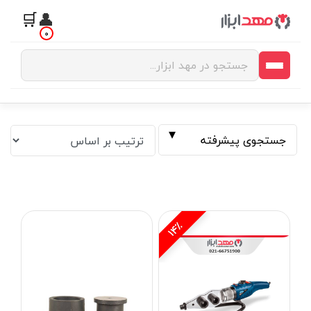
🛒
👤
0
جستجوی پیشرفته
14٪
فیلتر بر اساس قیمت