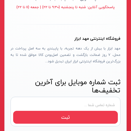
قهوه ای- مشکی
پاسخگویی آنلاین:
شنبه تا پنجشنبه (۹:۳۰ تا ۲۲) | جمعه (۱۱ تا ۲۲)
دستگاه لوله بازکنی
نوراستار- NOURSTAR
متنوع
موتور برق
پی ال- PL
چند رنگ
شلنگ ویبراتور
اوسیس- OASIS
زرد-قرمز
فروشگاه اینترنتی مهد ابزار
ماله موتوری
آسیمتو- ASIMETO
کرم-قرمز
مهد ابزار با بیش از یک دهه تجربه، با پایبندی به سه اصل پرداخت در
حدیده برقی
مکس-MAX
ابی
محل، ۷ روز ضمانت بازگشت و تضمین اصل‌بودن کالا موفق شده تا به
هویه برقی
نیرو الکتریک- NIROOELECTRIC
آبی-نارنجی
بزرگ‌ترین فروشگاه اینترنتی ابزار ایران تبدیل شود...
ست پنچرگیری
کی نت پلاس- K-NET PLUS
شفاف
گریس پمپ
فردان الکتریک- FARDAN ELECTRIC
ثبت شماره موبایل برای آخرین
آبی-قرمز
تخفیف‌ها
گریس پمپ سطلی
ایران زمین- IRAN ZAMIN
خاکستری
گریس پمپ دستی
الیت- ALITE
زرد-قهوه ای
دستگاه صافکاری
ریفنگ- RIFENG
مسی
ثبت
درجه باد
انگاره- ENGAREH
جوش لوله سبز
لگرند- LEGRAND