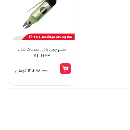
سیم چین بادی سوماک مدل
ST-6673
14,498,000 تومان
14٪