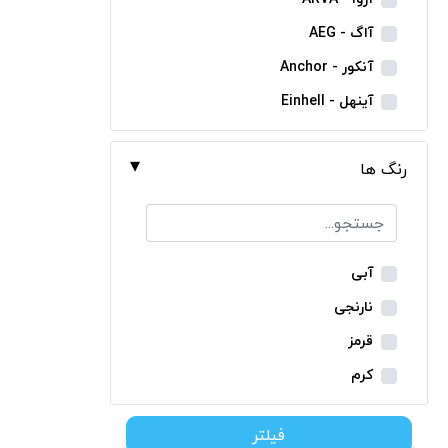
مینی فرز شارژی
آاگ - AEG
بکس شارژی
آنکور - Anchor
دریل نمونه برداری
آینهل - Einhell
بتن کن شارژی
ان ای سی - NEC
جارو شارژی
رنگ ها
ایران ترانس - Iran Trans
فارسی بر شارژی
بوش - Bosch
میخکوب شارژی
توسن - Tosan
فرز شارژی
جنیوس - Genius
آبی
اره شارژی
دیوالت - Dewalt
نارنجی
کمپرسور شارژی
رونیکس - Ronix
قرمز
کاپشن شارژی
ماکیتا - Makita
کرم
دوربین شارژی
متابو - Metabo
سبز
لوله بر شارژی
فیلتر
میلواکی - Milwaukee
زرد