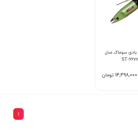
بادی سوماک مدل
ST-667
14,498,000 تومان
1
15٪