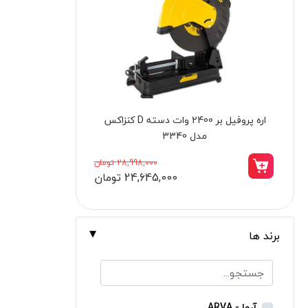
برندها
ابزار خانگی
ابزار تراشکاری
الکترونیک و روشنایی
ابزار ساختمانی
دسته جغجغه تکی 1/2 اینچ کنزاکس مدل
پیچ گوشتی شار
لوازم جانبی خودرو
9501
علف زن نووا
2,998,000 تومان
2,845,000 تومان
علف زن کنزاکس
بلک اسمیث-black smith
جک بطری بادی بیگ رد
برند ها
جک بالابر چهار ستون بیگ رد
دریل شارژی
پیچ گوشتی شارژی
آروا - ARVA