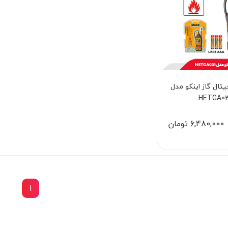
یتال گاز اینکو مدل
HETGA03
6,480,000 تومان
1
15٪