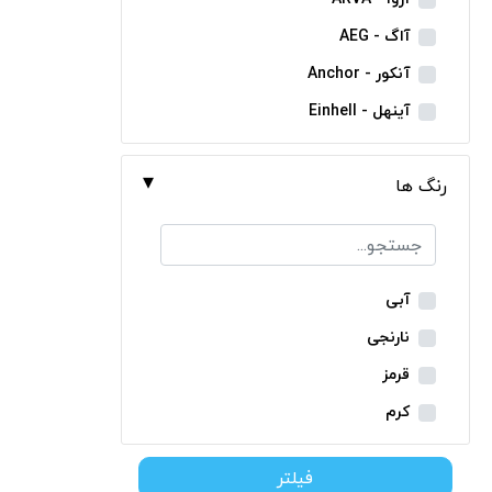
مینی فرز شارژی
آاگ - AEG
بکس شارژی
آنکور - Anchor
دریل نمونه برداری
آینهل - Einhell
بتن کن شارژی
ان ای سی - NEC
جارو شارژی
رنگ ها
ایران ترانس - Iran Trans
فارسی بر شارژی
بوش - Bosch
میخکوب شارژی
توسن - Tosan
فرز شارژی
جنیوس - Genius
آبی
اره شارژی
دیوالت - Dewalt
نارنجی
کمپرسور شارژی
رونیکس - Ronix
قرمز
کاپشن شارژی
ماکیتا - Makita
کرم
دوربین شارژی
متابو - Metabo
سبز
لوله بر شارژی
فیلتر
میلواکی - Milwaukee
زرد