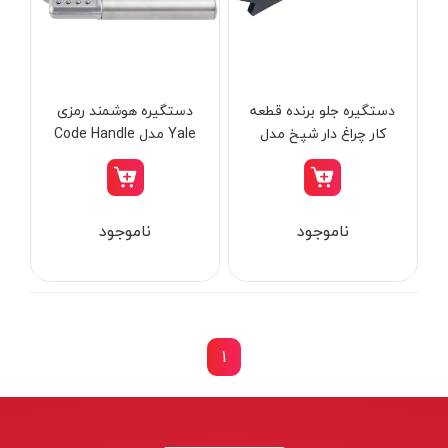
از
تومان
تا
تومان
دسته بندی ها
دستگیره جلو برنده قطعه
دستگیره هوشمند رمزی
کار چراغ‌ دار شپخ مدل
Yale مدل Code Handle
7901302701
ابزار شارژی
ناموجود
ناموجود
ابزار برقی
ابزار جوش و برش
ابزار اندازه گیری دقیق و لیزری
ابزار باغبانی
1
برند ها
ابزار نجاری
ابزار بادی