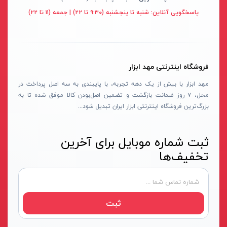
قهوه ای- مشکی
پاسخگویی آنلاین:
شنبه تا پنجشنبه (۹:۳۰ تا ۲۲) | جمعه (۱۱ تا ۲۲)
دستگاه لوله بازکنی
نوراستار- NOURSTAR
متنوع
موتور برق
پی ال- PL
چند رنگ
شلنگ ویبراتور
اوسیس- OASIS
زرد-قرمز
فروشگاه اینترنتی مهد ابزار
ماله موتوری
آسیمتو- ASIMETO
کرم-قرمز
مهد ابزار با بیش از یک دهه تجربه، با پایبندی به سه اصل پرداخت در
حدیده برقی
مکس-MAX
ابی
محل، ۷ روز ضمانت بازگشت و تضمین اصل‌بودن کالا موفق شده تا به
هویه برقی
نیرو الکتریک- NIROOELECTRIC
آبی-نارنجی
بزرگ‌ترین فروشگاه اینترنتی ابزار ایران تبدیل شود...
ست پنچرگیری
کی نت پلاس- K-NET PLUS
شفاف
گریس پمپ
فردان الکتریک- FARDAN ELECTRIC
ثبت شماره موبایل برای آخرین
آبی-قرمز
تخفیف‌ها
گریس پمپ سطلی
ایران زمین- IRAN ZAMIN
خاکستری
گریس پمپ دستی
الیت- ALITE
زرد-قهوه ای
دستگاه صافکاری
ریفنگ- RIFENG
مسی
ثبت
درجه باد
انگاره- ENGAREH
جوش لوله سبز
لگرند- LEGRAND