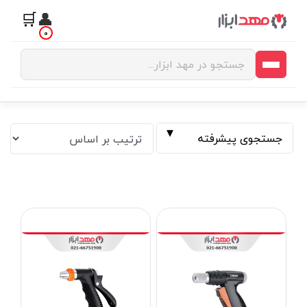
🛒
👤
0
جستجوی پیشرفته
فیلتر بر اساس قیمت