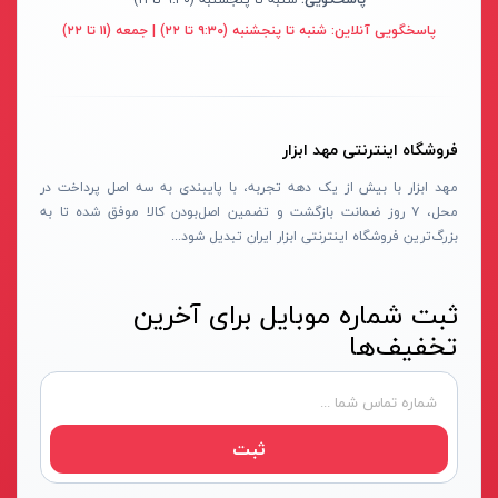
سنباده شارژی
نکستول - NEXTOOL
آبی روشن
پاسخگویی آنلاین:
شنبه تا پنجشنبه (۹:۳۰ تا ۲۲) | جمعه (۱۱ تا ۲۲)
بلوور شارژی
اچ تی سی - HTC
نقره ای-قرمز-مشکی
سنباده شارژی
وینکس - Winex
مشکی-قرمز
کارواش شارژی
ازبست - EZBEST
سرمه ای - مشکی
فروشگاه اینترنتی مهد ابزار
شمشادزن شارژی
لان تاپ - LAUNTOP
زرد - سفید
مهد ابزار با بیش از یک دهه تجربه، با پایبندی به سه اصل پرداخت در
دستگاه چسب
محل، ۷ روز ضمانت بازگشت و تضمین اصل‌بودن کالا موفق شده تا به
بلک مکس - Black Max
سفید - مشکی - قرمز
بزرگ‌ترین فروشگاه اینترنتی ابزار ایران تبدیل شود...
اکسپندر
سیلور - Silver
نارنجی - مشکی
چکش ویبراتور شارژی
ادون - Edon
نقره‌ای - قرمز
ثبت شماره موبایل برای آخرین
میکسر شارژی
کستل - Castel
سفید
تخفیف‌ها
فن
اینتیمکس - INTIMAX
قرمز- مشکی-نقره‌ای
حدیده زن شارژی
کلاسیک - Classic
سفید - نقره‌ای
کیت ابزار شارژی
آلپینوکس - ALPINOX
زرد - نقره‌ای
ثبت
ماساژور شارژی
استابیلا - STABILA
قهوه‌ای - نقره‌ای