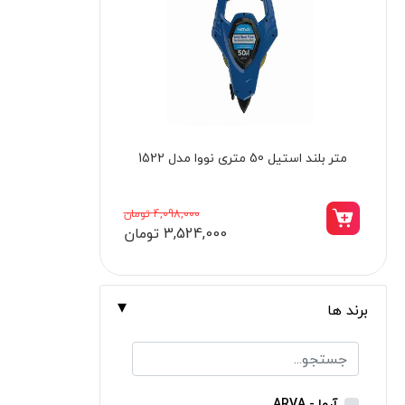
برندها
ابزار خانگی
ابزار تراشکاری
الکترونیک و روشنایی
ابزار ساختمانی
بالابر برقی 300 کیلویی 550 وات نووا مدل
کاتر فلزی 9 میلی‌ متر هوف
لوازم جانبی خودرو
2823
علف زن نووا
23,998,000 تومان
20,395,000 تومان
علف زن کنزاکس
بلک اسمیث-black smith
جک بطری بادی بیگ رد
برند ها
جک بالابر چهار ستون بیگ رد
دریل شارژی
پیچ گوشتی شارژی
آروا - ARVA