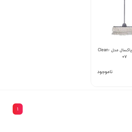
زمین شوی پاکسال مدل Clean-
07
ناموجود
1
33٪