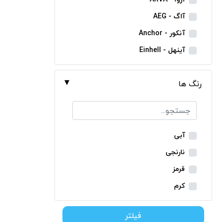
مینی فرز شارژی
آاگ - AEG
بکس شارژی
آنکور - Anchor
دریل نمونه برداری
آینهل - Einhell
بتن کن شارژی
ان ای سی - NEC
جارو شارژی
رنگ ها
ایران ترانس - Iran Trans
فارسی بر شارژی
بوش - Bosch
میخکوب شارژی
توسن - Tosan
فرز شارژی
جنیوس - Genius
آبی
اره شارژی
دیوالت - Dewalt
نارنجی
کمپرسور شارژی
رونیکس - Ronix
قرمز
کاپشن شارژی
ماکیتا - Makita
کرم
دوربین شارژی
متابو - Metabo
سبز
لوله بر شارژی
فیلتر
میلواکی - Milwaukee
زرد