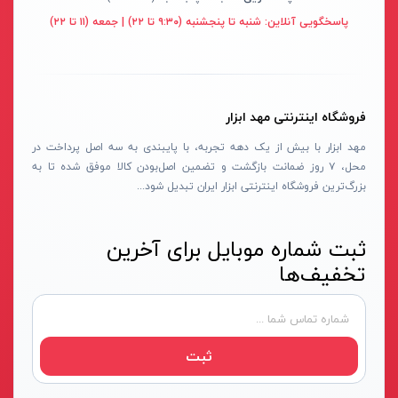
قهوه ای- مشکی
پاسخگویی آنلاین:
شنبه تا پنجشنبه (۹:۳۰ تا ۲۲) | جمعه (۱۱ تا ۲۲)
دستگاه لوله بازکنی
نوراستار- NOURSTAR
متنوع
موتور برق
پی ال- PL
چند رنگ
شلنگ ویبراتور
اوسیس- OASIS
زرد-قرمز
فروشگاه اینترنتی مهد ابزار
ماله موتوری
آسیمتو- ASIMETO
کرم-قرمز
مهد ابزار با بیش از یک دهه تجربه، با پایبندی به سه اصل پرداخت در
حدیده برقی
مکس-MAX
ابی
محل، ۷ روز ضمانت بازگشت و تضمین اصل‌بودن کالا موفق شده تا به
هویه برقی
نیرو الکتریک- NIROOELECTRIC
آبی-نارنجی
بزرگ‌ترین فروشگاه اینترنتی ابزار ایران تبدیل شود...
ست پنچرگیری
کی نت پلاس- K-NET PLUS
شفاف
گریس پمپ
فردان الکتریک- FARDAN ELECTRIC
ثبت شماره موبایل برای آخرین
آبی-قرمز
تخفیف‌ها
گریس پمپ سطلی
ایران زمین- IRAN ZAMIN
خاکستری
گریس پمپ دستی
الیت- ALITE
زرد-قهوه ای
دستگاه صافکاری
ریفنگ- RIFENG
مسی
ثبت
درجه باد
انگاره- ENGAREH
جوش لوله سبز
لگرند- LEGRAND