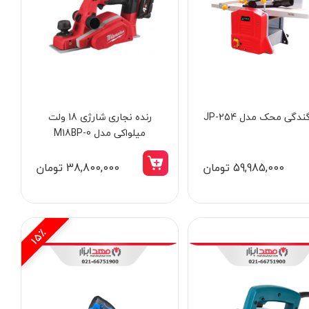
ندگی محک مدل JP-254
رنده نجاری شارژی 18 ولت
میلواکی مدل M18BP-0
59,985,000 تومان
38,800,000 تومان
15٪
3٪