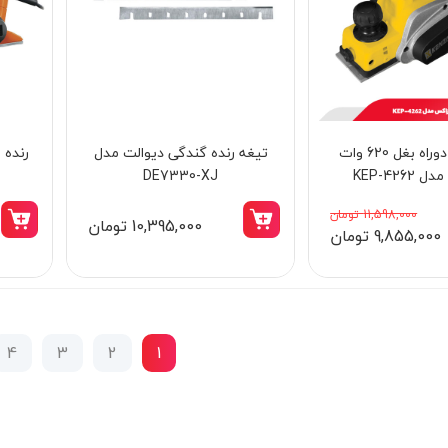
رنده برقی دوراه بغل 620 وات
تیغه رنده گندگی دیوالت مدل
KEP-4262
DE7330-XJ
11,598,000 تومان
10,395,000 تومان
9,855,000 تومان
4
3
2
1