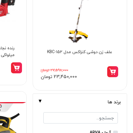
برندها
ابزار خانگی
ابزار تراشکاری
الکترونیک و روشنایی
ابزار ساختمانی
دریل پیچ گوشتی شارژی چکشی 18 ولت
میلواکی مدل X
لوازم جانبی خودرو
کنزاکس مدل 8118
علف زن نووا
14,998,000 تومان
12,745,000 تومان
علف زن کنزاکس
بلک اسمیث-black smith
جک بطری بادی بیگ رد
برند ها
جک بالابر چهار ستون بیگ رد
دریل شارژی
پیچ گوشتی شارژی
آروا - ARVA