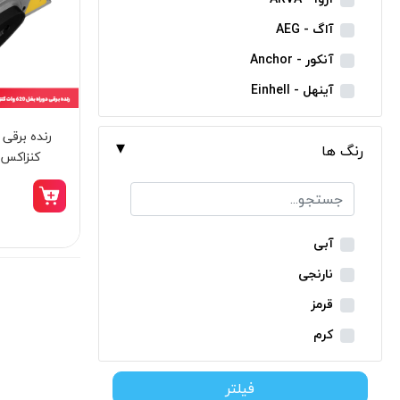
مینی فرز شارژی
آاگ - AEG
بکس شارژی
آنکور - Anchor
دریل نمونه برداری
آینهل - Einhell
بتن کن شارژی
ان ای سی - NEC
جارو شارژی
رنگ ها
ایران ترانس - Iran Trans
کنزاکس مدل 
فارسی بر شارژی
بوش - Bosch
میخکوب شارژی
توسن - Tosan
فرز شارژی
جنیوس - Genius
آبی
اره شارژی
دیوالت - Dewalt
نارنجی
کمپرسور شارژی
رونیکس - Ronix
قرمز
کاپشن شارژی
ماکیتا - Makita
کرم
دوربین شارژی
متابو - Metabo
سبز
لوله بر شارژی
فیلتر
میلواکی - Milwaukee
زرد