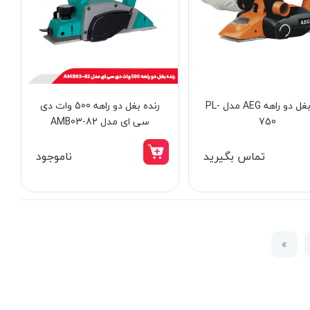
رنده بغل دو راهه AEG مدل PL-
رنده بغل دو راهه 500 وات دی
750
سی ای مدل AMB03-82
تماس بگیرید
ناموجود
»