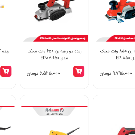
رنده دو راهه‌ زن 850 وات محک
رنده دو راهه زن 650 وات محک
رنده گ
EP-85
مدل EP82-650
9,795,000 تومان
6,525,000 تومان
15٪