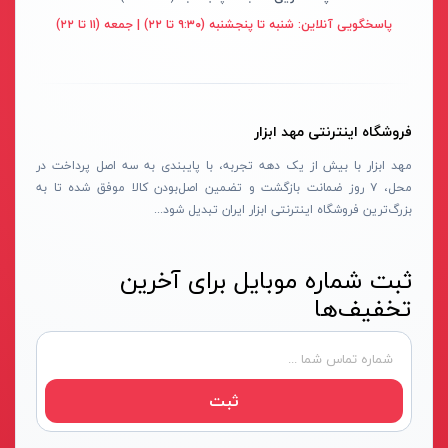
قهوه ای- مشکی
پاسخگویی آنلاین:
شنبه تا پنجشنبه (۹:۳۰ تا ۲۲) | جمعه (۱۱ تا ۲۲)
دستگاه لوله بازکنی
نوراستار- NOURSTAR
متنوع
موتور برق
پی ال- PL
چند رنگ
شلنگ ویبراتور
اوسیس- OASIS
زرد-قرمز
فروشگاه اینترنتی مهد ابزار
ماله موتوری
آسیمتو- ASIMETO
کرم-قرمز
مهد ابزار با بیش از یک دهه تجربه، با پایبندی به سه اصل پرداخت در
حدیده برقی
مکس-MAX
ابی
محل، ۷ روز ضمانت بازگشت و تضمین اصل‌بودن کالا موفق شده تا به
هویه برقی
نیرو الکتریک- NIROOELECTRIC
آبی-نارنجی
بزرگ‌ترین فروشگاه اینترنتی ابزار ایران تبدیل شود...
ست پنچرگیری
کی نت پلاس- K-NET PLUS
شفاف
گریس پمپ
فردان الکتریک- FARDAN ELECTRIC
ثبت شماره موبایل برای آخرین
آبی-قرمز
تخفیف‌ها
گریس پمپ سطلی
ایران زمین- IRAN ZAMIN
خاکستری
گریس پمپ دستی
الیت- ALITE
زرد-قهوه ای
دستگاه صافکاری
ریفنگ- RIFENG
مسی
ثبت
درجه باد
انگاره- ENGAREH
جوش لوله سبز
لگرند- LEGRAND