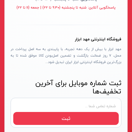
پایه سنگ سنباده
پرتو الکتریک - PARTO ELECTRIC
نارنجی-مشکی
پاسخگویی آنلاین:
شنبه تا پنجشنبه (۹:۳۰ تا ۲۲) | جمعه (۱۱ تا ۲۲)
برش و تراش دهنده
اینسایز - INSIZE
نارنجی-نقره ای
کف ساب و موزائیک ساب
جی تی - GT
زرد-مشکی
پشم زن
دنلکس - DANLEX
1176
فروشگاه اینترنتی مهد ابزار
موتور ویبراتور
اخوان الکتریک
طلایی
مهد ابزار با بیش از یک دهه تجربه، با پایبندی به سه اصل پرداخت در
فن برقی
میتوتویو- MITUTOYO
سبز-نقره ای
محل، ۷ روز ضمانت بازگشت و تضمین اصل‌بودن کالا موفق شده تا به
بزرگ‌ترین فروشگاه اینترنتی ابزار ایران تبدیل شود...
اینورتر جوشکاری
سوماک- SUMAKE
صورتی
دستگاه جوش CO2
هانیکو- HANICO
قهوه ای
ثبت شماره موبایل برای آخرین
جوش تیگ-آرگون
بوکی-BOKY
دودی
تخفیف‌ها
دستگاه برش
المکس- ELMAX
نارنجی - سفید
کابل جوشکاری
پوتیان- PUTIAN
آبی- مشکی- سفید
ترانس جوش
زد سی سی- ZCC
جنگلی
ثبت
سرپیک برشکاری
هیرو- HERO
قرمز- طوسی