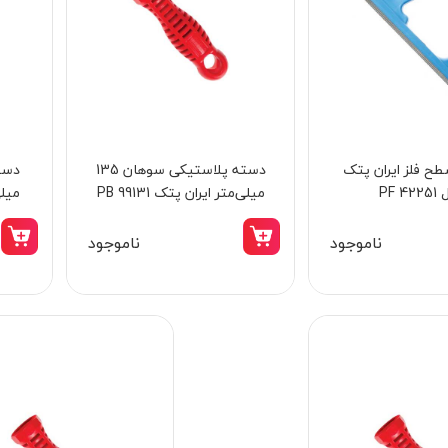
ح فلز ایران پتک
دسته پلاستیکی سوهان 135
PF 4
میلی‌متر ایران پتک PB 99131
میلی‌
ناموجود
ناموجود
15٪