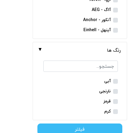
مینی فرز شارژی
آاگ - AEG
بکس شارژی
آنکور - Anchor
دریل نمونه برداری
آینهل - Einhell
بتن کن شارژی
ان ای سی - NEC
جارو شارژی
رنگ ها
ایران ترانس - Iran Trans
فارسی بر شارژی
بوش - Bosch
میخکوب شارژی
توسن - Tosan
فرز شارژی
جنیوس - Genius
آبی
اره شارژی
دیوالت - Dewalt
نارنجی
کمپرسور شارژی
رونیکس - Ronix
قرمز
کاپشن شارژی
ماکیتا - Makita
کرم
دوربین شارژی
متابو - Metabo
سبز
لوله بر شارژی
فیلتر
میلواکی - Milwaukee
زرد