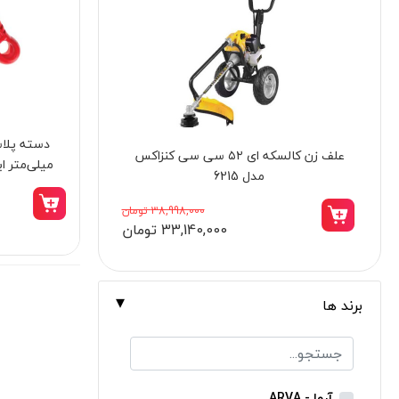
برندها
ابزار خانگی
ابزار تراشکاری
الکترونیک و روشنایی
ابزار ساختمانی
بالابر برقی 300 کیلویی 550 وات نووا مدل
میلی‌متر ایران 
لوازم جانبی خودرو
2823
علف زن نووا
23,998,000 تومان
20,395,000 تومان
علف زن کنزاکس
بلک اسمیث-black smith
جک بطری بادی بیگ رد
برند ها
جک بالابر چهار ستون بیگ رد
دریل شارژی
پیچ گوشتی شارژی
آروا - ARVA