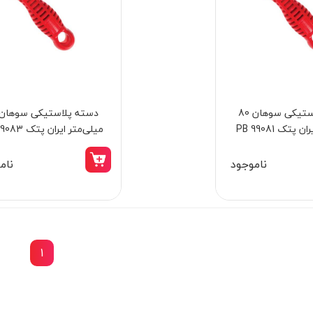
دسته پلاستیکی سوهان 80
بتن کن چهار شیار چهار کاره 24 میلی متر 700
آچار
پتک PB 99081
میلی‌متر ایران پتک PB 99083
وات کنزاکس مدل 2902
432
ناموجود
نام
9,698,000 تومان
8,240,000 تومان
1