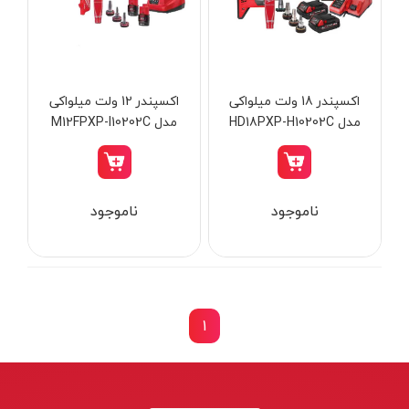
از
تومان
تا
تومان
دسته بندی ها
اکسپندر 18 ولت میلواکی
اکسپندر 12 ولت میلواکی
مدل HD18PXP-H10202C
مدل M12FPXP-I10202C
ابزار شارژی
ناموجود
ناموجود
ابزار برقی
ابزار جوش و برش
ابزار اندازه گیری دقیق و لیزری
ابزار باغبانی
1
برند ها
ابزار نجاری
ابزار بادی