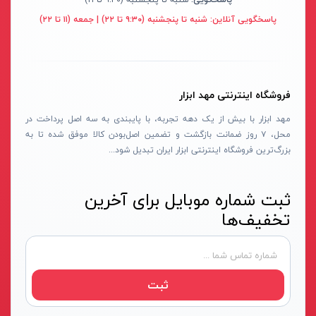
سنباده شارژی
نکستول - NEXTOOL
آبی روشن
پاسخگویی آنلاین:
شنبه تا پنجشنبه (۹:۳۰ تا ۲۲) | جمعه (۱۱ تا ۲۲)
بلوور شارژی
اچ تی سی - HTC
نقره ای-قرمز-مشکی
سنباده شارژی
وینکس - Winex
مشکی-قرمز
کارواش شارژی
ازبست - EZBEST
سرمه ای - مشکی
فروشگاه اینترنتی مهد ابزار
شمشادزن شارژی
لان تاپ - LAUNTOP
زرد - سفید
مهد ابزار با بیش از یک دهه تجربه، با پایبندی به سه اصل پرداخت در
دستگاه چسب
محل، ۷ روز ضمانت بازگشت و تضمین اصل‌بودن کالا موفق شده تا به
بلک مکس - Black Max
سفید - مشکی - قرمز
بزرگ‌ترین فروشگاه اینترنتی ابزار ایران تبدیل شود...
اکسپندر
سیلور - Silver
نارنجی - مشکی
چکش ویبراتور شارژی
ادون - Edon
نقره‌ای - قرمز
ثبت شماره موبایل برای آخرین
میکسر شارژی
کستل - Castel
سفید
تخفیف‌ها
فن
اینتیمکس - INTIMAX
قرمز- مشکی-نقره‌ای
حدیده زن شارژی
کلاسیک - Classic
سفید - نقره‌ای
کیت ابزار شارژی
آلپینوکس - ALPINOX
زرد - نقره‌ای
ثبت
ماساژور شارژی
استابیلا - STABILA
قهوه‌ای - نقره‌ای