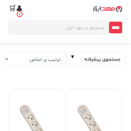
🛒
👤
0
جستجوی پیشرفته
فیلتر بر اساس قیمت