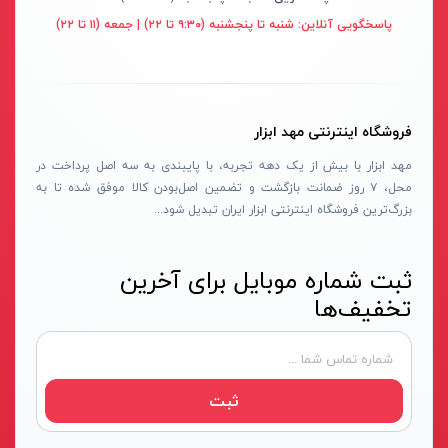
قهوه ای- مشکی
پاسخگویی آنلاین:
شنبه تا پنجشنبه (۹:۳۰ تا ۲۲) | جمعه (۱۱ تا ۲۲)
دستگاه لوله بازکنی
نوراستار- NOURSTAR
متنوع
موتور برق
پی ال- PL
چند رنگ
شلنگ ویبراتور
اوسیس- OASIS
زرد-قرمز
فروشگاه اینترنتی مهد ابزار
ماله موتوری
آسیمتو- ASIMETO
کرم-قرمز
مهد ابزار با بیش از یک دهه تجربه، با پایبندی به سه اصل پرداخت در
حدیده برقی
مکس-MAX
ابی
محل، ۷ روز ضمانت بازگشت و تضمین اصل‌بودن کالا موفق شده تا به
هویه برقی
نیرو الکتریک- NIROOELECTRIC
آبی-نارنجی
بزرگ‌ترین فروشگاه اینترنتی ابزار ایران تبدیل شود...
ست پنچرگیری
کی نت پلاس- K-NET PLUS
شفاف
گریس پمپ
فردان الکتریک- FARDAN ELECTRIC
ثبت شماره موبایل برای آخرین
آبی-قرمز
تخفیف‌ها
گریس پمپ سطلی
ایران زمین- IRAN ZAMIN
خاکستری
گریس پمپ دستی
الیت- ALITE
زرد-قهوه ای
دستگاه صافکاری
ریفنگ- RIFENG
مسی
ثبت
درجه باد
انگاره- ENGAREH
جوش لوله سبز
لگرند- LEGRAND