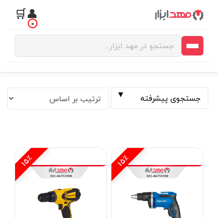
🛒
👤
0
جستجوی پیشرفته
15٪
15٪
فیلتر بر اساس قیمت