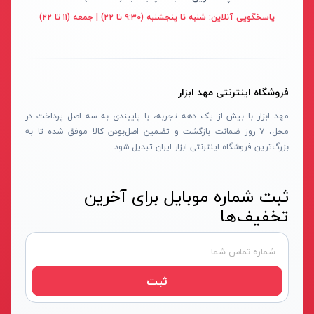
قهوه ای- مشکی
پاسخگویی آنلاین:
شنبه تا پنجشنبه (۹:۳۰ تا ۲۲) | جمعه (۱۱ تا ۲۲)
دستگاه لوله بازکنی
نوراستار- NOURSTAR
متنوع
موتور برق
پی ال- PL
چند رنگ
شلنگ ویبراتور
اوسیس- OASIS
زرد-قرمز
فروشگاه اینترنتی مهد ابزار
ماله موتوری
آسیمتو- ASIMETO
کرم-قرمز
مهد ابزار با بیش از یک دهه تجربه، با پایبندی به سه اصل پرداخت در
حدیده برقی
مکس-MAX
ابی
محل، ۷ روز ضمانت بازگشت و تضمین اصل‌بودن کالا موفق شده تا به
هویه برقی
نیرو الکتریک- NIROOELECTRIC
آبی-نارنجی
بزرگ‌ترین فروشگاه اینترنتی ابزار ایران تبدیل شود...
ست پنچرگیری
کی نت پلاس- K-NET PLUS
شفاف
گریس پمپ
فردان الکتریک- FARDAN ELECTRIC
ثبت شماره موبایل برای آخرین
آبی-قرمز
تخفیف‌ها
گریس پمپ سطلی
ایران زمین- IRAN ZAMIN
خاکستری
گریس پمپ دستی
الیت- ALITE
زرد-قهوه ای
دستگاه صافکاری
ریفنگ- RIFENG
مسی
ثبت
درجه باد
انگاره- ENGAREH
جوش لوله سبز
لگرند- LEGRAND