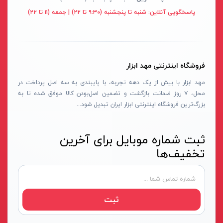
قهوه ای- مشکی
پاسخگویی آنلاین:
شنبه تا پنجشنبه (۹:۳۰ تا ۲۲) | جمعه (۱۱ تا ۲۲)
دستگاه لوله بازکنی
نوراستار- NOURSTAR
متنوع
موتور برق
پی ال- PL
چند رنگ
شلنگ ویبراتور
اوسیس- OASIS
زرد-قرمز
فروشگاه اینترنتی مهد ابزار
ماله موتوری
آسیمتو- ASIMETO
کرم-قرمز
مهد ابزار با بیش از یک دهه تجربه، با پایبندی به سه اصل پرداخت در
حدیده برقی
مکس-MAX
ابی
محل، ۷ روز ضمانت بازگشت و تضمین اصل‌بودن کالا موفق شده تا به
هویه برقی
نیرو الکتریک- NIROOELECTRIC
آبی-نارنجی
بزرگ‌ترین فروشگاه اینترنتی ابزار ایران تبدیل شود...
ست پنچرگیری
کی نت پلاس- K-NET PLUS
شفاف
گریس پمپ
فردان الکتریک- FARDAN ELECTRIC
ثبت شماره موبایل برای آخرین
آبی-قرمز
تخفیف‌ها
گریس پمپ سطلی
ایران زمین- IRAN ZAMIN
خاکستری
گریس پمپ دستی
الیت- ALITE
زرد-قهوه ای
دستگاه صافکاری
ریفنگ- RIFENG
مسی
ثبت
درجه باد
انگاره- ENGAREH
جوش لوله سبز
لگرند- LEGRAND