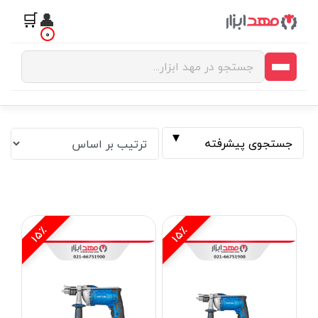
🛒
👤
0
جستجوی پیشرفته
15٪
15٪
فیلتر بر اساس قیمت