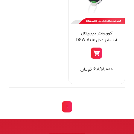
از
تومان
تا
تومان
دسته بندی ها
کورنومتر دیجیتال
اینسایز مدل DSW-A010
ابزار شارژی
6,898,000 تومان
ابزار برقی
ابزار جوش و برش
ابزار اندازه گیری دقیق و لیزری
ابزار باغبانی
1
برند ها
ابزار نجاری
ابزار بادی