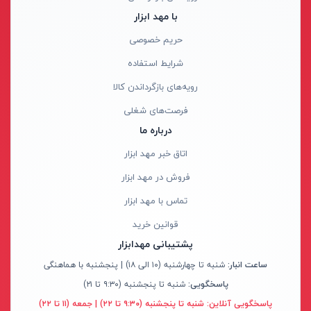
ابزار جانبی
با مهد ابزار
بدون دسته‌بندی
آروا - ARVA
حریم خصوصی
برندها
آاگ - AEG
شرایط استفاده
ابزار خانگی
آنکور - Anchor
رویه‌های بازگرداندن کالا
ابزار تراشکاری
آینهل - Einhell
فرصت‌های شغلی
الکترونیک و روشنایی
ان ای سی - NEC
درباره ما
رنگ ها
ابزار ساختمانی
ایران ترانس - Iran Trans
اتاق خبر مهد ابزار
لوازم جانبی خودرو
بوش - Bosch
فروش در مهد ابزار
علف زن نووا
توسن - Tosan
تماس با مهد ابزار
علف زن کنزاکس
جنیوس - Genius
آبی
قوانین خرید
بلک اسمیث-black smith
دیوالت - Dewalt
نارنجی
پشتیبانی مهدابزار
جک بطری بادی بیگ رد
رونیکس - Ronix
ساعت انبار:
شنبه تا چهارشنبه (۱۰ الی ۱۸) | پنجشنبه با هماهنگی
قرمز
پاسخگویی:
شنبه تا پنجشنبه (۹:۳۰ تا ۲۱)
جک بالابر چهار ستون بیگ رد
ماکیتا - Makita
کرم
پاسخگویی آنلاین:
شنبه تا پنجشنبه (۹:۳۰ تا ۲۲) | جمعه (۱۱ تا ۲۲)
دریل شارژی