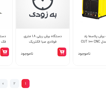
برش پلاسما راد
دستگاه برش ریلی 1.8 متری
دستگ
CUT 100
فولادی صبا الکتریک
فک گ
ناموجود
ناموجود
»
2
1