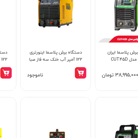
رش پلاسما ایران
دستگاه برش پلاسما اینورتری
دستگ
 CUT45D
122 آمپر آب خنک سه فاز صبا
2
الکتریک مدل PL-INV-122WC
38,995,00 تومان
ناموجود
8٪