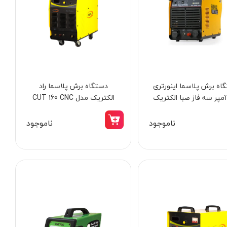
اه برش پلاسما اینورتری
دستگاه برش پلاسما راد
12 آمپر سه فاز صبا الکتریک
الکتریک مدل CUT 160 CNC
مدل PL-INV-122
ناموجود
ناموجود
8٪