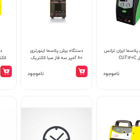
 پلاسما ایران ترانس
دستگاه برش پلاسما اینورتری
دس
ی مدل SP-1135B
بکس بادی 3.4 اینچ اس پی مدل SP-7150
CUT1
80 آمپر سه فاز صبا الکتریک
الکتری
مدل PL-INV-80
ناموجود
ناموجود
30,500,000 تومان
28,058,000 تومان