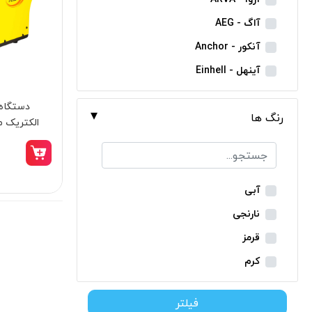
مینی فرز شارژی
آاگ - AEG
بکس شارژی
آنکور - Anchor
دریل نمونه برداری
آینهل - Einhell
بتن کن شارژی
ان ای سی - NEC
دستگاه 
جارو شارژی
رنگ ها
ایران ترانس - Iran Trans
الکتریک مدل  CNC
فارسی بر شارژی
بوش - Bosch
میخکوب شارژی
توسن - Tosan
فرز شارژی
جنیوس - Genius
آبی
اره شارژی
دیوالت - Dewalt
نارنجی
کمپرسور شارژی
رونیکس - Ronix
قرمز
کاپشن شارژی
ماکیتا - Makita
کرم
دوربین شارژی
متابو - Metabo
سبز
لوله بر شارژی
فیلتر
میلواکی - Milwaukee
زرد