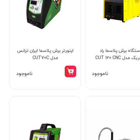
تگاه برش پلاسما راد
اینورتر برش پلاسما ایران ترانس
سنباده نواری 16000 دور در دقیقه
ک مدل CUT 120 CNC
مدل CUT70C
مدل SP-1370
ناموجود
ناموجود
70,500,000 تومان
34,000,000 تومان
64,820,000 تومان
31,278,000 تومان