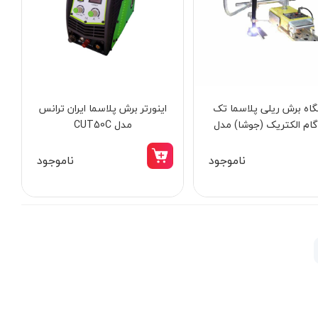
اه برش ریلی پلاسما تک
اینورتر برش پلاسما ایران ترانس
ام الکتریک (جوشا) مدل
مدل CUT50C
super-Carrier-P1
ناموجود
ناموجود