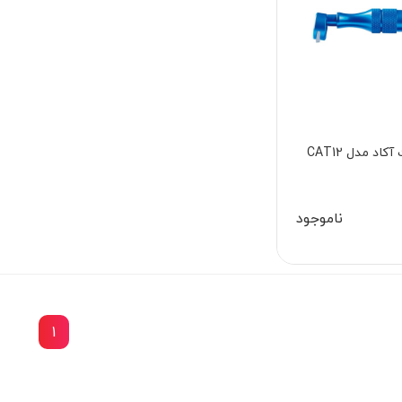
اد مدل CAT12
ناموجود
1
14٪