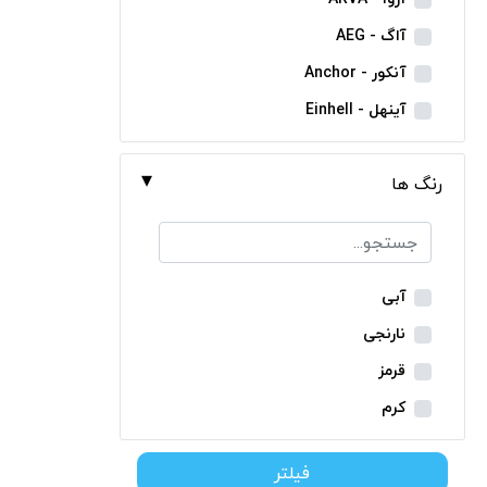
مینی فرز شارژی
آاگ - AEG
بکس شارژی
آنکور - Anchor
دریل نمونه برداری
آینهل - Einhell
بتن کن شارژی
ان ای سی - NEC
جارو شارژی
رنگ ها
ایران ترانس - Iran Trans
فارسی بر شارژی
بوش - Bosch
میخکوب شارژی
توسن - Tosan
فرز شارژی
جنیوس - Genius
آبی
اره شارژی
دیوالت - Dewalt
نارنجی
کمپرسور شارژی
رونیکس - Ronix
قرمز
کاپشن شارژی
ماکیتا - Makita
کرم
دوربین شارژی
متابو - Metabo
سبز
لوله بر شارژی
فیلتر
میلواکی - Milwaukee
زرد