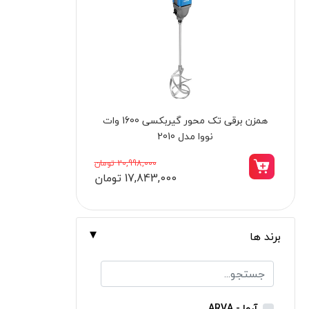
برندها
ابزار خانگی
ابزار تراشکاری
الکترونیک و روشنایی
ابزار ساختمانی
چرخ سنباده رومیزی 175 میلیمتر نووا مدل
لوازم جانبی خودرو
6175
علف زن نووا
14,298,000 تومان
12,188,000 تومان
علف زن کنزاکس
بلک اسمیث-black smith
جک بطری بادی بیگ رد
برند ها
جک بالابر چهار ستون بیگ رد
دریل شارژی
پیچ گوشتی شارژی
آروا - ARVA