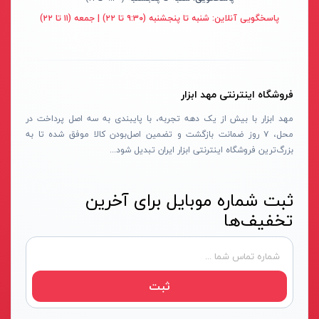
دسته هوا برش
لکا- LEKA
قرمز- مشکی- طوسی
پاسخگویی آنلاین:
شنبه تا پنجشنبه (۹:۳۰ تا ۲۲) | جمعه (۱۱ تا ۲۲)
ماسک جوشکاری
آکاد- ACCUD
بفش
سایر ابزار جوشکاری
اشتیل- STIHL
RGB
دستگاه های جوش لوله پلی اتیلن
شپخ- SCHEPPACH
طوسی روشن
فروشگاه اینترنتی مهد ابزار
کیت جوشکاری
تهران کیت- TEHRANKIT
سفید-آفتابی
مهد ابزار با بیش از یک دهه تجربه، با پایبندی به سه اصل پرداخت در
مهره کبریتی
راد الکتریک- RAD ELECTRIC
قرمز-آبی-سبز
محل، ۷ روز ضمانت بازگشت و تضمین اصل‌بودن کالا موفق شده تا به
دستگاه جوش الکتروفیوژن
تکنوتل- TECHNOTEL
مسی
بزرگ‌ترین فروشگاه اینترنتی ابزار ایران تبدیل شود...
سرپیک جوشکاری
ام تی- MT
هفت رنگ
ثبت شماره موبایل برای آخرین
خشک کن الکترود
الاندا- ELANDA
آفتابی
تخفیف‌ها
ربات جوش و برش
حارس-HARES
سفید یخی
میز برش
بلدن- BELDEN
سفید_آفتابی_انبه‌ای
لوازم ابزار تراشکاری
تیراژه -TIRAJEH
سبز-قرمز-مولتی نچرال-آبی
ثبت
جاروبرقی صنعتی
فردان الکتریک- FARDAN ELECTRIC
سفید-نچرال-آفتابی
تفنگ میخ کوب
کداک- KODAK