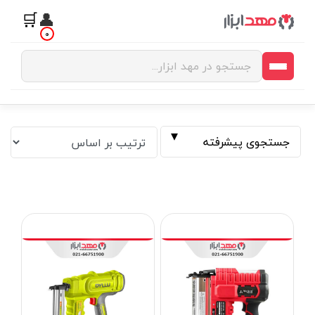
🛒
👤
0
جستجوی پیشرفته
فیلتر بر اساس قیمت