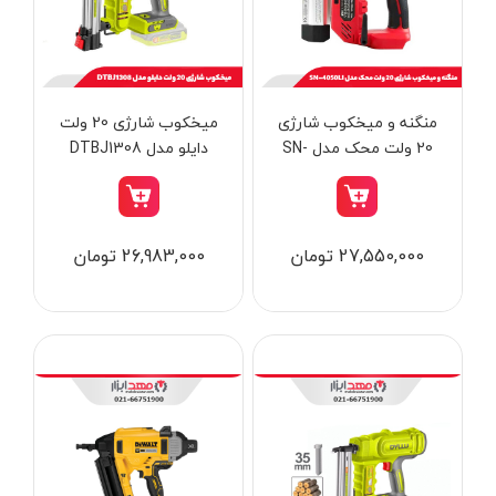
از
تومان
تا
تومان
دسته بندی ها
منگنه و میخکوب شارژی
میخکوب شارژی 20 ولت
20 ولت محک مدل SN-
دایلو مدل DTBJ1308
4050LI
ابزار شارژی
27,550,000 تومان
26,983,000 تومان
ابزار برقی
ابزار جوش و برش
ابزار اندازه گیری دقیق و لیزری
ابزار باغبانی
برند ها
ابزار نجاری
ابزار بادی