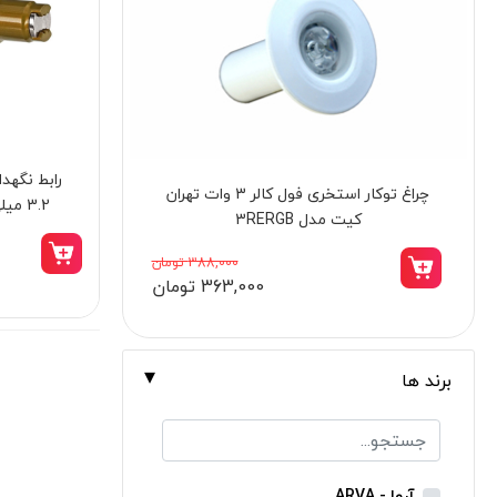
برندها
ابزار خانگی
ابزار تراشکاری
الکترونیک و روشنایی
رابط نگهد
ابزار ساختمانی
سنباده لرزان مشتی 260 وات نووا مدل 5381
3.2 م
لوازم جانبی خودرو
علف زن نووا
6,698,000 تومان
5,688,000 تومان
علف زن کنزاکس
بلک اسمیث-black smith
جک بطری بادی بیگ رد
برند ها
جک بالابر چهار ستون بیگ رد
دریل شارژی
پیچ گوشتی شارژی
آروا - ARVA