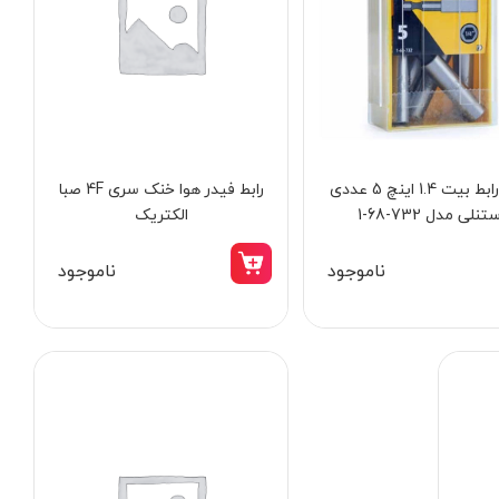
ست رابط بیت 1.4 اینچ 5 عددی
رابط فیدر هوا خنک سری 4F صبا
تنلی مدل 732-68-1
الکتریک
ناموجود
ناموجود
13٪