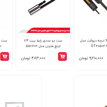
رابط بیت 90 درجه دیوالت مدل
ست دو عددی رابط بیت 1/4
DT20502-
اینچ هاردن مدل 550702
اس
9,210,000 تومان
483,000 تومان
15٪