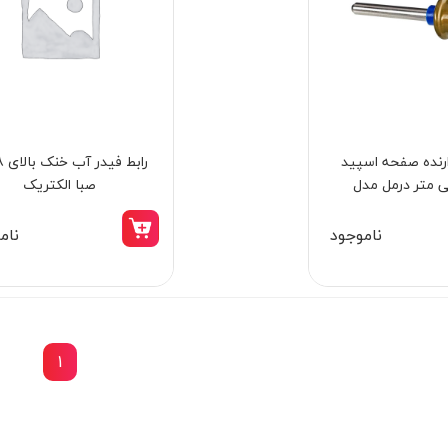
ارنده صفحه اسپید
ست پنچرگیری اضطراری صفحه دیجیتال 150
یلی‌ متر درمل مدل
صبا الکتریک
وات کنزاکس 7800
SC402
ناموجود
نام
32,998,000 تومان
28,045,000 تومان
1