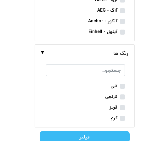
مینی فرز شارژی
آاگ - AEG
بکس شارژی
آنکور - Anchor
دریل نمونه برداری
آینهل - Einhell
بتن کن شارژی
ان ای سی - NEC
جارو شارژی
رنگ ها
ایران ترانس - Iran Trans
فارسی بر شارژی
بوش - Bosch
میخکوب شارژی
توسن - Tosan
فرز شارژی
جنیوس - Genius
آبی
اره شارژی
دیوالت - Dewalt
نارنجی
کمپرسور شارژی
رونیکس - Ronix
قرمز
کاپشن شارژی
ماکیتا - Makita
کرم
دوربین شارژی
متابو - Metabo
سبز
لوله بر شارژی
فیلتر
میلواکی - Milwaukee
زرد