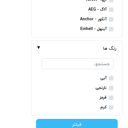
مینی فرز شارژی
آاگ - AEG
بکس شارژی
آنکور - Anchor
دریل نمونه برداری
آینهل - Einhell
بتن کن شارژی
ان ای سی - NEC
جارو شارژی
رنگ ها
ایران ترانس - Iran Trans
فارسی بر شارژی
بوش - Bosch
میخکوب شارژی
توسن - Tosan
فرز شارژی
جنیوس - Genius
آبی
اره شارژی
دیوالت - Dewalt
نارنجی
کمپرسور شارژی
رونیکس - Ronix
قرمز
کاپشن شارژی
ماکیتا - Makita
کرم
دوربین شارژی
متابو - Metabo
سبز
لوله بر شارژی
فیلتر
میلواکی - Milwaukee
زرد