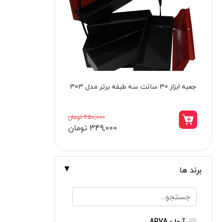
برندها
ابزار خانگی
ابزار تراشکاری
الکترونیک و روشنایی
ابزار ساختمانی
سنباده رول دانه‌ بندی 800 کنزاکس مدل
مخز
لوازم جانبی خودرو
7580
علف زن نووا
7,895,000 تومان
6,710,000 تومان
علف زن کنزاکس
بلک اسمیث-black smith
جک بطری بادی بیگ رد
برند ها
جک بالابر چهار ستون بیگ رد
دریل شارژی
پیچ گوشتی شارژی
آروا - ARVA