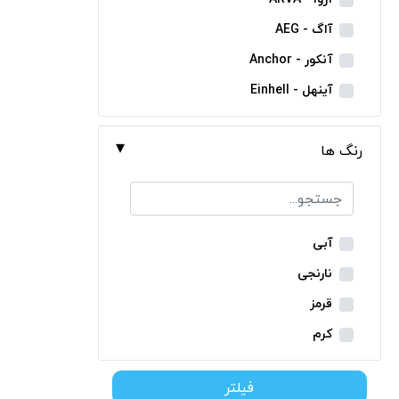
مینی فرز شارژی
آاگ - AEG
بکس شارژی
آنکور - Anchor
دریل نمونه برداری
آینهل - Einhell
بتن کن شارژی
ان ای سی - NEC
جارو شارژی
رنگ ها
ایران ترانس - Iran Trans
فارسی بر شارژی
بوش - Bosch
میخکوب شارژی
توسن - Tosan
فرز شارژی
جنیوس - Genius
آبی
اره شارژی
دیوالت - Dewalt
نارنجی
کمپرسور شارژی
رونیکس - Ronix
قرمز
کاپشن شارژی
ماکیتا - Makita
کرم
دوربین شارژی
متابو - Metabo
سبز
لوله بر شارژی
فیلتر
میلواکی - Milwaukee
زرد