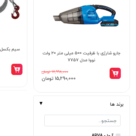
برندها
ابزار خانگی
ابزار تراشکاری
الکترونیک و روشنایی
ابزار ساختمانی
بکس بادی 1.2 اینچ اس پی مدل SP-1143
لوازم جانبی خودرو
علف زن نووا
28,500,000 تومان
26,218,000 تومان
علف زن کنزاکس
بلک اسمیث-black smith
جک بطری بادی بیگ رد
برند ها
جک بالابر چهار ستون بیگ رد
دریل شارژی
پیچ گوشتی شارژی
آروا - ARVA