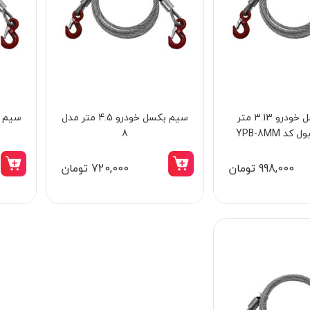
سیم بکسل خودرو 3.13 متر
سیم بکسل خودرو 4.5 متر مدل
د YPB-8MM
8
998,000 تومان
720,000 تومان
15٪