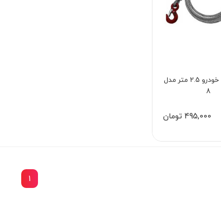
سیم بکسل خودرو 2.5 متر مدل
تراز لیزری شارژی دو خط لیزری 3.7 ولت نووا
8
مدل 2680R
244
495,000 تومان
10,498,000 تومان
8,920,000 تومان
1