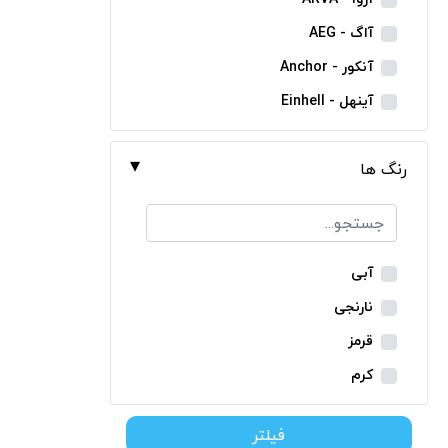
مینی فرز شارژی
آاگ - AEG
بکس شارژی
آنکور - Anchor
دریل نمونه برداری
آینهل - Einhell
بتن کن شارژی
ان ای سی - NEC
جارو شارژی
رنگ ها
ایران ترانس - Iran Trans
فارسی بر شارژی
بوش - Bosch
میخکوب شارژی
توسن - Tosan
فرز شارژی
جنیوس - Genius
آبی
اره شارژی
دیوالت - Dewalt
نارنجی
کمپرسور شارژی
رونیکس - Ronix
قرمز
کاپشن شارژی
ماکیتا - Makita
کرم
دوربین شارژی
متابو - Metabo
سبز
لوله بر شارژی
فیلتر
میلواکی - Milwaukee
زرد