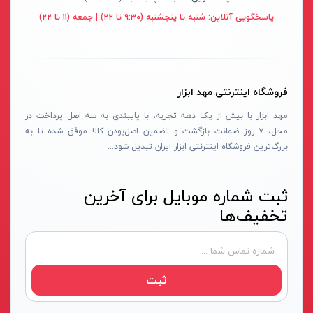
قهوه ای- مشکی
پاسخگویی آنلاین:
شنبه تا پنجشنبه (۹:۳۰ تا ۲۲) | جمعه (۱۱ تا ۲۲)
دستگاه لوله بازکنی
نوراستار- NOURSTAR
متنوع
موتور برق
پی ال- PL
چند رنگ
شلنگ ویبراتور
اوسیس- OASIS
زرد-قرمز
فروشگاه اینترنتی مهد ابزار
ماله موتوری
آسیمتو- ASIMETO
کرم-قرمز
مهد ابزار با بیش از یک دهه تجربه، با پایبندی به سه اصل پرداخت در
حدیده برقی
مکس-MAX
ابی
محل، ۷ روز ضمانت بازگشت و تضمین اصل‌بودن کالا موفق شده تا به
هویه برقی
نیرو الکتریک- NIROOELECTRIC
آبی-نارنجی
بزرگ‌ترین فروشگاه اینترنتی ابزار ایران تبدیل شود...
ست پنچرگیری
کی نت پلاس- K-NET PLUS
شفاف
گریس پمپ
فردان الکتریک- FARDAN ELECTRIC
ثبت شماره موبایل برای آخرین
آبی-قرمز
تخفیف‌ها
گریس پمپ سطلی
ایران زمین- IRAN ZAMIN
خاکستری
گریس پمپ دستی
الیت- ALITE
زرد-قهوه ای
دستگاه صافکاری
ریفنگ- RIFENG
مسی
ثبت
درجه باد
انگاره- ENGAREH
جوش لوله سبز
لگرند- LEGRAND