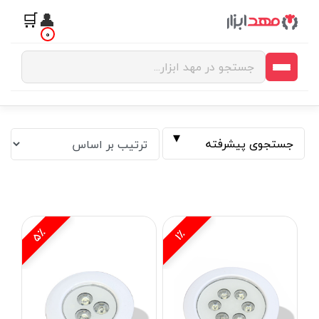
🛒
👤
0
جستجوی پیشرفته
5٪
1٪
فیلتر بر اساس قیمت