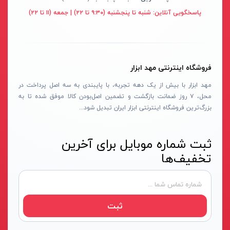
قهوه ای- مشکی
پاسخگویی آنلاین:
شنبه تا پنجشنبه (۹:۳۰ تا ۲۲) | جمعه (۱۱ تا ۲۲)
دستگاه لوله بازکنی
نوراستار- NOURSTAR
متنوع
موتور برق
پی ال- PL
چند رنگ
شلنگ ویبراتور
اوسیس- OASIS
زرد-قرمز
فروشگاه اینترنتی مهد ابزار
ماله موتوری
آسیمتو- ASIMETO
کرم-قرمز
مهد ابزار با بیش از یک دهه تجربه، با پایبندی به سه اصل پرداخت در
حدیده برقی
مکس-MAX
ابی
محل، ۷ روز ضمانت بازگشت و تضمین اصل‌بودن کالا موفق شده تا به
هویه برقی
نیرو الکتریک- NIROOELECTRIC
آبی-نارنجی
بزرگ‌ترین فروشگاه اینترنتی ابزار ایران تبدیل شود...
ست پنچرگیری
کی نت پلاس- K-NET PLUS
شفاف
گریس پمپ
فردان الکتریک- FARDAN ELECTRIC
ثبت شماره موبایل برای آخرین
آبی-قرمز
تخفیف‌ها
گریس پمپ سطلی
ایران زمین- IRAN ZAMIN
خاکستری
گریس پمپ دستی
الیت- ALITE
زرد-قهوه ای
دستگاه صافکاری
ریفنگ- RIFENG
مسی
ثبت
درجه باد
انگاره- ENGAREH
جوش لوله سبز
لگرند- LEGRAND