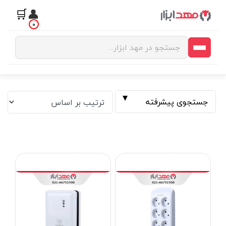
🛒
👤
0
جستجوی پیشرفته
فیلتر بر اساس قیمت