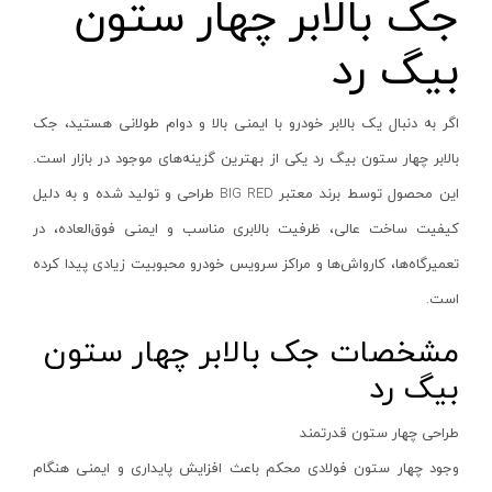
جک بالابر چهار ستون
ابزار جانبی
بدون دسته‌بندی
بیگ رد
آروا - ARVA
برندها
آاگ - AEG
ابزار خانگی
آنکور - Anchor
اگر به دنبال یک بالابر خودرو با ایمنی بالا و دوام طولانی هستید، جک
ابزار تراشکاری
آینهل - Einhell
بالابر چهار ستون بیگ رد یکی از بهترین گزینه‌های موجود در بازار است.
الکترونیک و روشنایی
این محصول توسط برند معتبر
BIG RED
طراحی و تولید شده و به دلیل
ان ای سی - NEC
رنگ ها
کیفیت ساخت عالی، ظرفیت بالابری مناسب و ایمنی فوق‌العاده، در
ابزار ساختمانی
ایران ترانس - Iran Trans
تعمیرگاه‌ها، کارواش‌ها و مراکز سرویس خودرو محبوبیت زیادی پیدا کرده
لوازم جانبی خودرو
بوش - Bosch
است
.
علف زن نووا
توسن - Tosan
مشخصات جک بالابر چهار ستون
علف زن کنزاکس
جنیوس - Genius
آبی
بیگ رد
بلک اسمیث-black smith
دیوالت - Dewalt
نارنجی
جک بطری بادی بیگ رد
رونیکس - Ronix
قرمز
طراحی چهار ستون قدرتمند
جک بالابر چهار ستون بیگ رد
ماکیتا - Makita
کرم
وجود چهار ستون فولادی محکم باعث افزایش پایداری و ایمنی هنگام
دریل شارژی