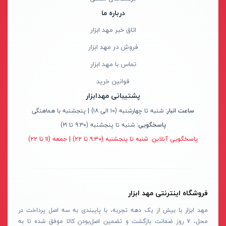
درباره ما
تینر
کینگ سو- KINGSO
اورینگ تست لوله
اتاق خبر مهد ابزار
آریا- ARYA
دستگاه های هیدرواستاتیک
فروش در مهد ابزار
ام وی سی- MVC
انواع دستگاه پمپ
تماس با مهد ابزار
ام تی- MT
ابزار مکانیکی و تعمیرگاهی
قوانین خرید
آسیا-ASYA
پشتیبانی مهدابزار
اتو لوله سبز
سولونیکس- SOLONIX
ساعت انبار:
شنبه تا چهارشنبه (۱۰ الی ۱۸) | پنجشنبه با هماهنگی
ساکشن روغن
بیلیان- BAILIAN
پاسخگویی:
شنبه تا پنجشنبه (۹:۳۰ تا ۲۱)
برانکارد تعمیرگاهی
سی ان سی- CNC
پاسخگویی آنلاین:
شنبه تا پنجشنبه (۹:۳۰ تا ۲۲) | جمعه (۱۱ تا ۲۲)
زمین شوی
دیپلمات- DEPLOMAT
بخارشوی
کاربیست-KARBIST
استاپر لوله
جی آر- GR
فروشگاه اینترنتی مهد ابزار
گیج فشار
دی تک- DTEC
مهد ابزار با بیش از یک دهه تجربه، با پایبندی به سه اصل پرداخت در
درجه تست لوله
نارکن- NARKEN
محل، ۷ روز ضمانت بازگشت و تضمین اصل‌بودن کالا موفق شده تا به