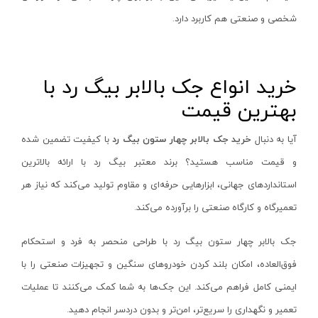
شخصی و صنعتی هم کاربرد دارد
.
لوله بر شارژی
نووا - Nova
زرد-طوسی
گریس زن شارژی
هوم لایت - Homelite
نقره ای - سبز
پرچ کن شارژی
هیلتی - Hilti
قرمز - مشکی
خرید انواع جک بالابر بیگ رد با
منگنه کوب شارژی
کامرکس - Comrex
سفید - قرمز
بهترین قیمت
کیت پولیش و سنباده
کنزاکس - Kenzax
سفید-WHITE
آیا به دنبال
خرید جک بالابر چهار ستون بیگ رد
با کیفیت تضمین شده
ضربه زن شارژی
گام الکتریک - Gaam Electric
آبی- طلایی
و قیمت مناسب هستید؟ برند معتبر بیگ رد با ارائه بالاترین
دریل و پیچ گوشتی سرکج
هیوسان - Hyusan
سفید-سبز
استانداردهای جهانی، ابزارهایی حرفه‌ای و مقاوم تولید می‌کند که نیاز هر
کابل بر شارژی
جی سی بی - JCB
نقره ای-مشکی
تعمیرگاه و کارگاه صنعتی را برآورده می‌کند
.
هویه شارژی
درمل - Dremel
آبی ، قرمز ، سبز ، نارنجی
سشوار شارژی
برتر - Bartar
قرمز - نقره‌ای
جک بالابر چهار ستون بیگ رد با طراحی منحصر به فرد و استحکام
حرارت سنج شارژی
رصب - Rasb
گلد (GOLD)
فوق‌العاده، امکان بلند کردن خودروهای سنگین و تجهیزات صنعتی را با
کارواش و سمپاش شارژی
اکتیو - Active
ایمنی کامل فراهم می‌کند. این جک‌ها به شما کمک می‌کنند تا عملیات
آبی - مشکی
پیستوله شارژی
تعمیر و نگهداری را سریع‌تر، امن‌تر و بدون دردسر انجام دهید
.
پی ام - P.M
کرم - مشکی