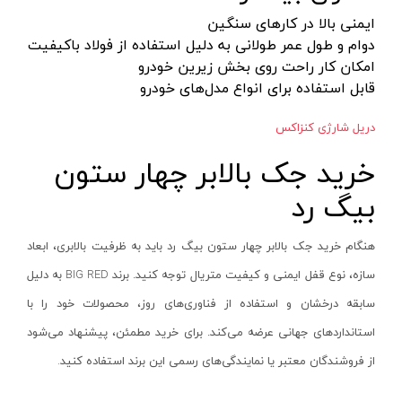
پولیش شارژی
اس بی سی - SBC
آبی -نقره‌ای
ایمنی بالا در کارهای سنگین
دوام و طول عمر طولانی به دلیل استفاده از فولاد باکیفیت
انواع قیچی شارژی
متفرقه - Other
آبی-نقره‌ای-مشکی
امکان کار راحت روی بخش زیرین خودرو
فارسی بر کنزاکس
گریتک - GREATEC
طلایی
قابل استفاده برای انواع مدل‌های خودرو
شیشه شوی شارژی
باس - BOSS
سفید -مشکی
دریل شارژی کنزاکس
دریل‌ها
رابین - Rabin
طلایی - نقره‌ای
خرید جک بالابر چهار ستون
بتن‌کن و چکش تخریب
زینسر - Zinser
نقره‌ای - نوک مدادی
بیگ رد
فرزها
ای جی پی - EGP
سرمه‌ای - طوسی
بکس و پیچ‌گوشتی
ای جی پی - AGP
آبی - سفید
هنگام خرید جک بالابر چهار ستون بیگ رد باید به ظرفیت بالابری، ابعاد
دستگاه‌های سایشی
سپهر جوش
الوان
سازه، نوع قفل ایمنی و کیفیت متریال توجه کنید. برند
BIG RED
به دلیل
سایر ابزار برقی
سیم پود - Simpood
زرد و مشکی
سابقه درخشان و استفاده از فناوری‌های روز، محصولات خود را با
کارواش فشار قوی
فروزش - Foroozesh
سرمه ای-مشکی
استانداردهای جهانی عرضه می‌کند. برای خرید مطمئن، پیشنهاد می‌شود
پیچ گوشتی برقی
آنیکو-Anico
ابی
از فروشندگان معتبر یا نمایندگی‌های رسمی این برند استفاده کنید
.
شیار کن
کله اسبی-unicorn
سرمه ای - نقره ای