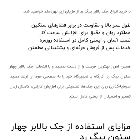
سنباده شارژی
نکستول - NEXTOOL
آبی روشن
با خرید انواع جک بالابر بیگ رد از مزایای زیر بهره‌مند خواهید شد
:
بلوور شارژی
اچ تی سی - HTC
نقره ای-قرمز-مشکی
طول عمر بالا و مقاومت در برابر فشارهای سنگین
سنباده شارژی
وینکس - Winex
مشکی-قرمز
عملکرد روان و دقیق برای افزایش سرعت کار
کارواش شارژی
ازبست - EZBEST
نصب آسان و ایمنی کامل در استفاده روزمره
سرمه ای - مشکی
خدمات پس از فروش حرفه‌ای و پشتیبانی مطمئن
شمشادزن شارژی
لان تاپ - LAUNTOP
زرد - سفید
دستگاه چسب
بلک مکس - Black Max
سفید - مشکی - قرمز
همین امروز بهترین فرصت را از دست ندهید و با انتخاب جک بالابر چهار
اکسپندر
سیلور - Silver
نارنجی - مشکی
ستون بیگ رد، کارگاه یا تعمیرگاه خود را به سطحی حرفه‌ای ارتقا دهید.
چکش ویبراتور شارژی
ادون - Edon
نقره‌ای - قرمز
سرمایه‌گذاری روی این جک‌ها، تضمینی برای افزایش کارایی، کاهش زمان
میکسر شارژی
کستل - Castel
سفید
تعمیر و اطمینان از ایمنی کامل است
.
فن
اینتیمکس - INTIMAX
قرمز- مشکی-نقره‌ای
حدیده زن شارژی
کلاسیک - Classic
سفید - نقره‌ای
مزایای استفاده از جک بالابر چهار
کیت ابزار شارژی
آلپینوکس - ALPINOX
زرد - نقره‌ای
ستون بیگ رد
ماساژور شارژی
استابیلا - STABILA
قهوه‌ای - نقره‌ای