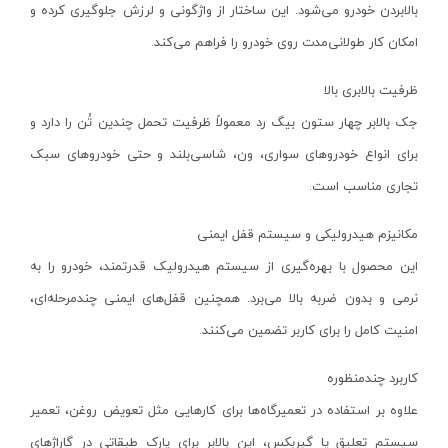
متابو - Metabo
سبز
فیلتر
بالابردن خودرو می‌شود. این ساختار از واژگونی و لرزش جلوگیری کرده و
پیچ گوشتی شارژی
میلواکی - Milwaukee
زرد
امکان کار طولانی‌مدت روی خودرو را فراهم می‌کند
.
حذف فیلتر
مینی فرز شارژی
نک - NEK
سرمه ای
ظرفیت بالابری بالا
بکس شارژی
هیوندای - Hyundai
نقره ای
جک بالابر چهار ستون بیگ رد معمولاً ظرفیت تحمل چندین تُن را دارد و
دریل نمونه برداری
والتی - Walte
مشکی
برای انواع خودروهای سواری، ون، شاسی‌بلند و حتی خودروهای سبک
بتن کن شارژی
کرون - Crown
طوسی
تجاری مناسب است
.
جارو شارژی
ایران پتک - Iran Potk
یشمی-مشکی
مکانیزم هیدرولیکی و سیستم قفل ایمنی
فارسی بر شارژی
تاپ گاردن - Top Garden
1264
این محصول با بهره‌گیری از سیستم هیدرولیک قدرتمند، خودرو را به
میخکوب شارژی
توسن پلاس - Tosan Plus
74
نرمی و بدون ضربه بالا می‌برد. همچنین قفل‌های ایمنی چندمرحله‌ای،
فرز شارژی
جیت - Jit
یشمی
امنیت کامل را برای کاربر تضمین می‌کنند
.
اره شارژی
دی سی ای - DCA
سرمه ای -نقره ای
کمپرسور شارژی
صبا ‌الکتریک - Saba Electric
سبز- مشکی
کاربرد چندمنظوره
کاپشن شارژی
محک - Mahak
علاوه بر استفاده در تعمیرگاه‌ها برای کارهایی مثل تعویض روغن، تعمیر
زرد - مشکی
دوربین شارژی
سیستم تعلیق یا گیربکس، این بالابر برای پارک طبقاتی در گاراژهای
مک تک - Maktec
مشکی-طوسی