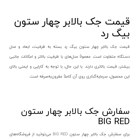
پایه سنگ سنباده
پرتو الکتریک - PARTO ELECTRIC
نارنجی-مشکی
برش و تراش دهنده
اینسایز - INSIZE
نارنجی-نقره ای
قیمت جک بالابر چهار ستون
کف ساب و موزائیک ساب
جی تی - GT
زرد-مشکی
بیگ رد
پشم زن
دنلکس - DANLEX
1176
موتور ویبراتور
اخوان الکتریک
طلایی
قیمت جک بالابر چهار ستون بیگ رد بسته به ظرفیت، ابعاد و مدل
فن برقی
میتوتویو- MITUTOYO
دستگاه متفاوت است. معمولاً مدل‌های با ظرفیت بالاتر و امکانات جانبی
سبز-نقره ای
اینورتر جوشکاری
بیشتر، قیمت بالاتری دارند. با این حال، با توجه به کارایی و ایمنی بالای
سوماک- SUMAKE
صورتی
این محصول، سرمایه‌گذاری روی آن کاملاً مقرون‌به‌صرفه است
.
دستگاه جوش CO2
هانیکو- HANICO
قهوه ای
جوش تیگ-آرگون
بوکی-BOKY
دودی
دستگاه برش
المکس- ELMAX
نارنجی - سفید
سفارش جک بالابر چهار ستون
کابل جوشکاری
پوتیان- PUTIAN
آبی- مشکی- سفید
BIG RED
ترانس جوش
زد سی سی- ZCC
جنگلی
سرپیک برشکاری
هیرو- HERO
قرمز- طوسی
برای سفارش جک بالابر چهار ستون
BIG RED
می‌توانید از فروشگاه‌های