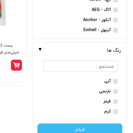
مینی فرز شارژی
آاگ - AEG
بکس شارژی
آنکور - Anchor
دریل نمونه برداری
آینهل - Einhell
بتن کن شارژی
ان ای سی - NEC
جارو شارژی
رنگ ها
ایران ترانس - Iran Trans
میلی‌متر فروزش
فارسی بر شارژی
بوش - Bosch
میخکوب شارژی
توسن - Tosan
فرز شارژی
جنیوس - Genius
آبی
اره شارژی
دیوالت - Dewalt
نارنجی
کمپرسور شارژی
رونیکس - Ronix
قرمز
کاپشن شارژی
ماکیتا - Makita
کرم
دوربین شارژی
متابو - Metabo
سبز
لوله بر شارژی
فیلتر
میلواکی - Milwaukee
زرد