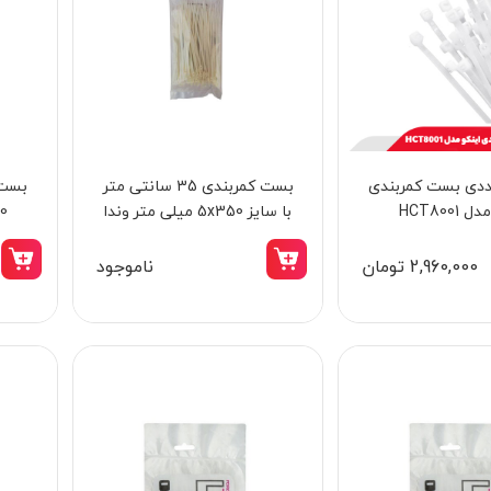
100 عددی بست کمربندی
بست کمربندی 35 سانتی متر
HCT8001
با سایز 5x350 میلی متر وندا
0x300
2,960,000 تومان
ناموجود
15٪