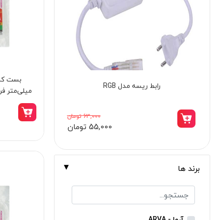
برندها
ابزار خانگی
ابزار تراشکاری
الکترونیک و روشنایی
ابزار ساختمانی
پرس لوله پنج لایه دستی نووا مدل NTC-
میلی‌متر فروزش
لوازم جانبی خودرو
2760
علف زن نووا
23,998,000 تومان
20,375,000 تومان
علف زن کنزاکس
بلک اسمیث-black smith
جک بطری بادی بیگ رد
برند ها
جک بالابر چهار ستون بیگ رد
دریل شارژی
پیچ گوشتی شارژی
آروا - ARVA