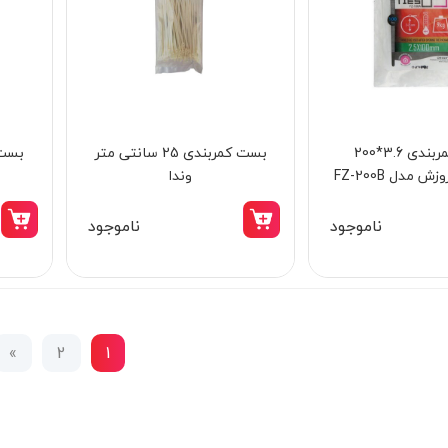
بست کمربندی 3.6*200
بست کمربندی 25 سانتی متر
 مدل FZ-200B
وندا
ناموجود
ناموجود
»
2
1