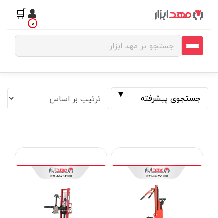
🛒
👤
0
جستجوی پیشرفته
فیلتر بر اساس قیمت