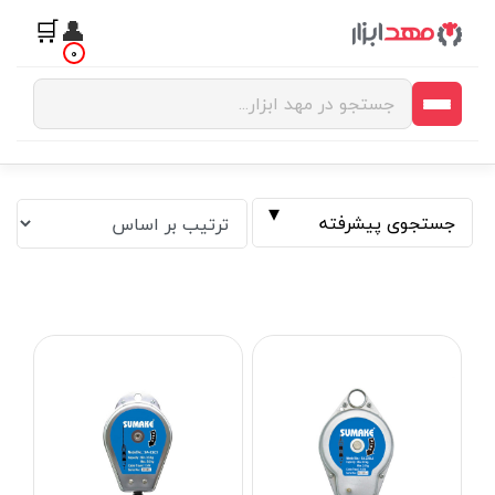
🛒
👤
0
جستجوی پیشرفته
فیلتر بر اساس قیمت