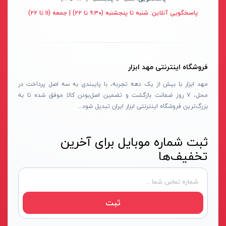
پایه سنگ سنباده
پرتو الکتریک - PARTO ELECTRIC
نارنجی-مشکی
پاسخگویی آنلاین:
شنبه تا پنجشنبه (۹:۳۰ تا ۲۲) | جمعه (۱۱ تا ۲۲)
برش و تراش دهنده
اینسایز - INSIZE
نارنجی-نقره ای
کف ساب و موزائیک ساب
جی تی - GT
زرد-مشکی
پشم زن
دنلکس - DANLEX
1176
فروشگاه اینترنتی مهد ابزار
موتور ویبراتور
اخوان الکتریک
طلایی
مهد ابزار با بیش از یک دهه تجربه، با پایبندی به سه اصل پرداخت در
فن برقی
میتوتویو- MITUTOYO
سبز-نقره ای
محل، ۷ روز ضمانت بازگشت و تضمین اصل‌بودن کالا موفق شده تا به
بزرگ‌ترین فروشگاه اینترنتی ابزار ایران تبدیل شود...
اینورتر جوشکاری
سوماک- SUMAKE
صورتی
دستگاه جوش CO2
هانیکو- HANICO
قهوه ای
ثبت شماره موبایل برای آخرین
جوش تیگ-آرگون
بوکی-BOKY
دودی
تخفیف‌ها
دستگاه برش
المکس- ELMAX
نارنجی - سفید
کابل جوشکاری
پوتیان- PUTIAN
آبی- مشکی- سفید
ترانس جوش
زد سی سی- ZCC
جنگلی
ثبت
سرپیک برشکاری
هیرو- HERO
قرمز- طوسی