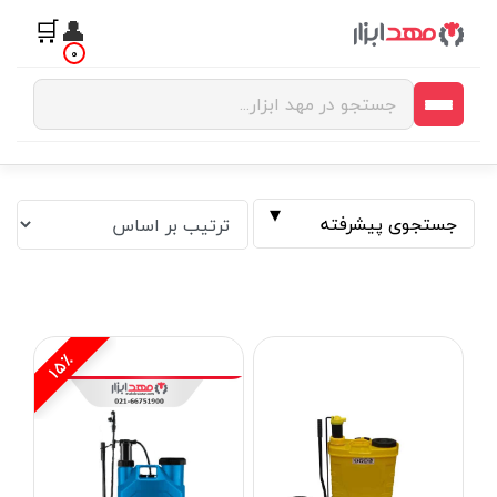
🛒
👤
0
جستجوی پیشرفته
15٪
فیلتر بر اساس قیمت