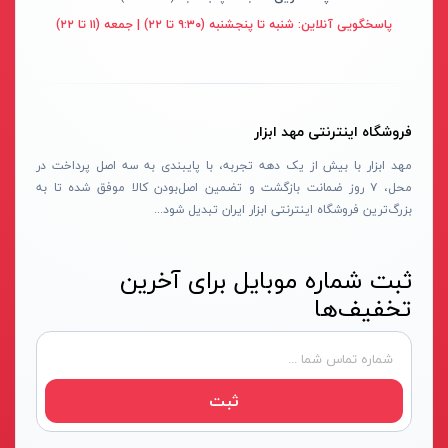
قهوه ای- مشکی
پاسخگویی آنلاین:
شنبه تا پنجشنبه (۹:۳۰ تا ۲۲) | جمعه (۱۱ تا ۲۲)
دستگاه لوله بازکنی
نوراستار- NOURSTAR
متنوع
موتور برق
پی ال- PL
چند رنگ
شلنگ ویبراتور
اوسیس- OASIS
زرد-قرمز
فروشگاه اینترنتی مهد ابزار
ماله موتوری
آسیمتو- ASIMETO
کرم-قرمز
مهد ابزار با بیش از یک دهه تجربه، با پایبندی به سه اصل پرداخت در
حدیده برقی
مکس-MAX
ابی
محل، ۷ روز ضمانت بازگشت و تضمین اصل‌بودن کالا موفق شده تا به
هویه برقی
نیرو الکتریک- NIROOELECTRIC
آبی-نارنجی
بزرگ‌ترین فروشگاه اینترنتی ابزار ایران تبدیل شود...
ست پنچرگیری
کی نت پلاس- K-NET PLUS
شفاف
گریس پمپ
فردان الکتریک- FARDAN ELECTRIC
ثبت شماره موبایل برای آخرین
آبی-قرمز
تخفیف‌ها
گریس پمپ سطلی
ایران زمین- IRAN ZAMIN
خاکستری
گریس پمپ دستی
الیت- ALITE
زرد-قهوه ای
دستگاه صافکاری
ریفنگ- RIFENG
مسی
ثبت
درجه باد
انگاره- ENGAREH
جوش لوله سبز
لگرند- LEGRAND