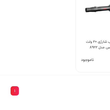
خزان روب شارژی 20 ولت
 مدل 8922
ناموجود
1
10٪