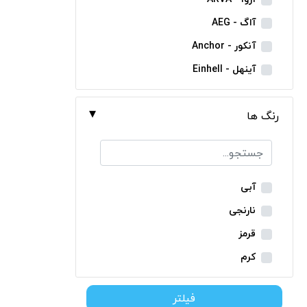
مینی فرز شارژی
آاگ - AEG
بکس شارژی
آنکور - Anchor
دریل نمونه برداری
آینهل - Einhell
بتن کن شارژی
ان ای سی - NEC
جارو شارژی
رنگ ها
ایران ترانس - Iran Trans
فارسی بر شارژی
بوش - Bosch
میخکوب شارژی
توسن - Tosan
فرز شارژی
جنیوس - Genius
آبی
اره شارژی
دیوالت - Dewalt
نارنجی
کمپرسور شارژی
رونیکس - Ronix
قرمز
کاپشن شارژی
ماکیتا - Makita
کرم
دوربین شارژی
متابو - Metabo
سبز
لوله بر شارژی
فیلتر
میلواکی - Milwaukee
زرد