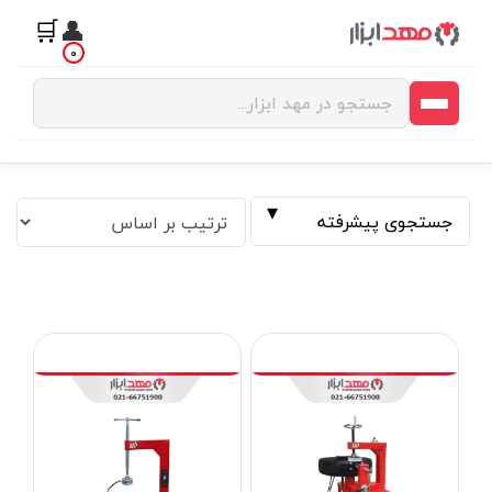
🛒
👤
0
جستجوی پیشرفته
فیلتر بر اساس قیمت