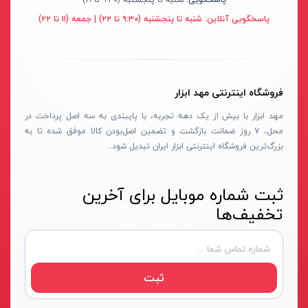
سنباده شارژی
نکستول - NEXTOOL
آبی روشن
پاسخگویی آنلاین:
شنبه تا پنجشنبه (۹:۳۰ تا ۲۲) | جمعه (۱۱ تا ۲۲)
بلوور شارژی
اچ تی سی - HTC
نقره ای-قرمز-مشکی
سنباده شارژی
وینکس - Winex
مشکی-قرمز
کارواش شارژی
ازبست - EZBEST
سرمه ای - مشکی
فروشگاه اینترنتی مهد ابزار
شمشادزن شارژی
لان تاپ - LAUNTOP
زرد - سفید
مهد ابزار با بیش از یک دهه تجربه، با پایبندی به سه اصل پرداخت در
دستگاه چسب
محل، ۷ روز ضمانت بازگشت و تضمین اصل‌بودن کالا موفق شده تا به
بلک مکس - Black Max
سفید - مشکی - قرمز
بزرگ‌ترین فروشگاه اینترنتی ابزار ایران تبدیل شود...
اکسپندر
سیلور - Silver
نارنجی - مشکی
چکش ویبراتور شارژی
ادون - Edon
نقره‌ای - قرمز
ثبت شماره موبایل برای آخرین
میکسر شارژی
کستل - Castel
سفید
تخفیف‌ها
فن
اینتیمکس - INTIMAX
قرمز- مشکی-نقره‌ای
حدیده زن شارژی
کلاسیک - Classic
سفید - نقره‌ای
کیت ابزار شارژی
آلپینوکس - ALPINOX
زرد - نقره‌ای
ثبت
ماساژور شارژی
استابیلا - STABILA
قهوه‌ای - نقره‌ای