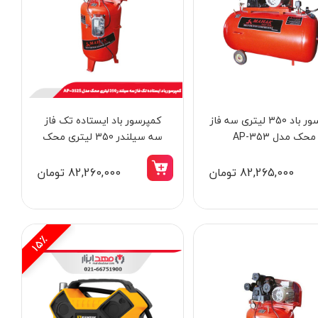
کمپرسور باد 350 لیتری سه فاز
کمپرسور باد ایستاده تک فاز
محک مدل AP-353
سه سیلندر 350 لیتری محک
مدل AP-352S
82,265,000 تومان
82,260,000 تومان
15٪
15٪