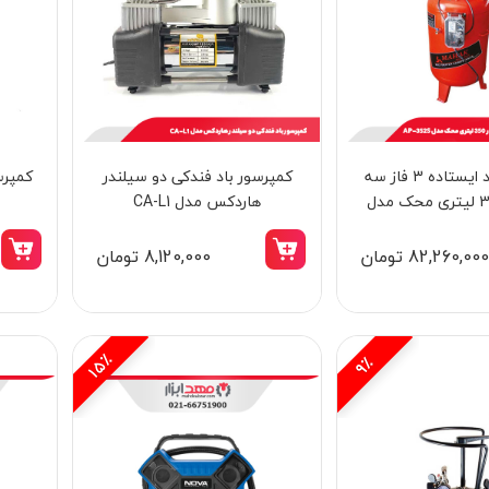
کمپرسور باد ایستاده 3 فاز سه
کمپرسور باد فندکی دو سیلندر
چراغ توکار استخری فول کالر 3 وات تهران
سیلندر 350 لیتری محک مدل
هاردکس مدل CA-L1
کیت مدل 3RERGB
کنزاکس مدل KSG-2800
AP-352
82,260,00 تومان
8,120,000 تومان
388,000 تومان
363,000 تومان
15٪
9٪