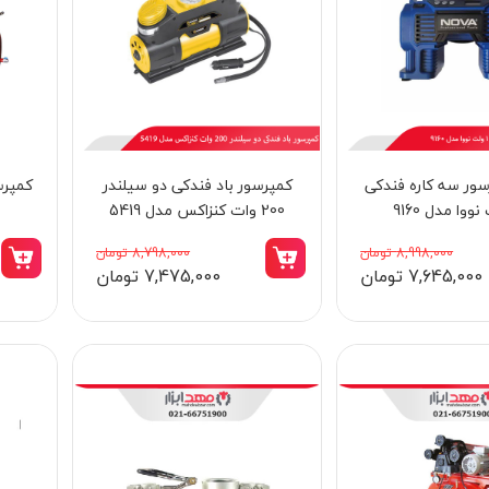
ور سه کاره فندکی
کمپرسور باد فندکی دو سیلندر
200 وات کنزاکس مدل 5419
8,998,000 تومان
8,798,000 تومان
7,645,000 تومان
7,475,000 تومان
6٪