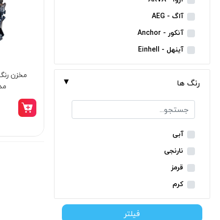
مینی فرز شارژی
آاگ - AEG
بکس شارژی
آنکور - Anchor
دریل نمونه برداری
آینهل - Einhell
بتن کن شارژی
ان ای سی - NEC
جارو شارژی
رنگ ها
ایران ترانس - Iran Trans
مدل M
فارسی بر شارژی
بوش - Bosch
میخکوب شارژی
توسن - Tosan
فرز شارژی
جنیوس - Genius
آبی
اره شارژی
دیوالت - Dewalt
نارنجی
کمپرسور شارژی
رونیکس - Ronix
قرمز
کاپشن شارژی
ماکیتا - Makita
کرم
دوربین شارژی
متابو - Metabo
سبز
لوله بر شارژی
فیلتر
میلواکی - Milwaukee
زرد