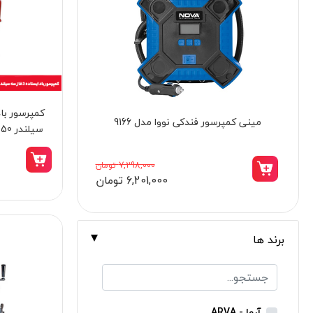
برندها
ابزار خانگی
ابزار تراشکاری
الکترونیک و روشنایی
ابزار ساختمانی
آچار فرانسه تخصصی پونی ۸ اینچ کنزاکس
مدل KWP-308
لوازم جانبی خودرو
S
علف زن نووا
0
3,098,000 تومان
2,630,000 تومان
علف زن کنزاکس
بلک اسمیث-black smith
جک بطری بادی بیگ رد
برند ها
جک بالابر چهار ستون بیگ رد
دریل شارژی
پیچ گوشتی شارژی
آروا - ARVA