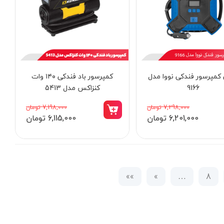
کمپرسور فندکی نووا مدل
کمپرسور باد فندکی ۱۴۰ وات
9166
کنزاکس مدل 5413
7,298,000 تومان
7,198,000 تومان
6,201,000 تومان
6,115,000 تومان
»»
»
…
8