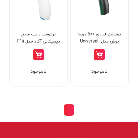
از
تومان
تا
تومان
دسته بندی ها
ترمومتر لیزری 500 درجه
ترمومتر و تب سنج
بوش مدل Universal-
دیجیتالی آکاد مدل F911
Temp
ابزار شارژی
ناموجود
ناموجود
ابزار برقی
ابزار جوش و برش
ابزار اندازه گیری دقیق و لیزری
ابزار باغبانی
1
برند ها
ابزار نجاری
ابزار بادی