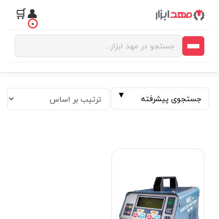
🛒
👤
0
جستجوی پیشرفته
فیلتر بر اساس قیمت