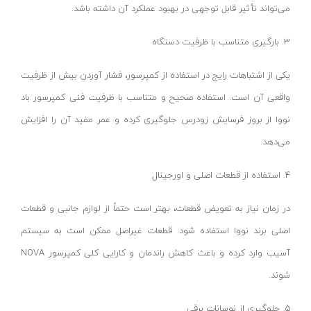
می‌تواند تأثیر قابل توجهی در بهبود عملکرد آن داشته باشد.
اره فارسی بر
لایفیکس-LIFIEX
3. بارگیری متناسب با ظرفیت دستگاه
اره میزی نجاری
پوکا- PUKKA
پولیش زن برقی
یارد-YARD
یکی از اشتباهات رایج در استفاده از کمپرسور، فشار آوردن بیش از ظرفیت
سنباده لرزان
کواکس-COVAX
واقعی آن است. استفاده صحیح و متناسب با ظرفیت فنی کمپرسور باد
سنباده گندگی
یاتو-YATO
نووا از بروز فرسایش زودرس جلوگیری کرده و عمر مفید آن را افزایش
سنباده هفتیری
کنیپکس-KNIPEX
می‌دهد.
سنباده نواری
هاردن-HARDEN
4. استفاده از قطعات اصلی و اورجینال
میخکوب بادی
ورا-WERA
در زمان نیاز به تعویض قطعات، بهتر است حتماً از لوازم جانبی و قطعات
منگنه کوب بادی
اصلی برند نووا استفاده شود. قطعات غیراصل ممکن است به سیستم
کمپرسور باد ۱۰تا ۸۰لیتر
آسیب وارد کرده و باعث کاهش راندمان و کارایی کلی کمپرسور NOVA
کمپرسور فندکی ماشین
شوند.
کیت کمپرسور باد
کمپرسور باد نووا
5. جلوگیری از نوسانات برقی