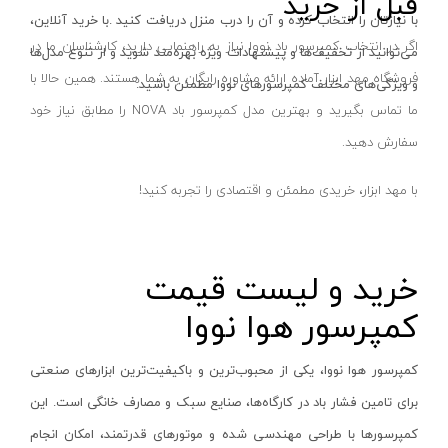
قبل از خرید
گونیا مویی و صنعتی
دلتا-Delta
با نیازتان را انتخاب کرده و آن را درب منزل دریافت کنید
.
با خرید آنلاین،
وی بلوک ( v block )
نیدر - NIDER
اگر در انتخاب کمپرسور باد نووا نیاز به راهنمایی دارید، کارشناسان ما در
می‌توانید از تخفیف‌ها و پیشنهادات ویژه بهره‌مند شوید و از تنوع مدل‌ها
پایه ساعت اندیکاتور
افشان طلوع
فروشگاه مهد ابزار آماده ارائه مشاوره رایگان به شما هستند. همین حالا با
و ویژگی‌های مختلف کمپرسورهای نووا مطمئن باشید
.
تاکومتر ( دورسنج )
پرسام نور-parsam noor
ما تماس بگیرید و بهترین مدل کمپرسور باد NOVA را مطابق نیاز خود
تست کشش تسمه
آلتونا- ALTUNA
سفارش دهید.
دماسنج و رطوبت سنج
لایت- LIGHT
با مهد ابزار، خریدی مطمئن و اقتصادی را تجربه کنید!
سیرکومتر ( قطرسنج )
رسانا اراک-RESANA ARAK
صفحه صافی
تیک - TIK
خرید و لیست قیمت
کولیس
بیگ رد- BIG RED
گیج بلوک
بتا-BETA
کمپرسور هوا نووا
میکروسکوپ
رویان-Royan
کمپرسور هوا نووا، یکی از محبوب‌ترین و باکیفیت‌ترین ابزارهای صنعتی
ارتفاع سنج
الکترو جوش-Electro welding
برای تامین فشار باد در کارگاه‌ها، صنایع سبک و مصارف خانگی است. این
زاویه سنج
ایزی پاور- EASY POWER
کمپرسورها با طراحی مهندسی شده و موتورهای قدرتمند، امکان انجام
فیلر
ام ان سی- MNC