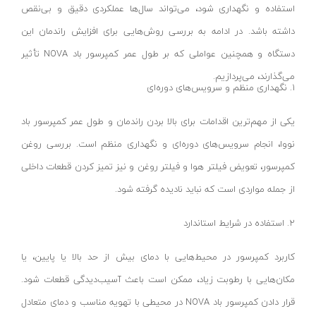
فرز انگشتی بادی
آستراکریا-ASTRAKOREAQK
استفاده و نگهداری شود، می‌تواند سال‌ها عملکردی دقیق و بی‌نقص
پیکور بادی
سنسی-CENCI
داشته باشد. در ادامه به بررسی روش‌هایی برای افزایش راندمان این
پانچ بادی
هانسا-HANSA
دستگاه و همچنین عواملی که بر طول عمر کمپرسور باد NOVA تأثیر
مغار بادی
مورسل-MURCELL
می‌گذارند، می‌پردازیم.
1. نگهداری منظم و سرویس‌های دوره‌ای
چکش گل زن
لیفتکس-LIFTEX
یکی از مهم‌ترین اقدامات برای بالا بردن راندمان و طول عمر کمپرسور باد
قیچی
آلور-ALVER
نووا، انجام سرویس‌های دوره‌ای و نگهداری منظم است. بررسی روغن
چکش بادی
رونیا-RONIA
کمپرسور، تعویض فیلتر هوا و فیلتر روغن و نیز تمیز کردن قطعات داخلی
اره عمودبر / اره چکشی
ان پی- NP
از جمله مواردی است که نباید نادیده گرفته شود.
اره گرد بر - دیسکی
سواتی- SWATY
اره فلکه ای / نواری
امتاپ-EMTOP
2. استفاده در شرایط استاندارد
اره مویی برقی
هکتور-HECTOR
کاربرد کمپرسور در محیط‌هایی با دمای بیش از حد بالا یا پایین، یا
ابزار همه کاره
دایلو-DYLLU
مکان‌هایی با رطوبت زیاد، ممکن است باعث آسیب‌دیدگی قطعات شود.
میخکوب بادی
مرسل-MURCELL
قرار دادن کمپرسور باد NOVA در محیطی با تهویه مناسب و دمای متعادل
منگنه کوب بادی
داسکوا-DASQUA