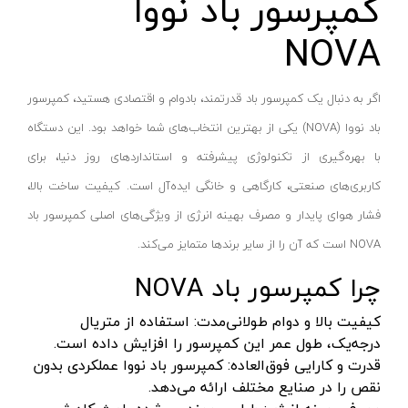
کمپرسور باد نووا
پایه سنگ سنباده
پرتو الکتریک - PARTO ELECTRIC
نارنجی-مشکی
NOVA
برش و تراش دهنده
اینسایز - INSIZE
نارنجی-نقره ای
کف ساب و موزائیک ساب
جی تی - GT
زرد-مشکی
اگر به دنبال یک کمپرسور باد قدرتمند، بادوام و اقتصادی هستید، کمپرسور
پشم زن
دنلکس - DANLEX
1176
باد نووا (NOVA) یکی از بهترین انتخاب‌های شما خواهد بود. این دستگاه
موتور ویبراتور
اخوان الکتریک
طلایی
با بهره‌گیری از تکنولوژی پیشرفته و استانداردهای روز دنیا، برای
فن برقی
میتوتویو- MITUTOYO
سبز-نقره ای
کاربری‌های صنعتی، کارگاهی و خانگی ایده‌آل است. کیفیت ساخت بالا،
اینورتر جوشکاری
سوماک- SUMAKE
صورتی
فشار هوای پایدار و مصرف بهینه انرژی از ویژگی‌های اصلی کمپرسور باد
دستگاه جوش CO2
هانیکو- HANICO
قهوه ای
NOVA است که آن را از سایر برندها متمایز می‌کند.
جوش تیگ-آرگون
بوکی-BOKY
دودی
چرا کمپرسور باد NOVA
دستگاه برش
المکس- ELMAX
نارنجی - سفید
کابل جوشکاری
کیفیت بالا و دوام طولانی‌مدت: استفاده از متریال
پوتیان- PUTIAN
آبی- مشکی- سفید
درجه‌یک، طول عمر این کمپرسور را افزایش داده است.
ترانس جوش
زد سی سی- ZCC
جنگلی
قدرت و کارایی فوق‌العاده: کمپرسور باد نووا عملکردی بدون
سرپیک برشکاری
هیرو- HERO
قرمز- طوسی
نقص را در صنایع مختلف ارائه می‌دهد.