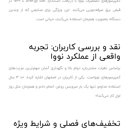
میکا-MICA
کمپرسورهای کممصرف نووا با دریافت استاندارد Energy Star، تا ۴۰% در
فرز انگشتی گلو کوتاه
قبض برق صرفه‌جویی می‌کنند. این ویژگی برای صنایعی که از چندین
یونیتی-UNI-T
دستگاه به‌صورت همزمان استفاده می‌کنند، حیاتی است.
فرز انگشتی گلو بلند
توان جم-TAVAN JAM
فرز انگشتی مینیاتوری
یال-YALE
شیارزن تک تیغ
سامسونگ-SAMSUNG
نقد و بررسی کاربران: تجربه
شیارزن دو تیغ
نجم-NAJM
واقعی از عملکرد نووا
بکس برقی
تایگر هد-TIGER HEAD
براساس نظرات مشتریان، دوام بالا و نگهداری آسان مهم‌ترین مزیت‌های
پیچ گوشتی برقی
فرود-FREUD
کمپرسورهای نوواست. یکی از کاربران در اصفهان اشاره کرده: «با ۳ سال
پولیش زن برقی
کارناوال-KARNAVAL
استفاده مداوم، تنها یک بار سرویس روغن انجام دادم و همچنان مثل روز
سنگ رومیزی
فورس-FORCE
اول کار می‌کند!»
بتن ساب‌ها
مگا-Mega
کف ساب و موزائیک ساب
نورشید-Norshid
بلوور/دمنده
هسیس-Hasis
تخفیف‌های فصلی و شرایط ویژه
سشوار صنعتی
لاین-Line