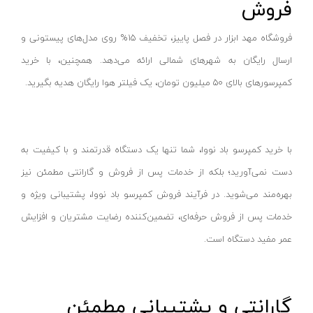
فروش
قیچی برقی
پارس اروند-Pars Arvand
فروشگاه مهد ابزار در فصل پاییز، تخفیف ۱۵% روی مدل‌های پیستونی و
پیستوله برقی
نفیس نور-Nafis Noor
ارسال رایگان به شهرهای شمالی ارائه می‌دهد. همچنین، با خرید
دستگاه مته تیز کنی
دونا لایت-Dona light
کمپرسورهای بالای ۵۰ میلیون تومان، یک فیلتر هوا رایگان هدیه بگیرید.
مینی فرز دسته بلند
رویان نور-Royan noor
مکنده نجاری
مدیا-Media
شارژر باتری
پارس لومن-Pars Loman
با خرید کمپرسو باد نووا، شما تنها یک دستگاه قدرتمند و با کیفیت به
کف پاش و مایع پاش
اپتونیکا-Optonica
دست نمی‌آورید؛ بلکه از خدمات پس از فروش و گارانتی مطمئن نیز
رطوبت گیر و روغن گیر
آریا نور-aria noor
بهره‌مند می‌شوید. در فرآیند فروش کمپرسو باد نووا، پشتیبانی ویژه و
تستر باتری
کوکن-KUKEN
خدمات پس از فروش حرفه‌ای، تضمین‌کننده رضایت مشتریان و افزایش
رابط دریل
گارنیل-GARNAIL
عمر مفید دستگاه است.
نازل سشوار
تولیکس-TOOLIX
المنت سشوار
استنلی-STANLEY
گارانتی و پشتیبانی مطمئن
پروفیل بر نووا
شهر برق-Shahrebargh