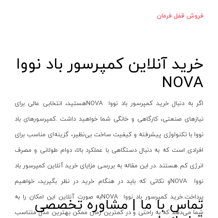
ساعت اندیکاتور
بایا-baya
فروش قفل فرمان
شمارشگر دیجیتال
خراسان افشار نژاد-khorasan afshar nejad
عمق سنج
سپهر - sepehr
گونیا مرکب
میلاد- MILAD
خرید آنلاین کمپرسور باد نووا
گیج رزوه برونرو
واکو - vako
NOVA
نیروسنج
سیمکا نور - SIMKA NOOR
بور گیج ( گیج سیلندر )
اگر به دنبال خرید کمپرسور باد نووا
NOVA
هستید، انتخابی عالی برای
ولینگ-WULING
نیازهای صنعتی، کارگاهی و خانگی شما خواهید داشت
.
کمپرسورهای باد
پرگار صنعتی
یونی ویو-uniview
نووا با تکنولوژی پیشرفته و کیفیت ساخت بی‌نظیر، گزینه‌ای مناسب برای
ترازو دیجیتال
تایگ-Tayg
افرادی است که به دنبال دستگاهی با عملکرد بالا، دوام طولانی و مصرف
دماسنج لیزری دیجیتال
مهر-MEHR
انرژی کم هستند
.
در این مقاله به بررسی مزایای خرید آنلاین کمپرسور باد
سختی سنج و پایه
ویوارکس-VIVAREX
نووا
NOVA
و نکاتی که باید در هنگام خرید در نظر بگیرید، خواهیم
شیب سنج و زاویه سنج
پاور-POWER
پرداخت
.
خرید کمپرسور باد نووا
NOVA
به صورت آنلاین این امکان را به
تماس با ما | مشاوره تخصصی
عینک ذره بینی
نیوتن-Nioton
شما می‌دهد که به راحتی و در کمترین زمان ممکن بهترین مدل متناسب