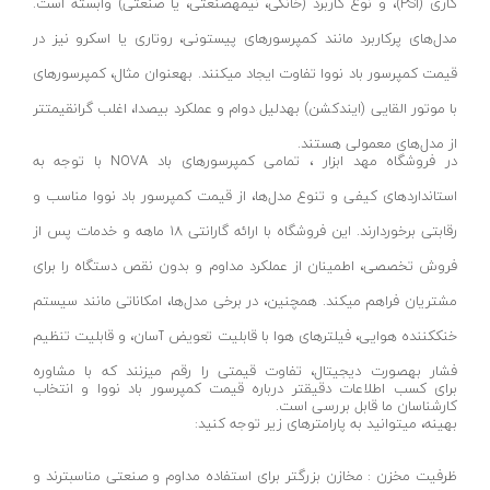
قهوه ای- مشکی
کاری (PSI)، و نوع کاربرد (خانگی، نیمهصنعتی، یا صنعتی) وابسته است.
دستگاه لوله بازکنی
نوراستار- NOURSTAR
متنوع
مدل‌های پرکاربرد مانند کمپرسورهای پیستونی، روتاری یا اسکرو نیز در
موتور برق
پی ال- PL
قیمت کمپرسور باد نووا تفاوت ایجاد میکنند. بهعنوان مثال، کمپرسورهای
چند رنگ
شلنگ ویبراتور
با موتور القایی (ایندکشن) بهدلیل دوام و عملکرد بیصدا، اغلب گرانقیمتتر
اوسیس- OASIS
زرد-قرمز
از مدل‌های معمولی هستند.
ماله موتوری
آسیمتو- ASIMETO
کرم-قرمز
در فروشگاه مهد ابزار ، تمامی کمپرسورهای باد NOVA با توجه به
حدیده برقی
مکس-MAX
ابی
استانداردهای کیفی و تنوع مدل‌ها، از قیمت کمپرسور باد نووا مناسب و
هویه برقی
نیرو الکتریک- NIROOELECTRIC
آبی-نارنجی
رقابتی برخوردارند. این فروشگاه با ارائه گارانتی ۱۸ ماهه و خدمات پس از
ست پنچرگیری
کی نت پلاس- K-NET PLUS
شفاف
فروش تخصصی، اطمینان از عملکرد مداوم و بدون نقص دستگاه را برای
گریس پمپ
فردان الکتریک- FARDAN ELECTRIC
آبی-قرمز
مشتریان فراهم میکند. همچنین، در برخی مدل‌ها، امکاناتی مانند سیستم
گریس پمپ سطلی
ایران زمین- IRAN ZAMIN
خاکستری
خنککننده هوایی، فیلترهای هوا با قابلیت تعویض آسان، و قابلیت تنظیم
گریس پمپ دستی
الیت- ALITE
فشار بهصورت دیجیتال، تفاوت قیمتی را رقم میزنند که با مشاوره
زرد-قهوه ای
برای کسب اطلاعات دقیقتر درباره قیمت کمپرسور باد نووا و انتخاب
دستگاه صافکاری
کارشناسان ما قابل بررسی است.
ریفنگ- RIFENG
مسی
بهینه، میتوانید به پارامترهای زیر توجه کنید:
درجه باد
انگاره- ENGAREH
ظرفیت مخزن : مخازن بزرگتر برای استفاده مداوم و صنعتی مناسبترند و
جوش لوله سبز
لگرند- LEGRAND