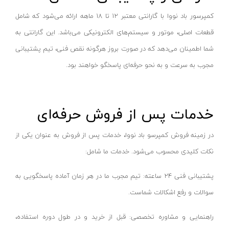
پروفیل بر کنزاکس
جی سی پی-JCP
کمپرسور باد نووا با گارانتی معتبر ۱۲ تا ۱۸ ماهه ارائه می‌شود که شامل
اره درخت بر
اسپاد-SPAD
قطعات اصلی، موتور و سیستم‌های الکترونیکی می‌باشد. این گارانتی به
علف زن (داس)
جی اچ سی-JHC
شما اطمینان می‌دهد که در صورت بروز هرگونه نقص فنی، تیم پشتیبانی
شمشاد زن
بوجار-BOOJAR
مجرب به سرعت و به نحو حرفه‌ای پاسخگو خواهند بود.
سرشاخه زن
آپشن-option
دستگاه سمپاش
هاربر-harbour
خدمات پس از فروش حرفه‌ای
چاله کن موتوری
رکس-rex
چمن زن موتوری
فیدک-FIDEK
در زمینه فروش کمپرسو باد نووا، خدمات پس از فروش به عنوان یکی از
چمن زن برقی
بلک اند دکر-black+decker
نکات کلیدی محسوب می‌شود. خدمات ما شامل:
سایر ابزارهای باغبانی
کاپرو-Kapro
پشتیبانی فنی ۲۴ ساعته: تیم مجرب ما در هر زمان آماده پاسخگویی به
چاقوی شکاری
فورد-ford
سوالات و رفع اشکالات شماست.
چمن زن دستی
سیموند-simond
راهنمایی و مشاوره تخصصی: قبل از خرید و در طول دوره استفاده،
تیلر
آپ اسپریت-upspirit