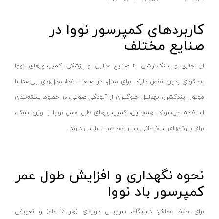
رابط گیج
ام تی سی-MTC
کاربردهای کمپرسور نووا در
رابط
هیتوچی- HITOCHI
صنایع مختلف
آینه بازرسی
هوفر- HUFER
ست گیج
تانوس-Tanos
از نجاری و سنگ‌تراشی تا صنایع غذایی و پزشکی، کمپرسورهای نووا
پایه نگهدارنده
جکسون-JACKSON
عملکردی بدون نقص دارند. برای مثال، در صنعت غذا، مدل‌های بی‌صدا با
غلظت‌ سنج
رامونا-RAMONA
موتور ایندکشن، بهدلیل جلوگیری از آلودگی صوتی، در خطوط بسته‌بندی
گیج مانومتر
آنزو- ANZO
استفاده می‌شوند. همچنین، کمپرسورهای قابل حمل نووا با وزن سبک،
گیج سیم
برای پروژه‌های ساختمانی سیار محبوبیت بالایی دارند.
کادکس-KADEX
گیج زاویه‌ سنج
دی سی ای-DCE
انواع شابلون
پروتک- PROTEC
نحوه نگهداری و افزایش طول عمر
غلظت‌سنج
الکتروژن- ELECTROJEN
کمپرسور باد نووا
صوت و صدا سنج
شفق-Scheppach
زبری سنج
برای حفظ عملکرد دستگاه، سرویس دوره‌ای (هر ۶ ماه) و تعویض
صبا ترانس-saba trans