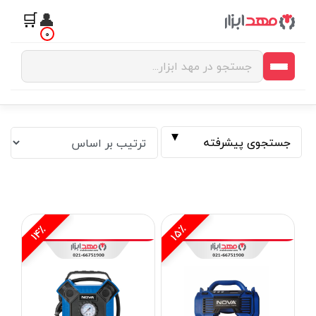
🛒
👤
0
جستجوی پیشرفته
15٪
14٪
فیلتر بر اساس قیمت