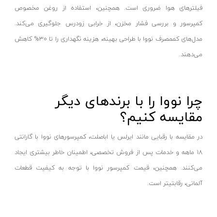
فیلترهای هوا ضروری است. همچنین، استفاده از روغن مخصوص
کورنومتر دیجیتال
کارچر-KARCHER
کمپرسور و بررسی فشار مخزن، از خرابی زودرس جلوگیری می‌کند.
آب تراز
لیان لایت-LIAN LIGHT
مدل‌های کممصرف نووا با طراحی بهینه، هزینه نگهداری را تا ۳۰% کاهش
باسکول
تاپ تول-TOPTUL
می‌دهند.
هد میکرومتر
ماه رخ-MOON RISE
گیج توپی
رپتور - RAPTOR
ذره بین
گلدن گیت- GOLDEN GATE
چرا نووا را با برندهای دیگر
کیت زیر کاری
اکستروم-axtrom
مقایسه کنیم؟
مماس یاب
آپکس-APPEX
در مقایسه با رقبایی مانند ایرلس یا اباصلت، کمپرسورهای نووا با گارانتی
پایه ضخامت سنج
تیوان-TIVAN
۱۸ ماهه و خدمات پس از فروش تخصصی، اطمینان خاطر بیشتری ایجاد
گیج مخروطی
دینا-DINA
می‌کنند. همچنین، قیمت کمپرسور نووا با توجه به کیفیت قطعات
پراپ
آبتین-ABTIN
آلمانی، رقابتیتر است.
نشانگر دیجیتال
پارس شعاع توس-pars shua tus
لوکس‌متر و نورسنج
مسترتولز-MASTER TOOLS