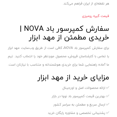
بادسنج
هر نقطه‌ای از ایران فراهم می‌کند.
پاکسال - PAKSAL
پایه میکرومتر
اس پی _ SP
قیمت گیره رومیزی
چرخ متر
وینر_WINNER
سفارش کمپرسور باد NOVA |
رفرنس یاب
ایران گرولایت - Iran Growlight
خریدی مطمئن از مهد ابزار
شابلون اندازه گیری
گلدن گیت-GODEN-GATE
ضخامت سنج
برای سفارش کمپرسور باد NOVA، کافی است از طریق وب‌سایت مهد ابزار
سنس-SENS
یا تماس با کارشناسان فروش، محصول موردنظر خود را انتخاب کنید. تیم
گوشه یاب و مرکز یاب
تسلا-Tesla
ما آماده راهنمایی شما برای خریدی هوشمندانه و متناسب با نیازتان است.
گیج جوشکاری
شیوا امواج-Shivaamvaj
مزایای خرید از مهد ابزار
میکرومتر
میکرو مکس-Micro max
بروسکوپ ( آندوسکوپ )
دورمن اسمیت-Dorman smit
✅ ارائه محصولات اصل و اورجینال
پایه و متعلقات
شمس- SHAMS
✅ بهترین قیمت کمپرسور باد نووا در بازار
تراز لیزری
کامفورت-COMFORT
✅ ارسال سریع و مطمئن به سراسر کشور
خط کش
سیماران-SIMARAN
✅ پشتیبانی تخصصی و مشاوره رایگان خرید