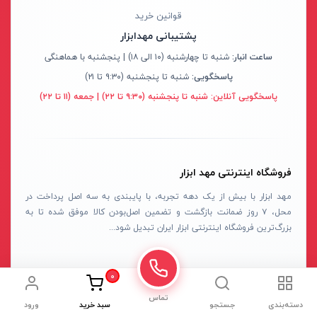
عینک ایمنی
قوانین خرید
پاور بانک و کابل شارژر
پشتیبانی مهدابزار
پا ابزار
ساعت انبار:
شنبه تا چهارشنبه (۱۰ الی ۱۸) | پنجشنبه با هماهنگی
غلتک سشوار
پاسخگویی:
شنبه تا پنجشنبه (۹:۳۰ تا ۲۱)
بلبرینگ
پاسخگویی آنلاین:
شنبه تا پنجشنبه (۹:۳۰ تا ۲۲) | جمعه (۱۱ تا ۲۲)
کالیبر اتو لوله سبز
رینگ جمع کن
ماژیک
فروشگاه اینترنتی مهد ابزار
رفرکتومتر
مهد ابزار با بیش از یک دهه تجربه، با پایبندی به سه اصل پرداخت در
محل، ۷ روز ضمانت بازگشت و تضمین اصل‌بودن کالا موفق شده تا به
اسپیکر
بزرگ‌ترین فروشگاه اینترنتی ابزار ایران تبدیل شود...
لوازم ابزار برش
روبند قالب
ثبت شماره موبایل برای آخرین
0
صفحه تقسیم
تخفیف‌ها
تماس
دسته‌بندی
جستجو
سبد خرید
ورود
ست مته و پیچ گوشتی