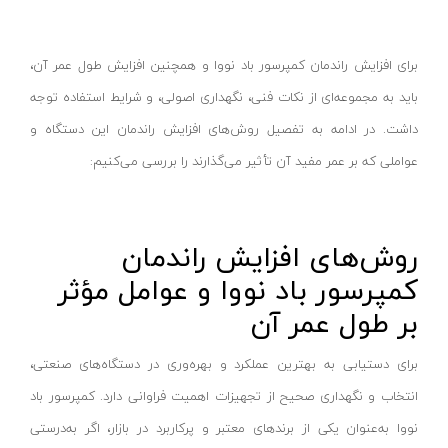
انواع مته و قلم
استارمکس-starmax
پایه فارسی بر
کلابر-claber
برای افزایش راندمان کمپرسور باد نووا و همچنین افزایش طول عمر آن،
ماشین سنباده نواری
وفایی-VAFAEI
باید به مجموعه‌ای از نکات فنی، نگهداری اصولی، و شرایط استفاده توجه
سایر ابزار نجاری
کوکا-kuka
داشت. در ادامه به تفصیل روش‌های افزایش راندمان این دستگاه و
دم چلچله زن
بی اس- BS
عواملی که بر عمر مفید آن تأثیر می‌گذارند را بررسی می‌کنیم:
منگنه و میخکوب بادی
آرامیس-ARSMIS
کمپرسور باد
آمل صنعت- AMOL SANAT
روش‌های افزایش راندمان
بکس بادی
وادفو
کمپرسور باد نووا و عوامل مؤثر
پیستوله بادی
حدید برش- HADID BORESH
بر طول عمر آن
پرچ کن بادی
ایفا الکترونیک - EEFA ELECTRONIC
پیچ گوشتی بادی
ریزو-RIZO
برای دستیابی به بهترین عملکرد و بهره‌وری در دستگاه‌های صنعتی،
سایر ابزار بادی
ورتکس-VERTEX
انتخاب و نگهداری صحیح از تجهیزات اهمیت فراوانی دارد. کمپرسور باد
الکتریکی و روشنایی
بلک اسمیث
نووا به‌عنوان یکی از برندهای معتبر و پرکاربرد در بازار، اگر به‌درستی