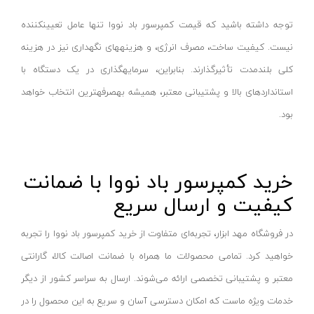
هویه گازی
ای لایت- ALITE
توجه داشته باشید که قیمت کمپرسور باد نووا تنها عامل تعیینکننده
قطعه شور
مرکان- MERKAN
نیست. کیفیت ساخت، مصرف انرژی، و هزینههای نگهداری نیز در هزینه
سندان صافکاری
ملک الکتریک پارس- MALEK ELECTRIC
کلی بلندمدت تأثیرگذارند. بنابراین، سرمایهگذاری در یک دستگاه با
دستگاه سوراخ کن
آمیسا- AMISA
استانداردهای بالا و پشتیبانی معتبر، همیشه بهصرفهترین انتخاب خواهد
دستگاه تسمه کش
مارکه- MARKEH
بود.
ماشین‌آلات درب و پنجره upvc
گوانگلو- GUANGLU
پولی کش و بلبرینگ کش
وندا- VANDA
خرید کمپرسور باد نووا با ضمانت
قاپک (شیشه گیر)
لدمن- LEDMAN
کیفیت و ارسال سریع
ابزار برش کاشی و سرامیک
ایمکس
میز صلیبی-سینوسی
بکس - BEX
در فروشگاه مهد ابزار، تجربه‌ای متفاوت از خرید کمپرسور باد نووا را تجربه
تراز لیزری
پی جی تی
خواهید کرد. تمامی محصولات ما همراه با ضمانت اصالت کالا، گارانتی
متر لیزری
نیرو کابل زاگرس - Zagros cable power
معتبر و پشتیبانی تخصصی ارائه می‌شوند. ارسال به سراسر کشور از دیگر
تراز دستی
میرا - Mira
خدمات ویژه ماست که امکان دسترسی آسان و سریع به این محصول را در