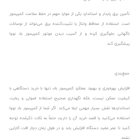
کمپرسور باد کنزاکس
تأمین برق پایدار و استاندارد یکی از موارد مهم در حفظ سلامت کمپرسور
بکس بادی ۳/۸ اینچ
است. استفاده از محافظ ولتاژ یا تثبیت‌کننده برق می‌تواند از نوسانات
بکس بادی ۱/۲ اینچ
ناگهانی جلوگیری کرده و از آسیب دیدن موتور کمپرسور باد نووا
بکس بادی ۳/۴ اینچ
پیشگیری کند.
بکس بادی ۱ اینچ
بکس بادی و فرز انگشتی بیگ رد
اور فرز نجاری
جمع‌بندی
رنده و گندگی
افزایش بهره‌وری و بهبود عملکرد کمپرسور باد، تنها با خرید دستگاهی با
رنده بغل دو راهه
کیفیت ممکن نیست، بلکه نگهداری صحیح، استفاده اصولی و رعایت
رنده برقی
استانداردها نقش بسیار مهمی ایفا می‌کند. اگر شما از کمپرسور باد نووا
رنده گندگی
استفاده می‌کنید یا قصد خرید آن را دارید، حتماً به نکات ذکرشده توجه
متر لیزری اینسایز
کنید تا عمر مفید دستگاه افزایش یابد و در طول زمان دچار افت کارایی
لوازم جانبی کارواش
نشود.