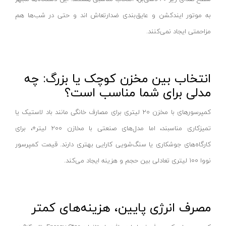
دریل بتن کن ۵ شیار
عمارت-EMARAT
به موتور ایندکشن و عایق‌بندی ضدارتعاش اند و حتی در شب‌ها هم
چکش تخریب
زیمبرگ-ZIMBERG
مزاحمتی ایجاد نمی‌کنند.
دریل بتن کن ۴ شیار
فمی-FEMI
مینی فرز
روتوکس-ROTOX
فرز آهنگری
اس تی ای-STA
انتخاب بین مخزن کوچک یا بزرگ: چه
مدلی برای شما مناسب است؟
فرز سنگبری
هاردکس-HARDEX
انواع فرز انگشتی
دوو-DAEWOO
کمپرسورهای با مخزن ۲۰ لیتری برای مصارف خانگی مانند باد لاستیک یا
فرز همه کاره
اتنسی-OTENCI
تمیزکاری مناسبند، اما مدل‌های صنعتی با مخازن ۲۰۰ لیتر+، برای
اره بتن بر
ویتال-VITAL
کارگاه‌های جوشکاری یا سنگ‌شویی کارایی بهتری دارند. قیمت کمپرسور
فرز بیسکویتی
SHARAN
نووا ۱۰۰ لیتری تعادلی بین حجم و هزینه ایجاد می‌کند.
فرز قلمی
واستر-VASTER
لوازم جانبی فرز مینیاتوری
رد هیت-RED HIT
مصرف انرژی پایین، هزینه‌های کمتر
فرز نووا
آما-AMA
فرز کنزاکس