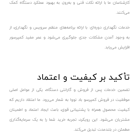
کارشناسان ما با ارائه نکات فنی و به‌روز، به بهبود عملکرد دستگاه کمک
قیچی باغبانی
سومیو-SUMIO
می‌کنند.
تایمر آبیاری
ایندکس-INDEX
سری آبپاش
رکسمی-rexmi
خدمات نگهداری دوره‌ای: با ارائه برنامه‌های منظم سرویس و نگهداری، از
اره درخت بر برقی
ایمر-IMER
به وجود آمدن مشکلات جدی جلوگیری می‌شود و عمر مفید کمپرسور
اره درخت بر بنزینی
افزایش می‌یابد.
وی تولز-vtools
علف زن برقی
ابزار سازان آریاوش- abzarsazan-aryavash
علف زن موتوری
هزبرن-HEZBURN
تأکید بر کیفیت و اعتماد
اره نجاری
مانو-MANO
ابزار بادی نجاری
مستر پروپر-mr.propre
تضمین خدمات پس از فروش و گارانتی دستگاه، یکی از عوامل اصلی
فارسی بر نجاری
موفقیت در فروش کمپرسو باد نووا به شمار می‌رود. ما اعتقاد داریم که
کیوبریک-qbrIck
کیفیت محصول همراه با پشتیبانی قوی، باعث ایجاد اعتماد و اطمینان
سنباده زن نجاری
اس پی- SP
مشتریان می‌شود. این رویکرد، تجربه خرید شما را به یک سرمایه‌گذاری
فرزهای نجاری
داناپلاس-DANAPLUS
مطمئن در بلندمدت تبدیل می‌کند.
رنده‌های نجاری
ایران کوب-iran kob