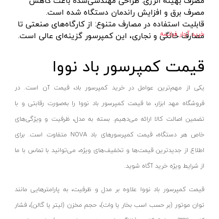
مصرف بهینه انرژی: طراحی مهندسی‌شده باعث کاهش
دسته هوا برش
لکا- LEKA
قرمز- مشکی- طوسی
مصرف برق و افزایش راندمان دستگاه شده است.
ماسک جوشکاری
آکاد- ACCUD
بفش
قابلیت استفاده در مصارف متنوع: از کارگاه‌های صنعتی تا
خرید آچار فرانسه
مصارف خانگی و نجاری، این کمپرسور گزینه‌ای عالی است.
سایر ابزار جوشکاری
اشتیل- STIHL
RGB
دستگاه های جوش لوله پلی اتیلن
شپخ- SCHEPPACH
طوسی روشن
قیمت کمپرسور باد نووا
کیت جوشکاری
تهران کیت- TEHRANKIT
سفید-آفتابی
مهره کبریتی
راد الکتریک- RAD ELECTRIC
قرمز-آبی-سبز
یکی از مهم‌ترین عوامل در خرید کمپرسور باد، قیمت آن است. در
دستگاه جوش الکتروفیوژن
تکنوتل- TECHNOTEL
مسی
فروشگاه مهد ابزار، ما قیمت کمپرسور باد نووا را به‌صورت رقابتی و با
سرپیک جوشکاری
ام تی- MT
تضمین اصالت کالا ارائه می‌دهیم. بسته به مدل، ظرفیت و ویژگی‌های
هفت رنگ
خشک کن الکترود
خاص هر دستگاه، قیمت کمپرسورهای باد NOVA متفاوت است. برای
الاندا- ELANDA
آفتابی
اطلاع از جدیدترین قیمت‌ها و تخفیف‌های ویژه، می‌توانید با تماس با ما
ربات جوش و برش
حارس-HARES
سفید یخی
از شرایط ویژه خرید آگاه شوید.
میز برش
بلدن- BELDEN
سفید_آفتابی_انبه‌ای
لوازم ابزار تراشکاری
تیراژه -TIRAJEH
سبز-قرمز-مولتی نچرال-آبی
قیمت کمپرسور باد نووا علاوه بر مدل و ظرفیت، به پارامترهایی مانند
جاروبرقی صنعتی
فردان الکتریک- FARDAN ELECTRIC
سفید-نچرال-آفتابی
توان موتور (بر حسب اسب بخار یا وات)، حجم مخزن (لیتر یا گالن)، فشار
تفنگ میخ کوب
کداک- KODAK