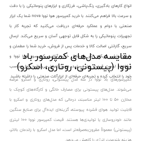
انواع کارهای بادگیری، رنگ‌پاشی، فرزکاری و ابزارهای پنوماتیکی را با دقت
شعاع سنج
آیسان- AYSAN
و سرعت بالا فراهم می‌کنند
.
با خرید کمپرسور هوا نووا nova شما یک ابزار
متر دستی
بی ال ان_BLN
صنعتی با دوام و عملکرد حرفه‌ای دریافت می‌کنید که تجربه کار با
تراز صنعتی
رها-RAHA
تجهیزات پنوماتیکی را به شکل قابل توجهی آسان و سریع می‌کند. ارسال
تب سنج
نوین لایت-novin light
سریع، گارانتی اصالت کالا و خدمات پس از فروش، خرید شما را مطمئن و
فورک
مقایسه مدل‌های کمپرسور باد
هوفر-Hoffer
رضایت‌بخش می‌کند
.
اگر به دنبال خرید آنلاین کمپرسور هوا نووا و
نووا (پیستونی، روتاری، اسکرو)
کلمپ
اطلس-ATLAS
مشاهده لیست قیمت روز هستید، همین امروز می‌توانید مدل مناسب
مولتی متر
آر اس کو- RSCO
خود را انتخاب کرده و تجربه‌ای حرفه‌ای از ابزارآلات صنعتی را داشته باشید
.
کمپرسورهای باد نووا در سه مدل پیستونی، روتاری و اسکرو عرضه
میز صفحه صافی
اورانوس- URANUS
می‌شوند. مدل‌های پیستونی برای مصارف خانگی و کارگاه‌های کوچک با
پین گیج
کرمان کابل رادین-kerman Kabul Radin
مخازن ۵۰ تا ۱۰۰ لیتر مناسبند، درحالی که مدل‌های روتاری و اسکرو با
ردیاب
زینو- ZINO
قابلیت تولید هوای فشرده پیوسته، گزینه‌ای ایده‌آل برای صنایع سنگین
آمپرمتر
دکو-DECO
مانند خودروسازی یا تولیدی‌ها هستند. قیمت کمپرسور نووا ۱۰۰ لیتری
ترمومتر
کات تولز- KAT TOOLS
(پیستونی) معمولاً مقرون‌به‌صرفه‌تر است، اما مدل اسکرو با راندمان بالاتر،
چاک لاین
دی دبلیو تی- DWT
هزینه بلندمدت انرژی را کاهش می‌دهد.