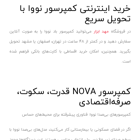
دریل چکشی
اچ تی-HT
خرید اینترنتی کمپرسور نووا با
دریل گیربکسی
تحویل سریع
راکفورت-ROCKFORT
دریل سرکج
اینکو- INGCO
در فروشگاه
مهد ابزار
می‌توانید کمپرسور باد نووا را به صورت آنلاین
دریل نمونه برداری
الیومک-oleo mac
سفارش دهید و در کمتر از ۴۸ ساعت در تهران، اصفهان یا مشهد تحویل
میکسر/همزن
لانتاپ-launtop
بگیرید. همچنین، امکان خرید اقساطی با کارت‌های بانکی فراهم شده
دریل ساده
الفا-OLFA
است.
دریل و پایه مگنت
ای پی ان-APN
دریل ستونی
سوزوکی-suzuki
کمپرسور NOVA قدرت، سکوت،
دریل شارژی نووا
ایت-EIGHT
صرفه‌اقتصادی
دریل شارژی کنزاکس
یکتا کیت-YEKTA GATE
بتن کن ۴ شیار
پی ای پی-PAP
کمپرسورهای بی‌صدا نووا: فناوری پیشرفته برای محیط‌های حساس
چکش تخریب بنزینی
شعاع-SHOA
اگر در فضای مسکونی یا بیمارستانی کار می‌کنید، مدل‌های بی‌صدا نووا با
بتن کن ۵ شیار
زارا-ZARA
سطح صدای زیر ۶۰ دسی‌بل، انتخاب مناسبی هستند. این دستگاه‌ها مجهز