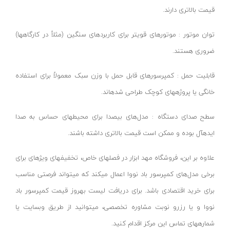
قیمت بالاتری دارند.
تینر
کینگ سو- KINGSO
اورینگ تست لوله
آریا- ARYA
توان موتور : موتورهای قویتر برای کاربردهای سنگین (مثلاً در کارگاهها)
دستگاه های هیدرواستاتیک
ام وی سی- MVC
ضروری هستند.
انواع دستگاه پمپ
ام تی- MT
قابلیت حمل : کمپرسورهای قابل حمل با وزن سبک معمولاً برای استفاده
ابزار مکانیکی و تعمیرگاهی
آسیا-ASYA
خانگی یا پروژههای کوچک طراحی شدهاند.
اتو لوله سبز
سولونیکس- SOLONIX
سطح صدای دستگاه : مدل‌های بیصدا برای محیطهای حساس به صدا
ساکشن روغن
بیلیان- BAILIAN
ایدهآل بوده و ممکن است قیمت بالاتری داشته باشند.
برانکارد تعمیرگاهی
سی ان سی- CNC
زمین شوی
دیپلمات- DEPLOMAT
علاوه بر این، فروشگاه مهد ابزار در فصلهای خاص، تخفیفهای ویژهای برای
بخارشوی
کاربیست-KARBIST
برخی مدل‌های کمپرسور باد نووا اعمال میکند که میتواند فرصتی مناسب
استاپر لوله
جی آر- GR
برای خرید اقتصادی باشد. برای دریافت لیست بهروز قیمت کمپرسور باد
گیج فشار
دی تک- DTEC
نووا و یا رزرو نوبت مشاوره تخصصی، میتوانید از طریق وبسایت یا
درجه تست لوله
نارکن- NARKEN
شمارههای تماس این مرکز اقدام کنید.