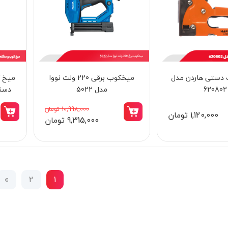
 دستی هاردن مدل
میخکوب برقی 220 ولت نووا
میخ ک
620802
مدل 5022
دستی 
10,998,000 تومان
1,120,000 تومان
9,315,000 تومان
»
2
1