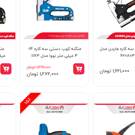
سه کاره هاردن مدل
منگنه کوب دستی سه کاره 14-
چراغ باغی مدل MP25
است
620803
4 میلی‌ متر نووا مدل 1173
میلی
045
1,499,000 تومان
1,621,000 تومان
1,945,000 تومان
1,272,000 تومان
1,370,000 تومان
15٪