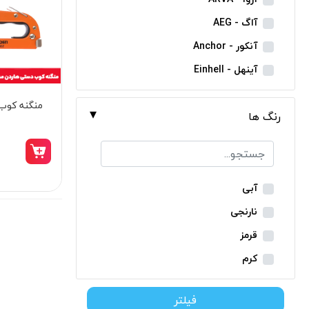
مینی فرز شارژی
آاگ - AEG
بکس شارژی
آنکور - Anchor
دریل نمونه برداری
آینهل - Einhell
بتن کن شارژی
ان ای سی - NEC
منگنه کوب
جارو شارژی
رنگ ها
ایران ترانس - Iran Trans
فارسی بر شارژی
بوش - Bosch
میخکوب شارژی
توسن - Tosan
فرز شارژی
جنیوس - Genius
آبی
اره شارژی
دیوالت - Dewalt
نارنجی
کمپرسور شارژی
رونیکس - Ronix
قرمز
کاپشن شارژی
ماکیتا - Makita
کرم
دوربین شارژی
متابو - Metabo
سبز
لوله بر شارژی
فیلتر
میلواکی - Milwaukee
زرد