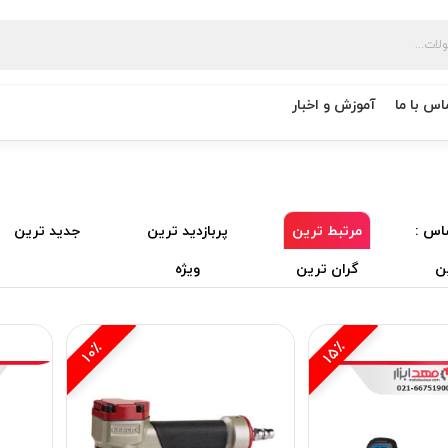
اس با ما
آموزش و اخبار
اس :
مرتبط ترین
پربازدید ترین
جدید ترین
ن
گران ترین
ویژه
15٪
10٪