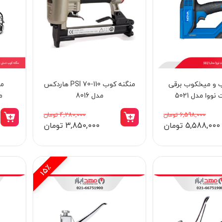
 و میخکوب برقی
منگنه کوب PSI 70-110 هاردکس
مدل 8016
می
6,598,000 تومان
4,280,000 تومان
5,588,000 تومان
3,850,000 تومان
15٪
30٪