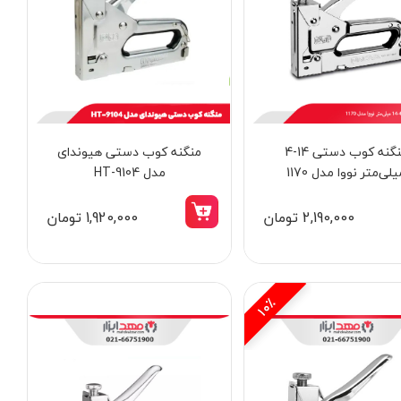
منگنه کوب دستی 14-4
منگنه کوب دستی هیوندای
لی‌متر نووا مدل 1170
مدل HT-9104
2,190,000 تومان
1,920,000 تومان
10٪
5٪