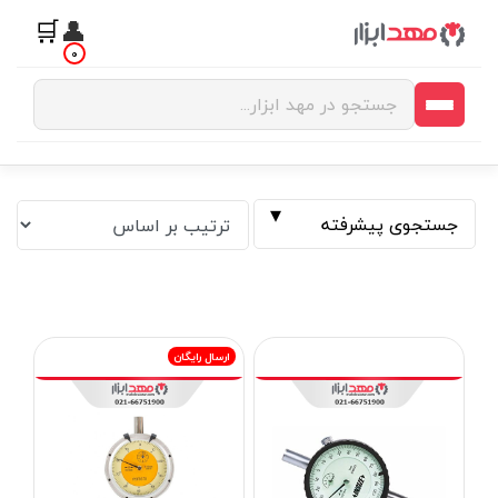
🛒
👤
0
جستجوی پیشرفته
ارسال رایگان
فیلتر بر اساس قیمت