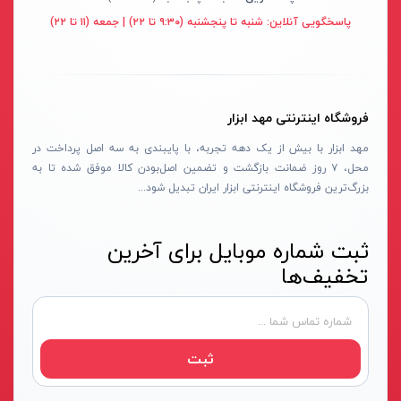
قهوه ای- مشکی
پاسخگویی آنلاین:
شنبه تا پنجشنبه (۹:۳۰ تا ۲۲) | جمعه (۱۱ تا ۲۲)
دستگاه لوله بازکنی
نوراستار- NOURSTAR
متنوع
موتور برق
پی ال- PL
چند رنگ
شلنگ ویبراتور
اوسیس- OASIS
زرد-قرمز
فروشگاه اینترنتی مهد ابزار
ماله موتوری
آسیمتو- ASIMETO
کرم-قرمز
مهد ابزار با بیش از یک دهه تجربه، با پایبندی به سه اصل پرداخت در
حدیده برقی
مکس-MAX
ابی
محل، ۷ روز ضمانت بازگشت و تضمین اصل‌بودن کالا موفق شده تا به
هویه برقی
نیرو الکتریک- NIROOELECTRIC
آبی-نارنجی
بزرگ‌ترین فروشگاه اینترنتی ابزار ایران تبدیل شود...
ست پنچرگیری
کی نت پلاس- K-NET PLUS
شفاف
گریس پمپ
فردان الکتریک- FARDAN ELECTRIC
ثبت شماره موبایل برای آخرین
آبی-قرمز
تخفیف‌ها
گریس پمپ سطلی
ایران زمین- IRAN ZAMIN
خاکستری
گریس پمپ دستی
الیت- ALITE
زرد-قهوه ای
دستگاه صافکاری
ریفنگ- RIFENG
مسی
ثبت
درجه باد
انگاره- ENGAREH
جوش لوله سبز
لگرند- LEGRAND