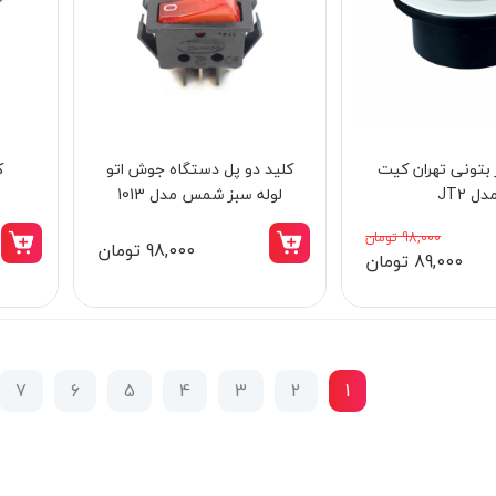
 بتونی تهران کیت
کلید دو پل دستگاه جوش اتو
ک
دل JT2
لوله سبز شمس مدل 1013
98,000 تومان
98,000 تومان
89,000 تومان
7
6
5
4
3
2
1