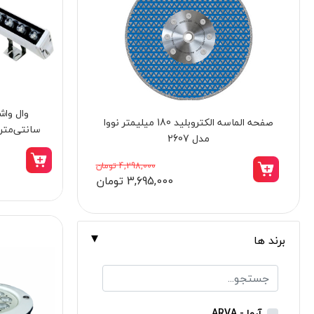
برندها
ابزار خانگی
ابزار تراشکاری
الکترونیک و روشنایی
ابزار ساختمانی
جک سوسماری کورسی پدالی دو پمپ 3 تن
سانتی‌متر
لوازم جانبی خودرو
کنزاکس مدل 7863
علف زن نووا
34,998,000 تومان
29,745,000 تومان
علف زن کنزاکس
بلک اسمیث-black smith
جک بطری بادی بیگ رد
برند ها
جک بالابر چهار ستون بیگ رد
دریل شارژی
پیچ گوشتی شارژی
آروا - ARVA