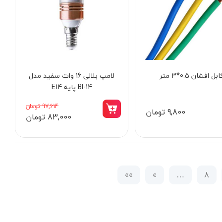
ابل افشان 0.5*3 متر
لامپ بلالی 16 وات سفید مدل
Bl-14 پایه E14
97,614 تومان
9,800 تومان
83,000 تومان
»»
»
…
8