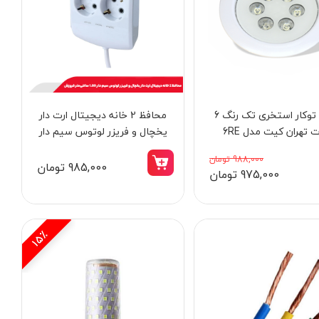
چراغ توکار استخری تک رنگ 6
محافظ 2 خانه دیجیتال ارت دار
صفحه الماسه الکتروبلید 180 
 تهران کیت مدل 6RE
یخچال و فریزر لوتوس سیم دار
مدل 2607
1.80 سانتی‌متر فروزش
988,000 تومان
985,000 تومان
9,998,000 تومان
4,298,000 توما
975,000 تومان
8,495,000 تومان
3,695,000 تومان
15٪