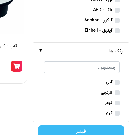
مینی فرز شارژی
آاگ - AEG
بکس شارژی
آنکور - Anchor
دریل نمونه برداری
آینهل - Einhell
بتن کن شارژی
ان ای سی - NEC
قاب توکار
جارو شارژی
رنگ ها
ایران ترانس - Iran Trans
م
فارسی بر شارژی
بوش - Bosch
میخکوب شارژی
توسن - Tosan
فرز شارژی
جنیوس - Genius
آبی
اره شارژی
دیوالت - Dewalt
نارنجی
کمپرسور شارژی
رونیکس - Ronix
قرمز
کاپشن شارژی
ماکیتا - Makita
کرم
دوربین شارژی
متابو - Metabo
سبز
لوله بر شارژی
فیلتر
میلواکی - Milwaukee
زرد