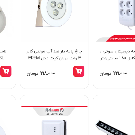
ظ 6 خانه دیجیتال صوتی و
چراغ پایه دار ضد آب مولتی کالر
تصویری با کابل 1.80 سانتی‌متر
3 وات تهران کیت مدل 3REM
RSL
 مدل لوتوس
999,000 تومان
998,000 تومان
14٪