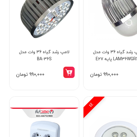
لامپ رشد گیاه 36 وات مدل
لامپ رشد گیاه 36 وات مدل
LAM36WG پایه E27
BA-36S
990,000 تومان
990,000 تومان
1٪
15٪