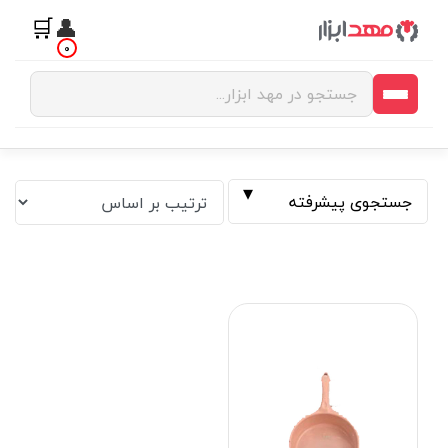
🛒
👤
0
جستجوی پیشرفته
فیلتر بر اساس قیمت