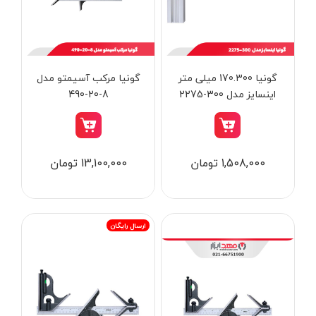
از
تومان
تا
تومان
دسته بندی ها
گونیا 170.300 میلی متر
گونیا مرکب آسیمتو مدل
اینسایز مدل 300-2275
8-20-490
ابزار شارژی
1,508,000 تومان
13,100,000 تومان
ابزار برقی
ابزار جوش و برش
ابزار اندازه گیری دقیق و لیزری
ارسال رایگان
ابزار باغبانی
برند ها
ابزار نجاری
ابزار بادی