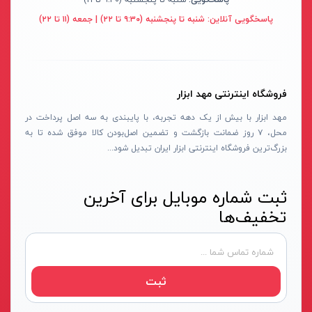
سنباده شارژی
نکستول - NEXTOOL
آبی روشن
پاسخگویی آنلاین:
شنبه تا پنجشنبه (۹:۳۰ تا ۲۲) | جمعه (۱۱ تا ۲۲)
بلوور شارژی
اچ تی سی - HTC
نقره ای-قرمز-مشکی
سنباده شارژی
وینکس - Winex
مشکی-قرمز
کارواش شارژی
ازبست - EZBEST
سرمه ای - مشکی
فروشگاه اینترنتی مهد ابزار
شمشادزن شارژی
لان تاپ - LAUNTOP
زرد - سفید
مهد ابزار با بیش از یک دهه تجربه، با پایبندی به سه اصل پرداخت در
دستگاه چسب
محل، ۷ روز ضمانت بازگشت و تضمین اصل‌بودن کالا موفق شده تا به
بلک مکس - Black Max
سفید - مشکی - قرمز
بزرگ‌ترین فروشگاه اینترنتی ابزار ایران تبدیل شود...
اکسپندر
سیلور - Silver
نارنجی - مشکی
چکش ویبراتور شارژی
ادون - Edon
نقره‌ای - قرمز
ثبت شماره موبایل برای آخرین
میکسر شارژی
کستل - Castel
سفید
تخفیف‌ها
فن
اینتیمکس - INTIMAX
قرمز- مشکی-نقره‌ای
حدیده زن شارژی
کلاسیک - Classic
سفید - نقره‌ای
کیت ابزار شارژی
آلپینوکس - ALPINOX
زرد - نقره‌ای
ثبت
ماساژور شارژی
استابیلا - STABILA
قهوه‌ای - نقره‌ای