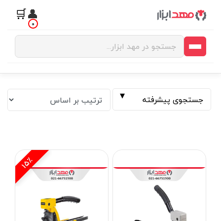
🛒
👤
0
جستجوی پیشرفته
15٪
فیلتر بر اساس قیمت