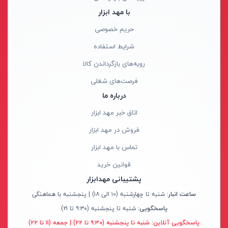
ابزار جانبی
با مهد ابزار
بدون دسته‌بندی
آروا - ARVA
حریم خصوصی
برندها
آاگ - AEG
شرایط استفاده
ابزار خانگی
آنکور - Anchor
رویه‌های بازگرداندن کالا
ابزار تراشکاری
آینهل - Einhell
فرصت‌های شغلی
الکترونیک و روشنایی
ان ای سی - NEC
درباره ما
رنگ ها
ابزار ساختمانی
ایران ترانس - Iran Trans
اتاق خبر مهد ابزار
لوازم جانبی خودرو
بوش - Bosch
فروش در مهد ابزار
علف زن نووا
توسن - Tosan
تماس با مهد ابزار
علف زن کنزاکس
جنیوس - Genius
آبی
قوانین خرید
بلک اسمیث-black smith
دیوالت - Dewalt
نارنجی
پشتیبانی مهدابزار
جک بطری بادی بیگ رد
رونیکس - Ronix
ساعت انبار:
شنبه تا چهارشنبه (۱۰ الی ۱۸) | پنجشنبه با هماهنگی
قرمز
پاسخگویی:
شنبه تا پنجشنبه (۹:۳۰ تا ۲۱)
جک بالابر چهار ستون بیگ رد
ماکیتا - Makita
کرم
پاسخگویی آنلاین:
شنبه تا پنجشنبه (۹:۳۰ تا ۲۲) | جمعه (۱۱ تا ۲۲)
دریل شارژی