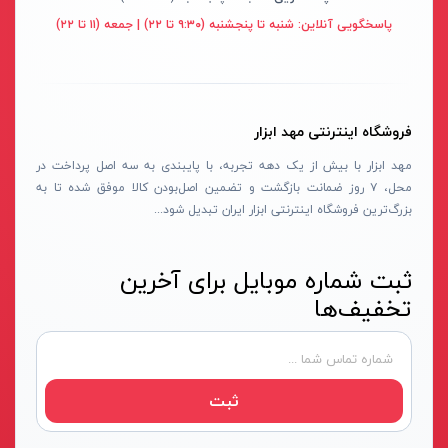
قهوه ای- مشکی
پاسخگویی آنلاین:
شنبه تا پنجشنبه (۹:۳۰ تا ۲۲) | جمعه (۱۱ تا ۲۲)
دستگاه لوله بازکنی
نوراستار- NOURSTAR
متنوع
موتور برق
پی ال- PL
چند رنگ
شلنگ ویبراتور
اوسیس- OASIS
زرد-قرمز
فروشگاه اینترنتی مهد ابزار
ماله موتوری
آسیمتو- ASIMETO
کرم-قرمز
مهد ابزار با بیش از یک دهه تجربه، با پایبندی به سه اصل پرداخت در
حدیده برقی
مکس-MAX
ابی
محل، ۷ روز ضمانت بازگشت و تضمین اصل‌بودن کالا موفق شده تا به
هویه برقی
نیرو الکتریک- NIROOELECTRIC
آبی-نارنجی
بزرگ‌ترین فروشگاه اینترنتی ابزار ایران تبدیل شود...
ست پنچرگیری
کی نت پلاس- K-NET PLUS
شفاف
گریس پمپ
فردان الکتریک- FARDAN ELECTRIC
ثبت شماره موبایل برای آخرین
آبی-قرمز
تخفیف‌ها
گریس پمپ سطلی
ایران زمین- IRAN ZAMIN
خاکستری
گریس پمپ دستی
الیت- ALITE
زرد-قهوه ای
دستگاه صافکاری
ریفنگ- RIFENG
مسی
ثبت
درجه باد
انگاره- ENGAREH
جوش لوله سبز
لگرند- LEGRAND