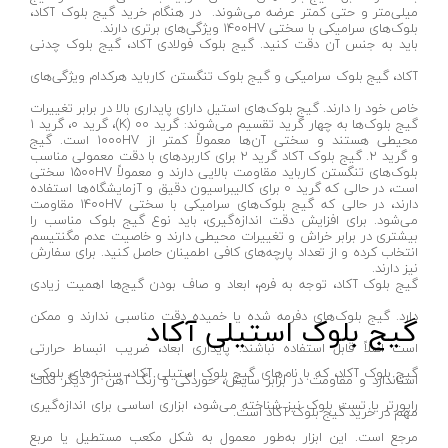
میلی‌متر و حتی کمتر عرضه می‌شوند. در هنگام خرید گیج بلوک آکاد،
بلوک‌های سرامیکی با سختی ۱۴۰۰HV ویژگی‌های برتری دارند.
اره فارسی بر
لایفیکس-LIFIEX
باید به جنس آن دقت کنید. گیج بلوک فولادی آکاد، گیج بلوک چدنی
اره میزی نجاری
پوکا- PUKKA
آکاد، گیج بلوک سرامیکی و گیج بلوک تنگستن کارباید هرکدام ویژگی‌های
پولیش زن برقی
یارد-YARD
خاص خود را دارند. گیج بلوک‌های استیل دارای پایداری بالا در برابر تغییرات
گیج بلوک‌ها به چهار گرید تقسیم می‌شوند: گرید ۰۰ (K)، گرید ۰، گرید ۱
سنباده لرزان
کواکس-COVAX
محیطی هستند و سختی آن‌ها معمولاً کمتر از ۱۰۰۰HV است. گیج
و گرید ۲. گیج بلوک آکاد گرید ۲ برای کاربردهای با دقت معمولی مناسب
سنباده گندگی
یاتو-YATO
بلوک‌های تنگستن کارباید مقاومت بالایی دارند و معمولاً ۱۵۰۰HV سختی
است، در حالی که گرید ۰ برای کالیبراسیون دقیق و آزمایشگاه‌ها استفاده
سنباده هفتیری
کنیپکس-KNIPEX
دارند، در حالی که گیج بلوک‌های سرامیکی با سختی ۱۴۰۰HV مقاومت
می‌شود. برای افزایش دقت اندازه‌گیری، باید نوع گیج بلوک مناسب را
سنباده نواری
بیشتری در برابر خراش و تغییرات محیطی دارند و خاصیت عدم مگنتیسم
هاردن-HARDEN
انتخاب کرده و از تعداد پارچه‌های کافی اطمینان حاصل کنید. برای سفارش
نیز دارند.
میخکوب بادی
ورا-WERA
گیج بلوک آکاد، توجه به فرم، ابعاد و صاف بودن گیج‌ها اهمیت زیادی
منگنه کوب بادی
دارد. گیج بلوک‌های دفرمه شده یا خمیده دقت مناسبی ندارند و ممکن
گیج بلوک استیلی آکاد
کمپرسور باد ۱۰تا ۸۰لیتر
است اصلاً قابل استفاده نباشند. پایداری ابعاد، ضریب انبساط حرارتی
کمپرسور فندکی ماشین
گیج بلوک آکاد، که با نام‌های گیج بلوک استیلی آکاد، سنجه‌های بلوکی،
استاندارد و مقاومت در برابر سایش، خوردگی و زنگ آهن از دیگر نکات
کیت کمپرسور باد
راپورتر یا تست بلوک نیز شناخته می‌شود، ابزاری اساسی برای اندازه‌گیری
مهم در خرید گیج بلوک آکاد است.
مرجع است. این ابزار به‌طور معمول به شکل مکعب مستطیل یا مربع
کمپرسور باد نووا