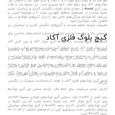
میکا-MICA
نظر قرار داد و انواع گیج بلوک آکاد با دقت و گرید مورد نیاز را انتخاب کرد.
بلوک‌های آکاد برای حفظ دقت آنها ضروری است. این ابزارها باید با دقت
فرز انگشتی گلو کوتاه
پین گیج
از موادی مانند فولاد، تنگستن کاربید و سرامیک تولید
Accud
یونیتی-UNI-T
جابجا شده و در جعبه‌های محافظ نگهداری شوند تا از هرگونه آسیب یا
می‌شود که هرکدام ویژگی‌های خاص خود را دارند. گیج‌های فولادی در برابر
فرز انگشتی گلو بلند
توان جم-TAVAN JAM
کاهش دقت جلوگیری شود.
تغییرات شرایط مقاوم هستند و گیج‌های تنگستن کاربید و سرامیکی نیز
فرز انگشتی مینیاتوری
یال-YALE
با سختی بالا و مقاومت در برابر خراش و سایش، انتخاب‌های مناسبی برای
گیج بلوک فلزی آکاد
شیارزن تک تیغ
سامسونگ-SAMSUNG
کاربردهای دقیق هستند. در نتیجه، گیج بلوک آکاد و پین گیج آکاد
شیارزن دو تیغ
نجم-NAJM
گیج بلوک فلزی آکاد که به نام‌های گیج بلوک، سنجه‌های بلوکی، راپورتر یا
ابزارهای اساسی در صنایع مختلف برای اندازه‌گیری دقیق و استاندارد
بکس برقی
تایگر هد-TIGER HEAD
تست بلوک نیز شناخته می‌شود، ابزاری بسیار دقیق برای اندازه‌گیری است.
هستند. خرید و سفارش گیج بلوک آکاد با دقت به نیازهای صنعتی و
پیچ گوشتی برقی
فرود-FREUD
این ابزار به‌طور معمول به شکل مکعب مستطیل یا مربع طراحی و ساخته
مشخصات فنی ابزارها، دقت اندازه‌گیری‌ها را به طور قابل توجهی افزایش
پولیش زن برقی
کارناوال-KARNAVAL
می‌شود و سطح آن کاملاً صاف و صیقلی است. انواع گیج بلوک آکاد،
می‌دهد و از صحت و قابلیت اطمینان ابزارهای اندازه‌گیری اطمینان حاصل
سنگ رومیزی
فورس-FORCE
شامل گیج بلوک‌های فلزی آکاد، از فولاد آب‌داده‌شده، سرامیک یا تنگستن
می‌کند.
بتن ساب‌ها
مگا-Mega
کارباید تولید می‌شوند. برای حفظ دقت اولیه، سختی این گیج بلوک‌ها
کف ساب و موزائیک ساب
نورشید-Norshid
نباید کمتر از ۸۰۰HV باشد. سختی گیج بلوک‌های فولادی معمولاً ۸۰۰HV،
برای خرید گیج بلوک آکاد، باید توجه داشته باشید که این ابزارها در
بلوور/دمنده
هسیس-Hasis
گیج بلوک‌های تنگستن کارباید حدود ۱۵۰۰HV و گیج بلوک‌های سرامیکی
برندهای مختلفی مانند میتوتویو ژاپن در اندازه‌های مختلف از ۰٫۵ تا ۱۰۰
سشوار صنعتی
حدود ۱۴۰۰HV است.
لاین-Line