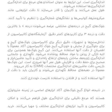
اندازه‌گیری است. این ابزارها به عنوان استانداردهای مرجع برای اندازه‌گیری
کورنومتر دیجیتال
کارچر-KARCHER
اندازه‌گیری‌ها استفاده می‌شوند.
طول عمل می‌کنند و کاربران را قادر می‌سازند تا دقت ابزارهایی مانند
آب تراز
لیان لایت-LIAN LIGHT
میکرومترها، کولیس‌ها و نشانگرهای شماره‌گیری را تنظیم یا تأیید کنند.
باسکول
تاپ تول-TOPTUL
بلوک‌های گیج در درجه‌های مختلفی عرضه می‌شوند؛ درجه 0 با بالاترین
هد میکرومتر
ماه رخ-MOON RISE
دقت و درجه 3 برای کاربردهای کمتر دقیق. آزمایشگاه‌های کالیبراسیون از
گیج توپی
رپتور - RAPTOR
تداخل‌سنج‌ها و تجهیزات دقیق دیگر برای کالیبراسیون بلوک‌های گیج و
برای جلوگیری از سایش و خوردگی، گیج بلوک کالیبراسیون آکاد معمولاً با
ذره بین
گلدن گیت- GOLDEN GATE
اطمینان از دقت آنها استفاده می‌کنند. این گیج بلوک‌ها همچنین برای
لایه نازکی از روغن یا مواد محافظ پوشانده می‌شود. نگهداری و جابجایی
کیت زیر کاری
اکستروم-axtrom
اندازه‌گیری زاویه‌ها، ساختن پایه‌های ارتفاع، راه‌اندازی و تأیید ماشین‌ابزار و
صحیح برای حفظ دقت و افزایش طول عمر آنها ضروری است. این بلوک‌ها
مماس یاب
آپکس-APPEX
بازرسی دقت ماشین‌های اندازه‌گیری مختصات (CMM) به کار می‌روند.
معمولاً در جعبه‌های محافظ نگهداری می‌شوند و کاربران باید با دقت از
پایه ضخامت سنج
تیوان-TIVAN
آنها استفاده کنند و از افتادن یا استفاده نادرست خودداری کنند.
گیج مخروطی
دینا-DINA
پراپ
آبتین-ABTIN
در نتیجه، انواع گیج بلوک‌های آکاد ابزارهای اساسی در زمینه مترولوژی
نشانگر دیجیتال
هستند که مرجع دقیقی برای اندازه‌گیری طول فراهم می‌کنند و امکان
پارس شعاع توس-pars shua tus
کالیبراسیون و تأیید ابزارهای اندازه‌گیری مختلف را مهیا می‌کنند. خرید
لوکس‌متر و نورسنج
مسترتولز-MASTER TOOLS