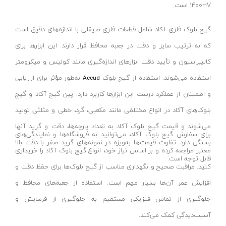
۱۴۰۰HV است.
پروفیل بر کنزاکس
جی سی پی-JCP
اره درخت بر
اسپاد-SPAD
گیج بلوک فلزی آکاد شامل قطعات فلزی صیقلی با اندازه‌های دقیق است
علف زن (داس)
که به ترتیب سایز و دقت در جعبه محافظ قرار دارند. این ابزارها برای
جی اچ سی-JHC
کالیبراسیون و تأیید دقت ابزارهای اندازه‌گیری مانند کولیس و میکرومتر
شمشاد زن
بوجار-BOOJAR
استفاده می‌شوند. استفاده از گیج بلوک
به‌طور مؤثر برای ارزیابی
Accud
سرشاخه زن
آپشن-option
و اطمینان از عملکرد درست این ابزارها کاربرد دارد. پین گیج آکاد و گیج
دستگاه سمپاش
هاربر-harbour
بلوک‌های آکاد در انواع مختلفی مانند مکعبی، گرد، خطی و مثلثی تولید
چاله کن موتوری
رکس-rex
می‌شوند و قیمت گیج بلوک آکاد به تعداد پارچه‌ها، دقت و گرید آنها
چمن زن موتوری
فیدک-FIDEK
برای سفارش گیج بلوک آکاد، می‌توانید به فروشگاه‌ها و نمایندگی‌های
بستگی دارد. تفاوت قیمت‌ها به‌ویژه در نمونه‌های گرید صفر با دقت بالا
چمن زن برقی
بلک اند دکر-black+decker
معتبر مراجعه کرده و بر اساس نیاز خود، انواع گیج بلوک آکاد را خریداری
قابل توجه است.
سایر ابزارهای باغبانی
کاپرو-Kapro
کنید. مراقبت صحیح و نگهداری مناسب از گیج بلوک‌ها برای حفظ دقت و
چاقوی شکاری
افزایش عمر آن‌ها بسیار مهم است. استفاده از جعبه‌های محافظ و
فورد-ford
جلوگیری از تماس فیزیکی مستقیم به جلوگیری از فرسایش و
چمن زن دستی
سیموند-simond
آسیب‌دیدگی کمک می‌کند.
تیلر
آپ اسپریت-upspirit