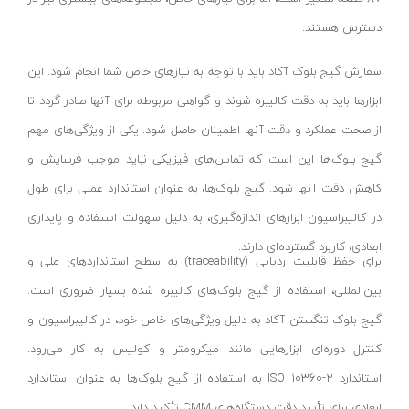
سه نظام
دسترس هستند.
گیره فاضلابی
پیستون
سفارش گیج بلوک آکاد باید با توجه به نیازهای خاص شما انجام شود. این
متعلقات جاروبرقی
ابزارها باید به دقت کالیبره شوند و گواهی مربوطه برای آنها صادر گردد تا
از صحت عملکرد و دقت آنها اطمینان حاصل شود. یکی از ویژگی‌های مهم
لوازم جانبی بخارشوی
گیج بلوک‌ها این است که تماس‌های فیزیکی نباید موجب فرسایش و
کیت شارژر و باطری
کاهش دقت آنها شود. گیج بلوک‌ها، به عنوان استاندارد عملی برای طول
تبدیل دریل به پمپ آب
در کالیبراسیون ابزارهای اندازه‌گیری، به دلیل سهولت استفاده و پایداری
کفش ایمنی
ابعادی، کاربرد گسترده‌ای دارند.
مرغک تراشکاری
برای حفظ قابلیت ردیابی (traceability) به سطح استانداردهای ملی و
صفحه گردان
بین‌المللی، استفاده از گیج بلوک‌های کالیبره شده بسیار ضروری است.
متعلقات
گیج بلوک تنگستن آکاد به دلیل ویژگی‌های خاص خود، در کالیبراسیون و
دستکش صنعتی
کنترل دوره‌ای ابزارهایی مانند میکرومتر و کولیس به کار می‌رود.
استاندارد ISO 10360-2 به استفاده از گیج بلوک‌ها به عنوان استاندارد
روغن دان
ابعادی برای تأیید دقت دستگاه‌های CMM تأکید دارد.