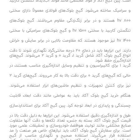
است. پین گیج آکاد از مواد مختلفی مانند فولاد آب‌دیده، تنگستن کاربید
دریل بتن کن ۵ شیار
عمارت-EMARAT
و سرامیک ساخته می‌شود. گیج بلوک‌های فولادی معمولاً دارای سختی
چکش تخریب
زیمبرگ-ZIMBERG
۸۰۰ hv هستند و در برابر زنگ‌زدگی مقاوم می‌باشند. گیج بلوک‌های
دریل بتن کن ۴ شیار
فمی-FEMI
تنگستن کاربید با سختی ۱۵۰۰ hv و گیج بلوک‌های سرامیکی با سختی
مینی فرز
روتوکس-ROTOX
۱۴۰۰ hv نیز موجود هستند که مقاومت بالایی در برابر سایش و خراش
فرز آهنگری
اس تی ای-STA
دارند. این ابزارها باید در دمای ۲۰ درجه سانتی‌گراد نگهداری شوند تا دقت
فرز سنگبری
هاردکس-HARDEX
انواع گیج بلوک آکاد شامل گرید ۱، گرید ۰ و گرید ۲ می‌شوند. گیج‌های
اندازه‌گیری حفظ شود.
انواع فرز انگشتی
گرید ۱ برای کالیبراسیون و تنظیم وسایل اندازه‌گیری مناسب هستند، در
دوو-DAEWOO
حالی که گیج‌های گرید ۰ برای دقت بالا به کار می‌روند. گیج‌های گرید ۲
فرز همه کاره
اتنسی-OTENCI
نیز برای کنترل تجهیزات و تنظیم ماشین‌های ابزار استفاده می‌شوند.
اره بتن بر
ویتال-VITAL
هنگام خرید گیج بلوک آکاد باید به عواملی مانند دقت ابعاد، قابلیت
فرز بیسکویتی
SHARAN
چسبندگی و پایداری در ابعاد توجه کرد. پین گیج آکاد برای استانداردسازی
فرز قلمی
واستر-VASTER
طول و اندازه‌گیری دقیق استفاده می‌شود. این ابزارها به دلیل دقت بالا در
لوازم جانبی فرز مینیاتوری
رد هیت-RED HIT
قیمت گیج بلوک آکاد بسته به جنس، تعداد تکه‌ها و دقت آنها متفاوت
صنایع مختلفی مانند تولید، هوافضا، خودروسازی و تحقیقات علمی مورد
فرز نووا
آما-AMA
است. برای سفارش گیج بلوک آکاد، باید نیازهای خاص هر صنعت را مد
استفاده قرار می‌گیرند. استفاده صحیح و نگهداری مناسب از گیج
فرز کنزاکس