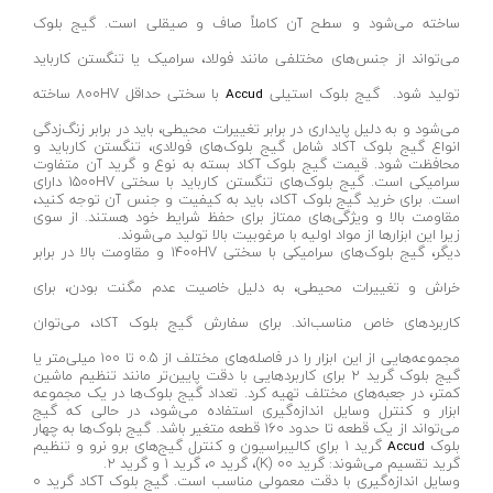
ساخته می‌شود و سطح آن کاملاً صاف و صیقلی است. گیج بلوک
کمپرسور باد کنزاکس
می‌تواند از جنس‌های مختلفی مانند فولاد، سرامیک یا تنگستن کارباید
بکس بادی ۳/۸ اینچ
تولید شود. گیج بلوک استیلی
با سختی حداقل ۸۰۰HV ساخته
Accud
بکس بادی ۱/۲ اینچ
می‌شود و به دلیل پایداری در برابر تغییرات محیطی، باید در برابر زنگ‌زدگی
بکس بادی ۳/۴ اینچ
انواع گیج بلوک آکاد شامل گیج بلوک‌های فولادی، تنگستن کارباید و
محافظت شود. قیمت گیج بلوک آکاد بسته به نوع و گرید آن متفاوت
بکس بادی ۱ اینچ
سرامیکی است. گیج بلوک‌های تنگستن کارباید با سختی ۱۵۰۰HV دارای
است. برای خرید گیج بلوک آکاد، باید به کیفیت و جنس آن توجه کنید،
بکس بادی و فرز انگشتی بیگ رد
مقاومت بالا و ویژگی‌های ممتاز برای حفظ شرایط خود هستند. از سوی
زیرا این ابزارها از مواد اولیه با مرغوبیت بالا تولید می‌شوند.
اور فرز نجاری
دیگر، گیج بلوک‌های سرامیکی با سختی ۱۴۰۰HV و مقاومت بالا در برابر
خراش و تغییرات محیطی، به دلیل خاصیت عدم مگنت بودن، برای
رنده و گندگی
کاربردهای خاص مناسب‌اند. برای سفارش گیج بلوک آکاد، می‌توان
رنده بغل دو راهه
مجموعه‌هایی از این ابزار را در فاصله‌های مختلف از ۰.۵ تا ۱۰۰ میلی‌متر یا
رنده برقی
گیج بلوک گرید ۲ برای کاربردهایی با دقت پایین‌تر مانند تنظیم ماشین
کمتر، در جعبه‌های مختلف تهیه کرد. تعداد گیج بلوک‌ها در یک مجموعه
رنده گندگی
ابزار و کنترل وسایل اندازه‌گیری استفاده می‌شود، در حالی که گیج
می‌تواند از یک قطعه تا حدود ۱۶۰ قطعه متغیر باشد. گیج بلوک‌ها به چهار
متر لیزری اینسایز
بلوک
گرید ۱ برای کالیبراسیون و کنترل گیج‌های برو نرو و تنظیم
Accud
گرید تقسیم می‌شوند: گرید ۰۰ (K)، گرید ۰، گرید ۱ و گرید ۲.
لوازم جانبی کارواش
وسایل اندازه‌گیری با دقت معمولی مناسب است. گیج بلوک آکاد گرید ۰