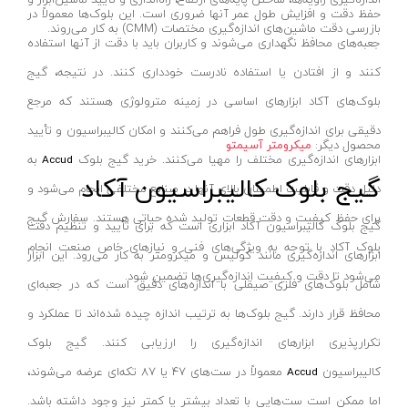
حفظ دقت و افزایش طول عمر آنها ضروری است. این بلوک‌ها معمولاً در
شعاع سنج
آیسان- AYSAN
بازرسی دقت ماشین‌های اندازه‌گیری مختصات (CMM) به کار می‌روند.
جعبه‌های محافظ نگهداری می‌شوند و کاربران باید با دقت از آنها استفاده
متر دستی
بی ال ان_BLN
کنند و از افتادن یا استفاده نادرست خودداری کنند. در نتیجه، گیج
تراز صنعتی
رها-RAHA
بلوک‌های آکاد ابزارهای اساسی در زمینه مترولوژی هستند که مرجع
تب سنج
نوین لایت-novin light
دقیقی برای اندازه‌گیری طول فراهم می‌کنند و امکان کالیبراسیون و تأیید
محصول دیگر:
میکرومتر آسیمتو
فورک
هوفر-Hoffer
ابزارهای اندازه‌گیری مختلف را مهیا می‌کنند. خرید گیج بلوک
به
Accud
گیج بلوک کالیبراسیون آکاد
کلمپ
اطلس-ATLAS
دلیل دقت و قابلیت اطمینان بالای آنها در صنایع مختلفی انجام می‌شود و
مولتی متر
آر اس کو- RSCO
برای حفظ کیفیت و دقت قطعات تولید شده حیاتی هستند. سفارش گیج
گیج بلوک کالیبراسیون آکاد ابزاری است که برای تأیید و تنظیم دقت
میز صفحه صافی
اورانوس- URANUS
بلوک آکاد با توجه به ویژگی‌های فنی و نیازهای خاص صنعت انجام
ابزارهای اندازه‌گیری مانند کولیس و میکرومتر به کار می‌رود. این ابزار
پین گیج
کرمان کابل رادین-kerman Kabul Radin
می‌شود تا دقت و کیفیت اندازه‌گیری‌ها تضمین شود.
شامل بلوک‌های فلزی صیقلی با اندازه‌های دقیق است که در جعبه‌ای
ردیاب
زینو- ZINO
محافظ قرار دارند. گیج بلوک‌ها به ترتیب اندازه چیده شده‌اند تا عملکرد و
آمپرمتر
دکو-DECO
تکرارپذیری ابزارهای اندازه‌گیری را ارزیابی کنند. گیج بلوک
ترمومتر
کات تولز- KAT TOOLS
کالیبراسیون
معمولاً در ست‌های ۴۷ یا ۸۷ تکه‌ای عرضه می‌شوند،
Accud
چاک لاین
دی دبلیو تی- DWT
اما ممکن است ست‌هایی با تعداد بیشتر یا کمتر نیز وجود داشته باشد.