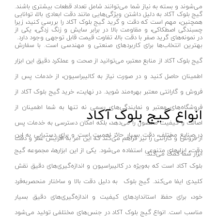
می‌شوند و بسته به نیاز شما می‌توانند شامل تعداد قطعات بیشتری باشند.
هویه گازی
ای لایت- ALITE
گیج بلوک آکاد به دلیل داشتن ویژگی‌هایی مانند دقت ابعادی بالا، توانایی
همچنین، مهم است که دقت و گرید گیج بلوک آکاد را بررسی کنید، زیرا
قطعه شور
مرکان- MERKAN
چسبندگی اصطکاکی، و مقاومت بالا در برابر سایش و زنگ زدگی، یکی از
در نمونه‌های گرید صفر با دقت بالا، تفاوت قیمت قابل توجهی وجود دارد.
سندان صافکاری
ملک الکتریک پارس- MALEK ELECTRIC
بهترین انتخاب‌ها برای کاربردهای صنعتی و مهندسی است. با سفارش
دستگاه سوراخ کن
آمیسا- AMISA
گیج بلوک آکاد از منابع معتبر، می‌توانید از صحت و عملکرد دقیق این ابزار
دستگاه تسمه کش
مارکه- MARKEH
اطمینان حاصل کنید و در صورت نیاز به کالیبراسیون، از خدمات پس از
ماشین‌آلات درب و پنجره upvc
فروش و گارانتی معتبر بهره‌مند شوید. در نهایت، خرید گیج بلوک آکاد از
گوانگلو- GUANGLU
فروشگاه‌های معتبر و نمایندگی‌های رسمی نه تنها به شما اطمینان از
پولی کش و بلبرینگ کش
انواع گیج بلوک آکاد
وندا- VANDA
اصالت و کیفیت محصول را می‌دهد، بلکه امکان دسترسی به خدمات پس
قاپک (شیشه گیر)
لدمن- LEDMAN
در صنایع مختلف، دقت بسیار حائز اهمیت است و برای دستیابی به این
از فروش و گارانتی را نیز فراهم می‌کند که این امر به افزایش عمر و دقت
ابزار برش کاشی و سرامیک
ایمکس
دقت، ابزارهای متنوعی استفاده می‌شود. یکی از این ابزارها، مجموعه گیج
ابزار شما کمک می‌کند.
میز صلیبی-سینوسی
بکس - BEX
بلوک آکاد است که به‌ویژه در کالیبراسیون و اندازه‌گیری‌های دقیق نقش
تراز لیزری
پی جی تی
کلیدی ایفا می‌کند. گیج بلوک به دلیل دقت بالا و ساختار منحصربه‌فرد
متر لیزری
نیرو کابل زاگرس - Zagros cable power
خود، برای حفظ استانداردهای کیفیت و اندازه‌گیری‌های دقیق بسیار
تراز دستی
میرا - Mira
مناسب است. انواع گیج بلوک آکاد در جنس‌های مختلفی تولید می‌شود