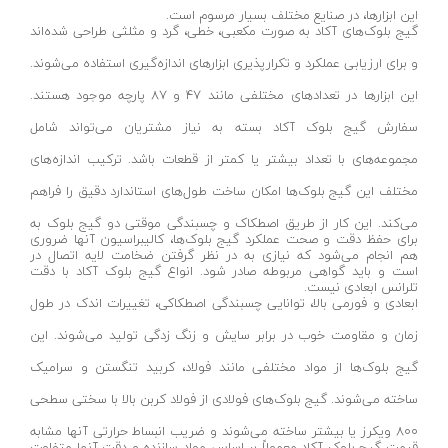
دسته هوا برش
لکا- LEKA
قرمز- مشکی- طوسی
این ابزارها، در صنایع مختلف بسیار مرسوم است.
گیج بلوک‌های آکاد به صورت مکعبی، خطی، گرد و مثلثی طراحی شده‌اند
ماسک جوشکاری
آکاد- ACCUD
بفش
و برای ارزیابی عملکرد و تکرارپذیری ابزارهای اندازه‌گیری استفاده می‌شوند.
سایر ابزار جوشکاری
اشتیل- STIHL
RGB
این ابزارها در تعدادهای مختلفی مانند 47 و 87 پارچه موجود هستند.
دستگاه های جوش لوله پلی اتیلن
شپخ- SCHEPPACH
طوسی روشن
سفارش گیج بلوک آکاد بسته به نیاز مشتریان می‌تواند شامل
کیت جوشکاری
تهران کیت- TEHRANKIT
سفید-آفتابی
مجموعه‌های با تعداد بیشتر یا کمتر از قطعات باشد. ترکیب اندازه‌های
مهره کبریتی
راد الکتریک- RAD ELECTRIC
قرمز-آبی-سبز
مختلف این گیج بلوک‌ها امکان ساخت طول‌های استاندارد دقیق را فراهم
دستگاه جوش الکتروفیوژن
تکنوتل- TECHNOTEL
مسی
می‌کند. این کار از طریق اصطکاک و چسبندگی موقتی دو گیج بلوک به
برای حفظ دقت و صحت عملکرد گیج بلوک‌ها، کالیبراسیون آنها ضروری
سرپیک جوشکاری
ام تی- MT
هفت رنگ
هم انجام می‌شود که نیازی به در نظر گرفتن ضخامت لایه اتصال در
است و باید گواهی مربوطه صادر شود. انواع گیج بلوک آکاد با دقت
خشک کن الکترود
الاندا- ELANDA
آفتابی
تلرانس ابعادی نیست.
ابعادی و فورمی بالا، توانایی چسبندگی اصطکاکی، تغییرات اندک در طول
ربات جوش و برش
حارس-HARES
سفید یخی
زمان و مقاومت خوب در برابر سایش و زنگ زدگی تولید می‌شوند. این
میز برش
بلدن- BELDEN
سفید_آفتابی_انبه‌ای
گیج بلوک‌ها از مواد مختلفی مانند فولاد، کربید تنگستن و سرامیک
لوازم ابزار تراشکاری
تیراژه -TIRAJEH
سبز-قرمز-مولتی نچرال-آبی
ساخته می‌شوند. گیج بلوک‌های فولادی از فولاد کربن بالا با سختی سطحی
جاروبرقی صنعتی
فردان الکتریک- FARDAN ELECTRIC
سفید-نچرال-آفتابی
800 ویکرز یا بیشتر ساخته می‌شوند و ضریب انبساط حرارتی آنها مشابه
تفنگ میخ کوب
کداک- KODAK
قیمت گیج بلوک آکاد معمولاً بر اساس مواد سازنده و دقت آنها متفاوت