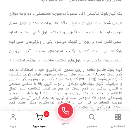
عینک ایمنی
پاور بانک و کابل شارژر
یک گیج بلوک تنگستن آکاد معمولاً به صورت مستطیلی با دو وجه موازی
پا ابزار
طراحی شده است. این دو سطح با دقت بالا پرداخت شده و توازی بسیار
غلتک سشوار
خوبی دارند. با استفاده از سنگ‌زنی و لپینگ، طول گیج بلوک به اندازه
بلبرینگ
اسمی نقش شده بر روی آن نزدیک می‌شود. یکی از ویژگی‌های اصلی گیج
کالیبر اتو لوله سبز
بلوک‌ها این است که با ترکیب اندازه‌های مختلف آنها می‌توان
رینگ جمع کن
استانداردهای دقیقی برای طول‌های مختلف ساخت. در هنگام استفاده از
گیج بلوک‌ها، دو قطعه از روی سطوح اندازه‌گیری خود با اصطکاک به هم
ماژیک
گیج بلوک‌
از سه ماده اصلی ساخته می‌شوند: فولاد، کربید تنگستن
Accud
فشرده می‌شوند (wringing) که باعث ایجاد یک نوع جوش میکروسکوپی
رفرکتومتر
و سرامیک. گیج بلوک‌های فولادی از فولاد کربن بالا با سختی سطحی
و اتصال موقت دو گیج بلوک به هم می‌شود. ضخامت لایه اتصال
اسپیکر
۸۰۰HV یا بیشتر تولید می‌شوند و مزیت عمده آنها شباهت ماده و
چسبندگی حدود 25 نانومتر است و نیازی به لحاظ کردن آن در تلرانس
لوازم ابزار برش
ضریب انبساط حرارتی آنها با ابزارهای اندازه‌گیری دیگر است. گیج
ابعادی طول گیج بلوک‌های ترکیبی نیست.
روبند قالب
بلوک‌های کربید تنگستن دارای مقاومت بالاتری در برابر سایش و زنگ‌زدگی
0
صفحه تقسیم
هستند، اما ضریب انبساط حرارتی آنها تقریباً نصف فولاد است. گیج
تماس
دسته‌بندی
جستجو
سبد خرید
ورود
ست مته و پیچ گوشتی
بلوک‌های سرامیکی با مقاومت عالی در برابر سایش و فرسایش و ضریب