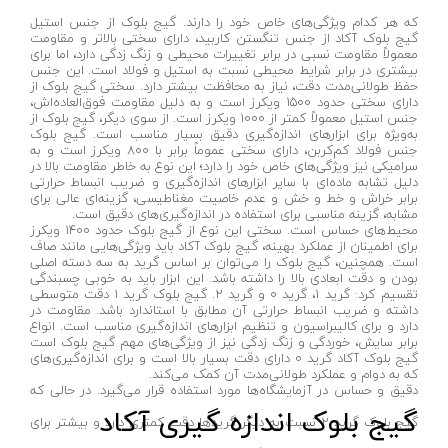
بادسنج
پاکسال - PAKSAL
که هر کدام ویژگی‌های خاص خود را دارند. گیج بلوک از جنس استیل
گیج بلوک آکاد از جنس تنگستن کاربید، دارای سختی بالاتر و مقاومت
پایه میکرومتر
اس پی _ SP
معمولاً مقاومت نسبی در برابر تغییرات محیطی و زنگ زدگی دارد، اما برای
بیشتری در برابر شرایط محیطی نسبت به استیل و فولاد است. این جنس
چرخ متر
وینر_WINNER
حفظ طولانی‌مدت دقت، نیاز به محافظت بیشتر دارد. سختی گیج بلوک از
دارای سختی حدود 1500 ویکرز است و به دلیل مقاومت فوق‌العاده‌اش،
رفرنس یاب
ایران گرولایت - Iran Growlight
جنس استیل معمولاً کمتر از 1000 ویکرز است. از سوی دیگر، گیج بلوک از
به‌ویژه برای ابزارهای اندازه‌گیری دقیق بسیار مناسب است. گیج بلوک
شابلون اندازه گیری
جنس فولاد کم‌کربن، دارای سختی عموماً برابر با 800 ویکرز است و به
گلدن گیت-GODEN-GATE
سرامیکی نیز ویژگی‌های خاص خود را دارد؛ این نوع به خاطر مقاومت بالا در
دلیل تشابه ماده‌ای با سایر ابزارهای اندازه‌گیری و ضریب انبساط حرارتی
ضخامت سنج
سنس-SENS
برابر خراش و خط و خش و عدم خاصیت مغناطیسی، گزینه‌ای عالی برای
مشابه، گزینه مناسبی برای استفاده در اندازه‌گیری‌های دقیق است.
گوشه یاب و مرکز یاب
تسلا-Tesla
محیط‌های حساس است. سختی این نوع از گیج بلوک حدود 1400 ویکرز
برای اطمینان از عملکرد بهینه، گیج بلوک آکاد باید ویژگی‌هایی مانند صاف
گیج جوشکاری
شیوا امواج-Shivaamvaj
است. همچنین، گیج بلوک را می‌توان بر اساس گرید به سه دسته اصلی
بودن و دقت ابعادی بالا را داشته باشد. این ابزار باید به خوبی چسبندگی
میکرومتر
میکرو مکس-Micro max
تقسیم کرد: گرید 1، گرید 0 و گرید 2. گیج بلوک گرید 1 دقت متوسطی
داشته و ضریب انبساط حرارتی آن مطابق با استاندارد باشد. مقاومت در
بروسکوپ ( آندوسکوپ )
دورمن اسمیت-Dorman smit
دارد و برای کالیبراسیون و تنظیم ابزارهای اندازه‌گیری مناسب است. انواع
برابر سایش، خوردگی و زنگ زدگی نیز از ویژگی‌های مهم گیج بلوک است
پایه و متعلقات
شمس- SHAMS
گیج بلوک آکاد گرید 0 دارای دقت بسیار بالا است و برای اندازه‌گیری‌های
که به دوام و عملکرد طولانی‌مدت آن کمک می‌کند.
تراز لیزری
کامفورت-COMFORT
دقیق و حساس در آزمایشگاه‌ها مورد استفاده قرار می‌گیرد. در حالی که
گیج بلوک اندازه گیری آکاد
خط کش
گیج بلوک گرید 2 نسبت به دیگر گریدها دقت کمتری دارد و بیشتر برای
سیماران-SIMARAN