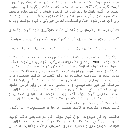
خرید گیج بلوک آکاد برای اطمینان از دقت ابزارهای اندازه‌گیری ضروری
رابط گیج
قیمت گیج بلوک آکاد بسته به تعداد تکه‌ها، دقت و گرید آنها متفاوت
ام تی سی-MTC
است. این گیج بلوک‌ها باید خود نیز کالیبره شوند و گواهی‌های مربوطه
است. نمونه‌های با گرید صفر به دلیل دقت بالای خود قیمت بیشتری دارند.
رابط
هیتوچی- HITOCHI
برای آنها صادر شود. هنگام استفاده، تماس فیزیکی با گیج بلوک‌ها باید به
آینه بازرسی
هوفر- HUFER
حداقل برسد تا از فرسایش و کاهش دقت جلوگیری شود. گیج بلوک‌های
ست گیج
تانوس-Tanos
آکاد از موادی مانند استیل، فولاد کم کربن، تنگستن کاربید و سرامیک
پایه نگهدارنده
جکسون-JACKSON
ساخته می‌شوند. استیل دارای مقاومت بالا در برابر تغییرات شرایط محیطی
غلظت‌ سنج
رامونا-RAMONA
و زنگ‌زدگی است، در حالی که فولاد کم کربن ضریب انبساط حرارتی مشابه
گیج بلوک‌
در دمای ۲۰ درجه سانتی‌گراد نگهداری می‌شوند تا دقت
Accud
گیج مانومتر
آنزو- ANZO
با مواد دستگاه‌های اندازه‌گیری دارد. تنگستن کاربید سخت‌تر از استیل و
اندازه‌گیری حفظ شود. این ابزارها در صنایع مختلفی از جمله فلزات، ساخت
گیج سیم
کادکس-KADEX
فولاد بوده و مقاومت بیشتری در برابر تغییرات شرایط محیطی دارد.
و ساز، ماشین‌سازی و نقشه‌کشی استفاده می‌شوند. گیج بلوک‌ها به
گیج زاویه‌ سنج
سرامیک نیز غیر مغناطیسی و با سختی بالا، اما در برابر خراش مقاوم
دی سی ای-DCE
نام‌های لغزش سنج یا بلوک‌های جو نیز شناخته می‌شوند و ابزارهای
است. سفارش گیج بلوک آکاد باید با توجه به نیازهای صنعتی و
انواع شابلون
پروتک- PROTEC
اندازه‌گیری دقیقی هستند که در مترولوژی و مهندسی دقیق برای
مشخصات فنی مورد نظر انجام شود.
غلظت‌سنج
الکتروژن- ELECTROJEN
کالیبراسیون، مقایسه و تأیید صحت ابزارها و سیستم‌های اندازه‌گیری
صوت و صدا سنج
شفق-Scheppach
مختلف به کار می‌روند. انواع گیج بلوک آکاد در صنایعی مانند تولید،
کاربرد اصلی گیج بلوک کالیبراسیون آکاد در کالیبراسیون سایر ابزارهای
زبری سنج
صبا ترانس-saba trans
هوافضا، خودروسازی و تحقیقات برای اطمینان از دقت و قابلیت اطمینان