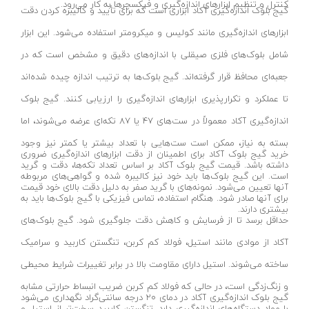
کنترل و تنظیم ابزارهای اندازه‌گیری و فیکسچرها به کار می‌رود.
ساعت اندیکاتور
بایا-baya
گیج بلوک اندازه‌گیری آکاد ابزاری است که برای تأیید و کالیبره کردن دقت
شمارشگر دیجیتال
خراسان افشار نژاد-khorasan afshar nejad
ابزارهای اندازه‌گیری مانند کولیس و میکرومتر استفاده می‌شود. این ابزار
عمق سنج
سپهر - sepehr
شامل بلوک‌های فلزی صیقلی با اندازه‌های دقیق و مشخص است که در
گونیا مرکب
میلاد- MILAD
جعبه‌ای محافظ قرار گرفته‌اند. گیج بلوک‌ها به ترتیب اندازه چیده شده‌اند
گیج رزوه برونرو
تا عملکرد و تکرارپذیری ابزارهای اندازه‌گیری را ارزیابی کنند. گیج بلوک
واکو - vako
اندازه‌گیری آکاد معمولاً در ست‌های ۴۷ یا ۸۷ تکه‌ای عرضه می‌شوند، اما
نیروسنج
سیمکا نور - SIMKA NOOR
بسته به نیاز، ممکن است ست‌هایی با تعداد بیشتر یا کمتر نیز وجود
بور گیج ( گیج سیلندر )
ولینگ-WULING
خرید گیج بلوک آکاد برای اطمینان از دقت ابزارهای اندازه‌گیری ضروری
داشته باشد. قیمت گیج بلوک آکاد بر اساس تعداد تکه‌ها، دقت و گرید
پرگار صنعتی
یونی ویو-uniview
است. این گیج بلوک‌ها باید خود نیز کالیبره شده و گواهی‌های مربوطه
آنها تعیین می‌شود. نمونه‌های با گرید صفر به دلیل دقت بالای خود قیمت
ترازو دیجیتال
تایگ-Tayg
برای آنها صادر شود. هنگام استفاده، تماس فیزیکی با گیج بلوک‌ها باید به
بیشتری دارند.
دماسنج لیزری دیجیتال
مهر-MEHR
حداقل برسد تا از فرسایش و کاهش دقت جلوگیری شود. گیج بلوک‌های
سختی سنج و پایه
ویوارکس-VIVAREX
آکاد از موادی مانند استیل، فولاد کم کربن، تنگستن کاربید و سرامیک
شیب سنج و زاویه سنج
پاور-POWER
ساخته می‌شوند. استیل دارای مقاومت بالا در برابر تغییرات شرایط محیطی
عینک ذره بینی
و زنگ‌زدگی است، در حالی که فولاد کم کربن ضریب انبساط حرارتی مشابه
نیوتن-Nioton
گیج بلوک اندازه‌گیری آکاد در دمای ۲۰ درجه سانتی‌گراد نگهداری می‌شود
با مواد دستگاه‌های اندازه‌گیری دارد. تنگستن کاربید سخت‌تر از استیل و