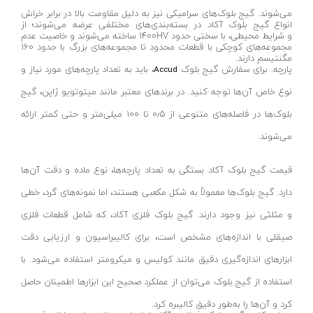
انواع مته و قلم
استارمکس-starmax
می‌شوند. گیج بلوک‌های سرامیکی نیز به دلیل مقاومت بالا در برابر خراش
انواع گیج بلوک آکاد در بسته‌بندی‌های مختلفی عرضه می‌شوند؛ از
پایه فارسی بر
کلابر-claber
و شرایط محیطی، با سختی حدود ۱۴۰۰HV ساخته می‌شوند و خاصیت عدم
مجموعه‌های کوچکی با قطعات محدود تا مجموعه‌های بزرگ با حدود ۱۶۰
ماشین سنباده نواری
وفایی-VAFAEI
مگنتیسم دارند.
پارچه. برای سفارش گیج بلوک
، باید به تعداد پارچه‌های مورد نیاز و
Accud
سایر ابزار نجاری
کوکا-kuka
نوع خاص آن‌ها توجه کنید. در برندهای معتبر مانند میتوتویو ژاپن، گیج
دم چلچله زن
بی اس- BS
بلوک‌ها در فاصله‌های متنوعی از ۰٫۵ تا ۱۰۰ میلی‌متر و حتی کمتر ارائه
منگنه و میخکوب بادی
آرامیس-ARSMIS
می‌شوند.
کمپرسور باد
آمل صنعت- AMOL SANAT
قیمت گیج بلوک آکاد بستگی به تعداد پارچه‌ها، نوع ماده و دقت آن‌ها
بکس بادی
وادفو
دارد. گیج بلوک‌ها معمولاً به شکل مکعبی هستند، اما نمونه‌های گرد، خطی
پیستوله بادی
حدید برش- HADID BORESH
و مثلثی نیز وجود دارند. گیج بلوک فلزی آکاد، که شامل قطعات فلزی
پرچ کن بادی
ایفا الکترونیک - EEFA ELECTRONIC
صیقلی با اندازه‌های مشخص است، برای کالیبراسیون و ارزیابی دقت
پیچ گوشتی بادی
ریزو-RIZO
ابزارهای اندازه‌گیری دقیق مانند کولیس و میکرومتر استفاده می‌شود. با
سایر ابزار بادی
ورتکس-VERTEX
استفاده از گیج بلوک می‌توان از عملکرد صحیح این ابزارها اطمینان حاصل
الکتریکی و روشنایی
بلک اسمیث
کرد و آن‌ها را به‌طور دقیق کالیبره کرد.