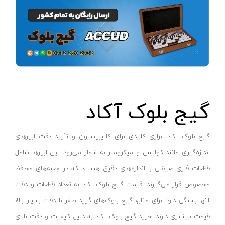
پایه سنگ سنباده
پرتو الکتریک - PARTO ELECTRIC
نارنجی-مشکی
برش و تراش دهنده
اینسایز - INSIZE
نارنجی-نقره ای
کف ساب و موزائیک ساب
جی تی - GT
زرد-مشکی
پشم زن
دنلکس - DANLEX
1176
موتور ویبراتور
اخوان الکتریک
طلایی
فن برقی
میتوتویو- MITUTOYO
سبز-نقره ای
گیج بلوک آکاد
اینورتر جوشکاری
سوماک- SUMAKE
صورتی
دستگاه جوش CO2
هانیکو- HANICO
قهوه ای
گیج بلوک آکاد ابزاری کلیدی برای کالیبراسیون و تأیید دقت ابزارهای
جوش تیگ-آرگون
بوکی-BOKY
دودی
اندازه‌گیری مانند کولیس و میکرومتر به شمار می‌رود. این ابزارها شامل
دستگاه برش
المکس- ELMAX
نارنجی - سفید
قطعات فلزی صیقلی با اندازه‌های دقیق هستند که در جعبه‌های محافظ
کابل جوشکاری
پوتیان- PUTIAN
آبی- مشکی- سفید
مخصوص قرار می‌گیرند. قیمت گیج بلوک آکاد به تعداد قطعات و دقت
ترانس جوش
زد سی سی- ZCC
جنگلی
آنها بستگی دارد. برای مثال، گیج بلوک‌های گرید صفر با دقت بسیار بالا،
سرپیک برشکاری
هیرو- HERO
قرمز- طوسی
قیمت بیشتری دارند. خرید گیج بلوک آکاد به دلیل کیفیت و دقت بالای