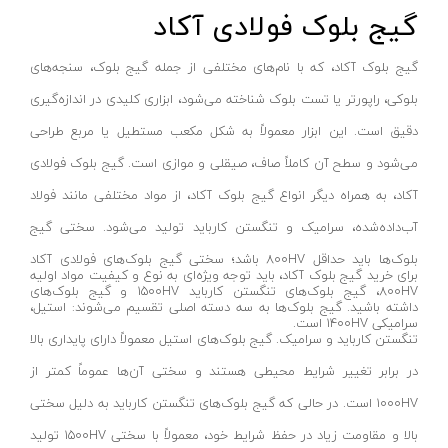
گیج بلوک فولادی آکاد
قیچی باغبانی
سومیو-SUMIO
تایمر آبیاری
ایندکس-INDEX
گیج بلوک آکاد، که با نام‌های مختلفی از جمله گیج بلوک، سنجه‌های
سری آبپاش
رکسمی-rexmi
بلوکی، راپورتر یا تست بلوک شناخته می‌شود، ابزاری کلیدی در اندازه‌گیری
اره درخت بر برقی
ایمر-IMER
دقیق است. این ابزار معمولاً به شکل مکعب مستطیل یا مربع طراحی
اره درخت بر بنزینی
وی تولز-vtools
می‌شود و سطح آن کاملاً صاف، صیقلی و موازی است. گیج بلوک فولادی
علف زن برقی
ابزار سازان آریاوش- abzarsazan-aryavash
آکاد، به همراه دیگر انواع گیج بلوک آکاد، از مواد مختلفی مانند فولاد
علف زن موتوری
هزبرن-HEZBURN
آب‌داده‌شده، سرامیک و تنگستن کارباید تولید می‌شود. سختی گیج
اره نجاری
مانو-MANO
بلوک‌ها باید حداقل ۸۰۰HV باشد؛ سختی گیج بلوک‌های فولادی آکاد
برای خرید گیج بلوک آکاد، باید توجه ویژه‌ای به نوع و کیفیت مواد اولیه
ابزار بادی نجاری
مستر پروپر-mr.propre
۸۰۰HV، گیج بلوک‌های تنگستن کارباید ۱۵۰۰HV و گیج بلوک‌های
داشته باشید. گیج بلوک‌ها به سه دسته اصلی تقسیم می‌شوند: استیل،
فارسی بر نجاری
کیوبریک-qbrIck
سرامیکی ۱۴۰۰HV است.
تنگستن کارباید و سرامیک. گیج بلوک‌های استیل معمولاً دارای پایداری بالا
سنباده زن نجاری
اس پی- SP
در برابر تغییر شرایط محیطی هستند و سختی آن‌ها عموماً کمتر از
فرزهای نجاری
داناپلاس-DANAPLUS
۱۰۰۰HV است. در حالی که گیج بلوک‌های تنگستن کارباید به دلیل سختی
رنده‌های نجاری
ایران کوب-iran kob
بالا و مقاومت زیاد در حفظ شرایط خود، معمولاً با سختی ۱۵۰۰HV تولید