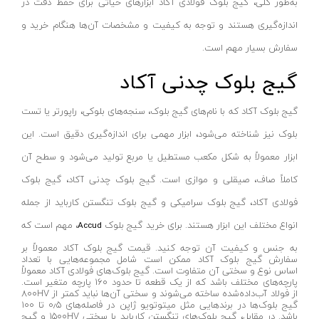
فرز انگشتی بادی
به‌طور کلی، گیج بلوک فولادی آکاد ابزارهای حیاتی برای حفظ دقت در
آستراکریا-ASTRAKOREAQK
اندازه‌گیری هستند و توجه به کیفیت و مشخصات آن‌ها هنگام خرید و
پیکور بادی
سنسی-CENCI
سفارش بسیار مهم است.
پانچ بادی
هانسا-HANSA
گیج بلوک چدنی آکاد
مغار بادی
مورسل-MURCELL
چکش گل زن
لیفتکس-LIFTEX
گیج بلوک آکاد که با نام‌های گیج بلوک، سنجه‌های بلوکی، راپورتر یا تست
قیچی
آلور-ALVER
بلوک نیز شناخته می‌شود، ابزار مهمی برای اندازه‌گیری دقیق است. این
چکش بادی
رونیا-RONIA
ابزار معمولاً به شکل مکعب مستطیل یا مربع تولید می‌شود و سطح آن
اره عمودبر / اره چکشی
ان پی- NP
کاملاً صاف، صیقلی و موازی است. گیج بلوک چدنی آکاد، گیج بلوک
اره گرد بر - دیسکی
سواتی- SWATY
فولادی آکاد، گیج بلوک سرامیکی و گیج بلوک تنگستن کارباید از جمله
اره فلکه ای / نواری
امتاپ-EMTOP
انواع مختلف این ابزار هستند. برای خرید گیج بلوک
، مهم است که
Accud
اره مویی برقی
هکتور-HECTOR
به جنس و کیفیت آن توجه کنید. قیمت گیج بلوک آکاد معمولاً بر
سفارش گیج بلوک آکاد ممکن است شامل مجموعه‌هایی با تعداد
ابزار همه کاره
دایلو-DYLLU
اساس نوع و سختی آن متفاوت است. گیج بلوک‌های فولادی آکاد معمولاً
پارچه‌های مختلف باشد که از یک قطعه تا حدود ۱۶۰ پارچه متغیر است.
میخکوب بادی
از فولاد آب‌داده‌شده ساخته می‌شوند و سختی آن‌ها نباید کمتر از ۸۰۰HV
مرسل-MURCELL
گیج بلوک‌ها در برندهایی مثل میتوتویو ژاپن در فاصله‌های ۰٫۵ تا ۱۰۰
باشد. در مقابل، گیج بلوک‌های تنگستن کارباید با سختی ۱۵۰۰HV و گیج
منگنه کوب بادی
داسکوا-DASQUA