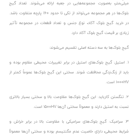
میلی‌متر، به‌صورت مجموعه‌هایی در جعبه ارائه می‌شوند. تعداد گیج
قیچی برقی
پارس اروند-Pars Arvand
بلوک‌ها در هر مجموعه می‌تواند از تکی تا حدود ۱۶۰ پارچه متفاوت باشد.
پیستوله برقی
نفیس نور-Nafis Noor
در خرید گیج بلوک آکاد، نوع جنس و تعداد قطعات در مجموعه تأثیر
دستگاه مته تیز کنی
دونا لایت-Dona light
زیادی بر قیمت گیج بلوک آکاد دارد.
مینی فرز دسته بلند
رویان نور-Royan noor
گیج بلوک‌ها به سه دسته اصلی تقسیم می‌شوند:
مکنده نجاری
مدیا-Media
شارژر باتری
پارس لومن-Pars Loman
1. استیل: گیج بلوک‌های استیل در برابر تغییرات محیطی مقاوم بوده و
کف پاش و مایع پاش
اپتونیکا-Optonica
باید از زنگ‌زدگی محافظت شوند. سختی این گیج بلوک‌ها عموماً کمتر از
رطوبت گیر و روغن گیر
۱۰۰۰HV است.
آریا نور-aria noor
تستر باتری
کوکن-KUKEN
2. تنگستن کارباید: این گیج بلوک‌ها مقاومت بالا و سختی بسیار بالاتری
رابط دریل
گارنیل-GARNAIL
نسبت به استیل دارند و معمولاً سختی آن‌ها ۱۵۰۰HV است.
نازل سشوار
تولیکس-TOOLIX
3. سرامیک: گیج بلوک‌های سرامیکی با مقاومت بالا در برابر خراش و
المنت سشوار
استنلی-STANLEY
شرایط محیطی، دارای خاصیت عدم مگنتیسم بوده و سختی آن‌ها معمولاً
پروفیل بر نووا
شهر برق-Shahrebargh