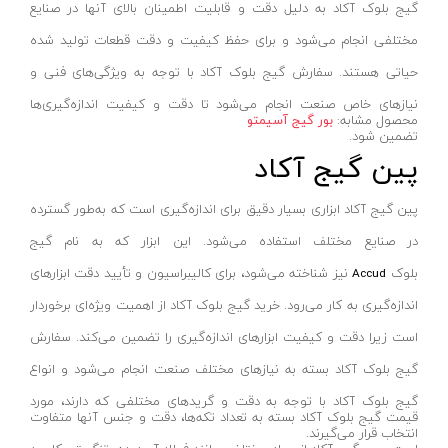
گیج بلوک آکاد به دلیل دقت و قابلیت اطمینان بالای آنها در صنایع
دریل چکشی
اچ تی-HT
مختلفی انجام می‌شود و برای حفظ کیفیت و دقت قطعات تولید شده
دریل گیربکسی
راکفورت-ROCKFORT
حیاتی هستند. سفارش گیج بلوک آکاد با توجه به ویژگی‌های فنی و
دریل سرکج
اینکو- INGCO
نیازهای خاص صنعت انجام می‌شود تا دقت و کیفیت اندازه‌گیری‌ها
دریل نمونه برداری
الیومک-oleo mac
محصول مشابه:
بور گیج آسیمتو
تضمین شود.
میکسر/همزن
لانتاپ-launtop
پین گیج آکاد
دریل ساده
الفا-OLFA
پین گیج آکاد ابزاری بسیار دقیق برای اندازه‌گیری است که به‌طور گسترده
دریل و پایه مگنت
ای پی ان-APN
در صنایع مختلف استفاده می‌شود. این ابزار که به نام گیج
دریل ستونی
سوزوکی-suzuki
بلوک
نیز شناخته می‌شود، برای کالیبراسیون و تأیید دقت ابزارهای
Accud
دریل شارژی نووا
ایت-EIGHT
اندازه‌گیری به کار می‌رود. خرید گیج بلوک آکاد از اهمیت ویژه‌ای برخوردار
دریل شارژی کنزاکس
یکتا کیت-YEKTA GATE
است زیرا دقت و کیفیت ابزارهای اندازه‌گیری را تضمین می‌کند. سفارش
بتن کن ۴ شیار
پی ای پی-PAP
گیج بلوک آکاد بسته به نیازهای مختلف صنعت انجام می‌شود و انواع
چکش تخریب بنزینی
شعاع-SHOA
گیج بلوک آکاد با توجه به دقت و گریدهای مختلفی که دارند، مورد
قیمت گیج بلوک آکاد بسته به تعداد تکه‌ها، دقت و جنس آنها متفاوت
بتن کن ۵ شیار
زارا-ZARA
انتخاب قرار می‌گیرند.