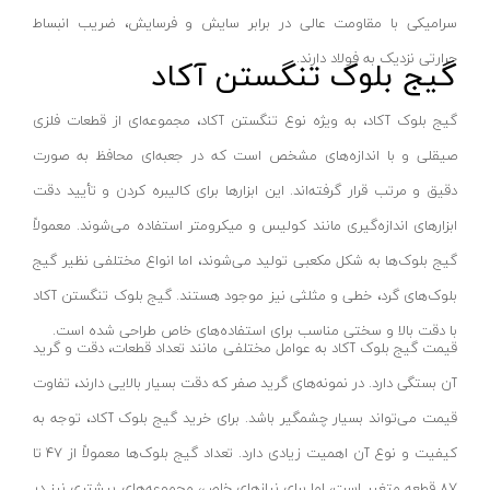
کیت‌های ابزار
سرامیکی با مقاومت عالی در برابر سایش و فرسایش، ضریب انبساط
پمپ
حرارتی نزدیک به فولاد دارند.
گیج بلوک تنگستن آکاد
جک
گیج بلوک آکاد، به ویژه نوع تنگستن آکاد، مجموعه‌ای از قطعات فلزی
انواع چسب
صیقلی و با اندازه‌های مشخص است که در جعبه‌ای محافظ به صورت
تیغه‌های برش
دقیق و مرتب قرار گرفته‌اند. این ابزارها برای کالیبره کردن و تأیید دقت
بکس
ابزارهای اندازه‌گیری مانند کولیس و میکرومتر استفاده می‌شوند. معمولاً
شلنگ
گیج بلوک‌ها به شکل مکعبی تولید می‌شوند، اما انواع مختلفی نظیر گیج
انواع باتری
بلوک‌های گرد، خطی و مثلثی نیز موجود هستند. گیج بلوک تنگستن آکاد
انواع مته
با دقت بالا و سختی مناسب برای استفاده‌های خاص طراحی شده است.
قیمت گیج بلوک آکاد به عوامل مختلفی مانند تعداد قطعات، دقت و گرید
بست کمربندی
آن بستگی دارد. در نمونه‌های گرید صفر که دقت بسیار بالایی دارند، تفاوت
اتو
قیمت می‌تواند بسیار چشمگیر باشد. برای خرید گیج بلوک آکاد، توجه به
سایر ابزار کارگاهی
کیفیت و نوع آن اهمیت زیادی دارد. تعداد گیج بلوک‌ها معمولاً از 47 تا
دستگاه پرس
87 قطعه متغیر است، اما برای نیازهای خاص، مجموعه‌های بیشتری نیز در