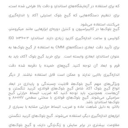
کارواش دستی
که برای استفاده در آزمایشگاه‌های استاندارد و دقت بالا طراحی شده است،
موتور برق نووا
برای تنظیم دستگاه‌هایی که گیج بلوک استیلی آکاد را اندازه‌گیری
می‌کنند، استفاده می‌شود.
موتور برق کنزاکس
گیج بلوک‌ها در کالیبراسیون و کنترل دوره‌ای ابزارهایی مانند میکرومتر،
تابلو
کولیس و ساعت اندازه‌گیری کاربرد زیادی دارند. استاندارد ISO 10360-2
ابزار کارگاهی
برای تأیید دقت ابعادی دستگاه‌های CMM به استفاده از گیج بلوک‌ها به
دیگر لوازم جانبی
عنوان استاندارد ابعادی وابسته است. برای خرید گیج بلوک آکاد، باید به
ابزار آلات دستی
فرم و ابعاد آن توجه کنید. گیج‌های خمیده یا دفرمه شده دقت
انواع جعبه
اندازه‌گیری بالایی ندارند و ممکن است قابل استفاده نباشند. از دیگر
صفحه سنگ و سایش
ویژگی‌های مهم گیج بلوک‌ها، قابلیت چسبندگی و پایداری در ابعاد
انواع گیج بلوک آکاد شامل گیج بلوک‌های فولادی، کربید تنگستن و
تجهیزات جا‌به‌جایی
آن‌هاست. همچنین، باید توجه کنید که ضریب انبساط حرارتی گیج
سرامیکی می‌شوند. گیج بلوک‌های فولادی با سختی سطحی ۸۰۰HV و
بلوک‌ها استاندارد باشد.
ابزار آلات مارک زنی
بالاتر، به دلیل شباهت ماده و ضریب انبساط حرارتی مشابه با بسیاری از
انواع انبر
ابزارهای اندازه‌گیری دیگر، استفاده می‌شوند. گیج بلوک‌های کربید تنگستن
آبپاش
مقاومت بیشتری در برابر سایش و زنگ‌زدگی دارند، و گیج بلوک‌های