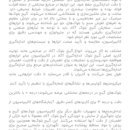
گونیا مویی و صنعتی
دلتا-Delta
تا دقت اندازه‌گیری حفظ شود. این ابزارها در صنایع مختلفی از جمله فلزات،
فولاد بوده و مقاومت بیشتری در برابر تغییرات شرایط محیطی دارد.
وی بلوک ( v block )
نیدر - NIDER
ساخت و ساز، ماشین‌سازی و نقشه‌کشی استفاده می‌شوند. گیج بلوک‌ها
سرامیک نیز غیر مغناطیسی و با سختی بالا، اما در برابر خراش مقاوم
پایه ساعت اندیکاتور
افشان طلوع
به نام‌های لغزش سنج یا بلوک‌های جو نیز شناخته می‌شوند و ابزارهای
است. سفارش گیج بلوک آکاد باید با توجه به نیازهای صنعتی و
تاکومتر ( دورسنج )
پرسام نور-parsam noor
اندازه‌گیری دقیقی هستند که در مترولوژی و مهندسی دقیق برای
مشخصات فنی مورد نظر انجام شود.
تست کشش تسمه
آلتونا- ALTUNA
کالیبراسیون، مقایسه و تأیید صحت ابزارها و سیستم‌های اندازه‌گیری
دماسنج و رطوبت سنج
لایت- LIGHT
مختلف به کار می‌روند. انواع گیج بلوک آکاد در صنایعی مانند تولید،
کاربرد اصلی گیج بلوک اندازه‌گیری آکاد در کالیبراسیون سایر ابزارهای
سیرکومتر ( قطرسنج )
رسانا اراک-RESANA ARAK
هوافضا، خودروسازی و تحقیقات برای اطمینان از دقت و قابلیت اطمینان
اندازه‌گیری است. این ابزارها به عنوان استانداردهای مرجع برای اندازه‌گیری
صفحه صافی
اندازه‌گیری‌ها استفاده می‌شوند.
تیک - TIK
طول عمل می‌کنند و کاربران را قادر می‌سازند تا دقت ابزارهایی مانند
کولیس
بیگ رد- BIG RED
میکرومترها، کولیس‌ها و نشانگرهای شماره‌گیری را تنظیم یا تأیید کنند.
گیج بلوک
بتا-BETA
بلوک‌های گیج در درجه‌های مختلفی عرضه می‌شوند؛ درجه 0 با بالاترین
میکروسکوپ
رویان-Royan
دقت و درجه 3 برای کاربردهای کمتر دقیق. آزمایشگاه‌های کالیبراسیون از
ارتفاع سنج
الکترو جوش-Electro welding
تداخل‌سنج‌ها و تجهیزات دقیق دیگر برای کالیبراسیون بلوک‌های گیج و
برای جلوگیری از سایش و خوردگی، گیج بلوک آکاد معمولاً با لایه نازکی از
زاویه سنج
ایزی پاور- EASY POWER
اطمینان از دقت آنها استفاده می‌کنند. این گیج بلوک‌ها همچنین برای
روغن یا مواد محافظ پوشانده می‌شود. نگهداری و جابجایی صحیح برای
فیلر
ام ان سی- MNC
اندازه‌گیری زاویه‌ها، ساختن پایه‌های ارتفاع، راه‌اندازی و تأیید ماشین‌ابزار و