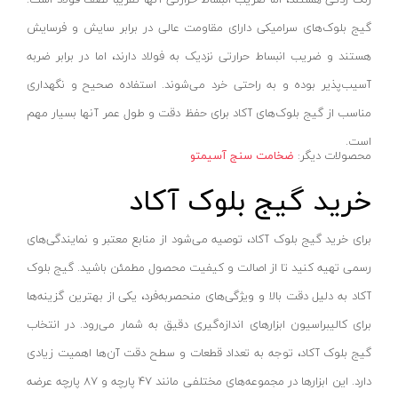
تینر
کینگ سو- KINGSO
گیج بلوک‌های سرامیکی دارای مقاومت عالی در برابر سایش و فرسایش
اورینگ تست لوله
آریا- ARYA
هستند و ضریب انبساط حرارتی نزدیک به فولاد دارند، اما در برابر ضربه
دستگاه های هیدرواستاتیک
ام وی سی- MVC
آسیب‌پذیر بوده و به راحتی خرد می‌شوند. استفاده صحیح و نگهداری
انواع دستگاه پمپ
مناسب از گیج بلوک‌های آکاد برای حفظ دقت و طول عمر آنها بسیار مهم
ام تی- MT
است.
ابزار مکانیکی و تعمیرگاهی
آسیا-ASYA
محصولات دیگر:
ضخامت سنج آسیمتو
اتو لوله سبز
سولونیکس- SOLONIX
خرید گیج بلوک آکاد
ساکشن روغن
بیلیان- BAILIAN
برانکارد تعمیرگاهی
سی ان سی- CNC
برای خرید گیج بلوک آکاد، توصیه می‌شود از منابع معتبر و نمایندگی‌های
زمین شوی
دیپلمات- DEPLOMAT
رسمی تهیه کنید تا از اصالت و کیفیت محصول مطمئن باشید. گیج بلوک
بخارشوی
کاربیست-KARBIST
آکاد به دلیل دقت بالا و ویژگی‌های منحصربه‌فرد، یکی از بهترین گزینه‌ها
استاپر لوله
برای کالیبراسیون ابزارهای اندازه‌گیری دقیق به شمار می‌رود. در انتخاب
جی آر- GR
گیج بلوک آکاد، توجه به تعداد قطعات و سطح دقت آن‌ها اهمیت زیادی
گیج فشار
دی تک- DTEC
دارد. این ابزارها در مجموعه‌های مختلفی مانند 47 پارچه و 87 پارچه عرضه
درجه تست لوله
نارکن- NARKEN