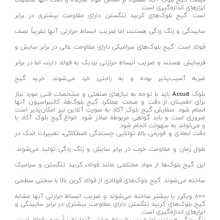
قهوه ای- مشکی
ابزارهای اندازه‌گیری است.
دستگاه لوله بازکنی
است. گیج بلوک‌های کربید تنگستن دارای مقاومت بیشتری در برابر
نوراستار- NOURSTAR
متنوع
ساییدگی و زنگ زدگی هستند، اما ضریب انبساط حرارتی آنها تقریباً نصف
موتور برق
پی ال- PL
چند رنگ
فولاد است. گیج بلوک‌های سرامیکی دارای مقاومت عالی در برابر سایش و
شلنگ ویبراتور
اوسیس- OASIS
زرد-قرمز
فرسایش هستند و ضریب انبساط حرارتی نزدیک به فولاد دارند، اما در برابر
ماله موتوری
آسیمتو- ASIMETO
کرم-قرمز
ضربه آسیب‌پذیر بوده و به راحتی خرد می‌شوند. خرید گیج
حدیده برقی
مکس-MAX
ابی
بلوک
باید با توجه به نیازهای صنعتی و مشخصات فنی مورد نیاز
Accud
هویه برقی
نیرو الکتریک- NIROOELECTRIC
آبی-نارنجی
برای اطمینان از دقت و صحت عملکرد گیج بلوک‌ها، کالیبراسیون آنها
انجام شود. سفارش گیج بلوک آکاد به صورت آنلاین نیز امکان‌پذیر است
ست پنچرگیری
کی نت پلاس- K-NET PLUS
شفاف
ضروری است و باید گواهی مربوطه صادر شود. انواع گیج بلوک آکاد با
و می‌تواند به سهولت انجام شود.
گریس پمپ
فردان الکتریک- FARDAN ELECTRIC
دقت ابعادی و فورمی بالا، توانایی چسبندگی اصطکاکی، تغییرات اندک در
آبی-قرمز
گریس پمپ سطلی
طول زمان و مقاومت خوب در برابر سایش و زنگ زدگی تولید می‌شوند.
ایران زمین- IRAN ZAMIN
خاکستری
این گیج بلوک‌ها از مواد مختلفی مانند فولاد، کربید تنگستن و سرامیک
گریس پمپ دستی
الیت- ALITE
زرد-قهوه ای
ساخته می‌شوند. گیج بلوک‌های فولادی از فولاد کربن بالا با سختی سطحی
دستگاه صافکاری
ریفنگ- RIFENG
مسی
800 ویکرز یا بیشتر ساخته می‌شوند و ضریب انبساط حرارتی آنها مشابه
درجه باد
انگاره- ENGAREH
گیج بلوک‌های کربید تنگستن دارای مقاومت بیشتری در برابر ساییدگی و
ابزارهای اندازه‌گیری است.
جوش لوله سبز
لگرند- LEGRAND
زنگ زدگی هستند، اما ضریب انبساط حرارتی آنها تقریباً نصف فولاد است.