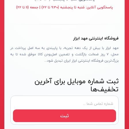
دسته هوا برش
لکا- LEKA
قرمز- مشکی- طوسی
پاسخگویی آنلاین:
شنبه تا پنجشنبه (۹:۳۰ تا ۲۲) | جمعه (۱۱ تا ۲۲)
ماسک جوشکاری
آکاد- ACCUD
بفش
سایر ابزار جوشکاری
اشتیل- STIHL
RGB
دستگاه های جوش لوله پلی اتیلن
شپخ- SCHEPPACH
طوسی روشن
فروشگاه اینترنتی مهد ابزار
کیت جوشکاری
تهران کیت- TEHRANKIT
سفید-آفتابی
مهد ابزار با بیش از یک دهه تجربه، با پایبندی به سه اصل پرداخت در
مهره کبریتی
راد الکتریک- RAD ELECTRIC
قرمز-آبی-سبز
محل، ۷ روز ضمانت بازگشت و تضمین اصل‌بودن کالا موفق شده تا به
دستگاه جوش الکتروفیوژن
تکنوتل- TECHNOTEL
مسی
بزرگ‌ترین فروشگاه اینترنتی ابزار ایران تبدیل شود...
سرپیک جوشکاری
ام تی- MT
هفت رنگ
ثبت شماره موبایل برای آخرین
خشک کن الکترود
الاندا- ELANDA
آفتابی
تخفیف‌ها
ربات جوش و برش
حارس-HARES
سفید یخی
میز برش
بلدن- BELDEN
سفید_آفتابی_انبه‌ای
لوازم ابزار تراشکاری
تیراژه -TIRAJEH
سبز-قرمز-مولتی نچرال-آبی
ثبت
جاروبرقی صنعتی
فردان الکتریک- FARDAN ELECTRIC
سفید-نچرال-آفتابی
تفنگ میخ کوب
کداک- KODAK